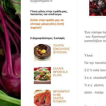
ευχαριστημένοι.!!!
Γίνετε μέλος στην ομάδα μας,
πατώντας τον σύνδεσμο.
Ελάτε στην ομάδα μας να
γίνουμε μια μεγάλη ζεστή
παρέα!!!
Ένα νόστιμο λα
των Χριστουγέ
5 Δημοφιλέστερες Συνταγές
καταπλήξετε το
ΤΟΥΡΤΑ
ΣΟΚΟΛΑΤΑΣ
(ΕΥΚΟΛΗ)
Υλικά:
Για την πανσέτ
ΣΑΛΑΤΑ
2-2 ½ κιλά πα
MPOM ALA
PLATA
3 κ.σ. ελαιόλα
½ κ.γ
ρίγανη
ΜΠΑΡΜΠΟΥ
αλάτι - πιπέρι
ΝΙ ΜΕ
ΣΑΛΤΣΑ
ΝΤΟΜΑΤΑ