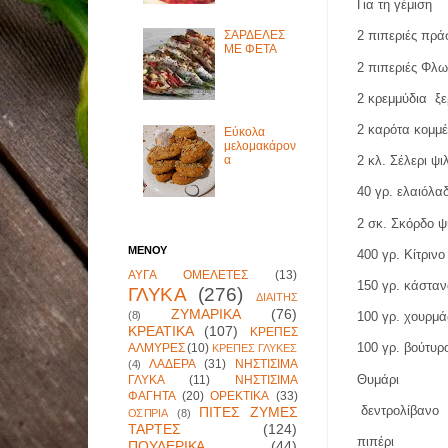
Για τη γέμιση
ΣΑΡΔΕΛΕΣ
2 πιπεριές πρά
ΜΕ ΦΕΤΑ
2 πιπεριές Φλω
2 κρεμμύδια
ξ
2 καρότα κομμέ
Εύκολα
μελομακάρον
2 κλ. Σέλερι ψ
α
40 γρ. ελαιόλα
2 σκ. Σκόρδο ψ
ΜΕΝΟΥ
400 γρ. Κίτρινο
ΑΥΓΑ ΟΜΕΛΕΤΕΣ
(13)
150 γρ. κάστα
ΓΛΥΚΑ
(276)
ΔΙΑΙΤΗΣ
ΖΥΜΑΡΙΚΑ
(76)
(8)
100 γρ. χουρμά
ΚΡΕΑΤΙΚΑ
(107)
ΚΡΕΠΕΣ
100 γρ. βούτυρ
ΑΛΜΥΡΕΣ
(10)
ΚΡΕΠΕΣ ΓΛΥΚΕΣ
ΛΑΔΕΡΑ
(31)
ΝΗΣΤΙΣΙΜΑ
(4)
Θυμάρι
ΓΛΥΚΑ
(11)
ΝΗΣΤΙΣΙΜΑ
ΦΑΓΗΤΑ
(20)
ΟΡΕΚΤΙΚΑ
(33)
δεντρολίβανο
ΠΙΤΕΣ ΖΥΜΕΣ
ΟΣΠΡΙΑ
(8)
ΤΑΡΤΕΣ
(124)
πιπέρι
ΠΟΥΛΕΡΙΚΑ
(44)