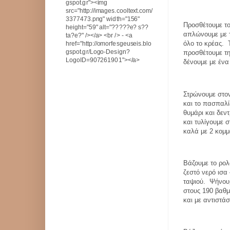
gspot.gr"><img
src="http://images.cooltext.com/
3377473.png" width="156"
Προσθέτουμε το 
height="59" alt="?????e? s??
απλώνουμε με τ
ta?e?" /></a> <br /> - <a
όλο το κρέας.
href="http://omorfesgeuseis.blo
gspot.gr/Logo-Design?
προσθέτουμε τη
LogoID=907261901"></a>
δένουμε με έν
Στρώνουμε στον
και το πασπαλί
θυμάρι και δεν
και τυλίγουμε σ
καλά με 2 κομμ
Βάζουμε το ρολ
ζεστό νερό ισα
ταψιού.
Ψήνου
στους 190 βαθμ
και με αντιστάσ