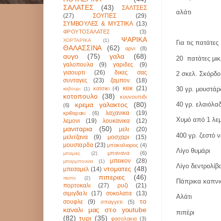
ΣΑΛΑΤΕΣ
(43)
ΣΑΛΤΣΕΣ
αλάτι
(27)
ΣΟΥΠΕΣ
(29)
ΣΥΜΒΟΥΛΕΣ & ΜΥΣΤΙΚΑ
(13)
ΦΡΟΥΤΟΣΑΛΑΤΕΣ
(3)
ΨΑΡΙΚΑ
ΧΟΡΤΑΡΙΚΑ
(1)
Για τις πατάτες
ΘΑΛΑΣΣΙΝΑ
(62)
αρνι
(8)
αυγο
(75)
γαλα
(68)
20
πατάτες μικ
γαλοπουλα
(9)
γαριδες
(9)
γιαουρτι
(26)
δικες σας
2 σκελ. Σκόρδο
συνταγες
(23)
ζαμπον
(18)
κεικ
(21)
κατσικι
(4)
30 γρ. μουστά
καβουρι
(1)
κοτοπουλο
(38)
κουνουπιδι
κρεμα γαλακτος
(80)
40 γρ. ελαιόλα
(6)
λαχανικα
(19)
κριθαρακι
(6)
Χυμό από 1 λε
λεμονι
(19)
λουκανικα
(12)
μανιταρια
(50)
μελι
(20)
400 γρ. ζεστό 
μελιτζανα
(9)
μοσχαρι
(15)
μουσταρδα
(23)
μπακαλιαρος
(4)
Λίγο θυμάρι
μπανανα
(6)
μπαμιες
(2)
μπεικον
(28)
μπαρμπουνια
(1)
Λίγο δεντρολίβ
ντοματες
(48)
μπεσαμελ
(14)
πιπεριες
(46)
πεστο
(2)
Πάπρικα καπνι
πορτοκαλι
(27)
ρυζι
(21)
σιμιγδαλι
(17)
σοκολατα
(13)
Αλάτι
το
σουφλε
(9)
σπαγγετι
(5)
καναλι μας στο youtube
πιπέρι
(82)
τυρι
(35)
φασολακια
(3)