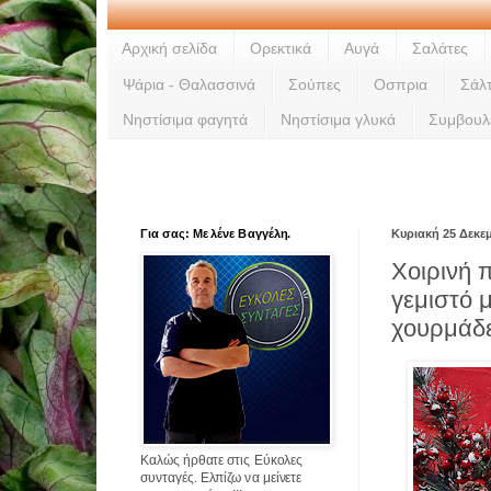
Αρχική σελίδα
Ορεκτικά
Αυγά
Σαλάτες
Ψάρια - Θαλασσινά
Σούπες
Οσπρια
Σάλ
Νηστίσιμα φαγητά
Νηστίσιμα γλυκά
Συμβουλ
Για σας: Με λένε Βαγγέλη.
Κυριακή 25 Δεκε
Χοιρινή 
γεμιστό 
χουρμάδε
Καλώς ήρθατε στις Εύκολες
συνταγές. Ελπίζω να μείνετε