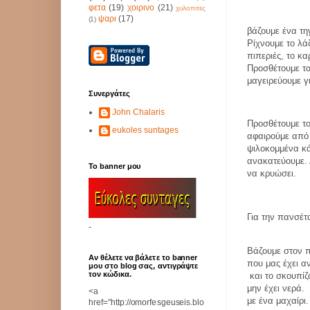
φετα
(19)
χοιρινο
(21)
χυλοπιτες
ψαρι
(17)
(1)
βάζουμε ένα τη
Ρίχνουμε το λάδ
πιπεριές, το κα
Προσθέτουμε τ
μαγειρεύουμε γ
Συνεργάτες
John Chalaris
Προσθέτουμε το
eukoles suntages
αφαιρούμε από
ψιλοκομμένα κ
ανακατεύουμε.
Το banner μου
να κρυώσει.
Για 
-
Βάζουμε στον 
Αν θέλετε να βάλετε το banner
που μας έχει α
μου στο blog σας, αντιγράψτε
τον κώδικα.
και το σκουπίζ
μην έχει νερά.
<a
με ένα μαχαίρι.
href="http://omorfesgeuseis.blo