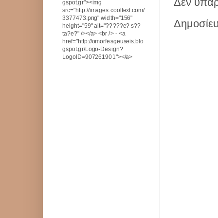
Δεν υπάρ
gspot.gr"><img
src="http://images.cooltext.com/
3377473.png" width="156"
Δημοσίευ
height="59" alt="?????e? s??
ta?e?" /></a> <br /> - <a
href="http://omorfesgeuseis.blo
gspot.gr/Logo-Design?
LogoID=907261901"></a>