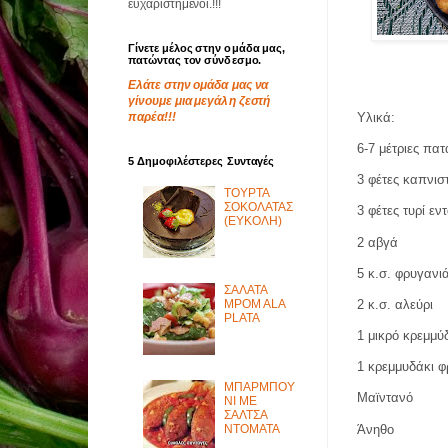
ευχαριστημένοι.!!!
Γίνετε μέλος στην ομάδα μας,
πατώντας τον σύνδεσμο.
Ελάτε στην ομάδα μας να
γίνουμε μια μεγάλη ζεστή
παρέα!!!
Υλικά:
6-7 μέτριες πατ
5 Δημοφιλέστερες Συνταγές
3 φέτες καπνι
ΤΟΥΡΤΑ
ΣΟΚΟΛΑΤΑΣ
3 φέτες τυρί εν
(ΕΥΚΟΛΗ)
2 αβγά
5 κ.σ. φρυγανι
ΣΑΛΑΤΑ
MPOM ALA
2 κ.σ. αλεύρι
PLATA
1 μικρό κρεμμύ
1 κρεμμυδάκι 
ΜΠΑΡΜΠΟΥ
Μαϊντανό
ΝΙ ΜΕ
ΣΑΛΤΣΑ
Άνηθο
ΝΤΟΜΑΤΑ