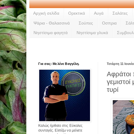
Αρχική σελίδα
Ορεκτικά
Αυγά
Σαλάτες
Ψάρια - Θαλασσινά
Σούπες
Οσπρια
Σάλ
Νηστίσιμα φαγητά
Νηστίσιμα γλυκά
Συμβουλ
Για σας: Με λένε Βαγγέλη.
Τετάρτη 11 Ιουνί
Αφράτοι 
γεμιστοί
τυρί
Καλώς ήρθατε στις Εύκολες
συνταγές. Ελπίζω να μείνετε