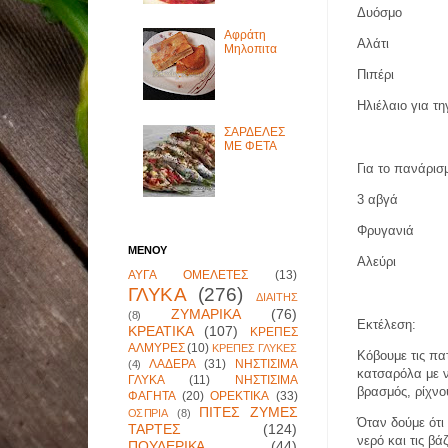
Δυόσμο
Αφράτη
Αλάτι
Μηλοπιτα
Πιπέρι
Ηλιέλαιο για τ
ΣΑΡΔΕΛΕΣ
ΜΕ ΦΕΤΑ
Για το πανάρισ
3 αβγά
Φρυγανιά
ΜΕΝΟΥ
Αλεύρι
ΑΥΓΑ ΟΜΕΛΕΤΕΣ
(13)
ΓΛΥΚΑ
(276)
ΔΙΑΙΤΗΣ
ΖΥΜΑΡΙΚΑ
(76)
(8)
Εκτέλεση:
ΚΡΕΑΤΙΚΑ
(107)
ΚΡΕΠΕΣ
ΑΛΜΥΡΕΣ
(10)
ΚΡΕΠΕΣ ΓΛΥΚΕΣ
Κόβουμε τις πα
ΛΑΔΕΡΑ
(31)
ΝΗΣΤΙΣΙΜΑ
(4)
κατσαρόλα με ν
ΓΛΥΚΑ
(11)
ΝΗΣΤΙΣΙΜΑ
βρασμός, ρίχνο
ΦΑΓΗΤΑ
(20)
ΟΡΕΚΤΙΚΑ
(33)
ΠΙΤΕΣ ΖΥΜΕΣ
ΟΣΠΡΙΑ
(8)
Όταν δούμε ότι 
ΤΑΡΤΕΣ
(124)
νερό και τις βά
ΠΟΥΛΕΡΙΚΑ
(44)