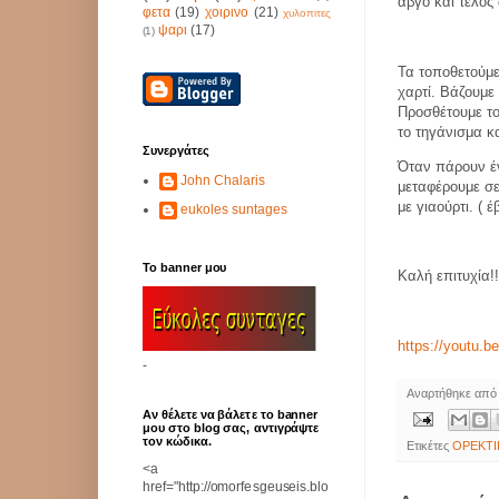
αβγό και τέλος
φετα
(19)
χοιρινο
(21)
χυλοπιτες
ψαρι
(17)
(1)
Τα τοποθετούμε
χαρτί. Βάζουμε 
Προσθέτουμε το
το τηγάνισμα κ
Συνεργάτες
Όταν πάρουν έ
John Chalaris
μεταφέρουμε σε
με γιαούρτι. ( 
eukoles suntages
Το banner μου
Καλή επιτυχία!!
https://youtu.
-
Αναρτήθηκε απ
Αν θέλετε να βάλετε το banner
μου στο blog σας, αντιγράψτε
τον κώδικα.
Ετικέτες
ΟΡΕΚΤΙ
<a
href="http://omorfesgeuseis.blo