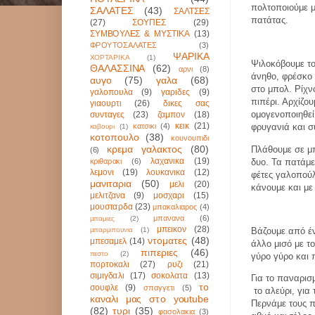
πολτοποιούμε μ
ΣΑΛΑΤΕΣ
(43)
ΣΑΛΤΣΕΣ
πατάτας.
(27)
ΣΟΥΠΕΣ
(29)
ΣΥΜΒΟΥΛΕΣ & ΜΥΣΤΙΚΑ
(13)
ΦΡΟΥΤΟΣΑΛΑΤΕΣ
(3)
ΨΑΡΙΚΑ
ΧΟΡΤΑΡΙΚΑ
(1)
Ψιλοκόβουμε το
ΘΑΛΑΣΣΙΝΑ
(62)
αρνι
(8)
άνηθο, φρέσκο 
αυγο
(75)
γαλα
(68)
στο μπολ. Ρίχνο
γαλοπουλα
(9)
γαριδες
(9)
πιπέρι. Αρχίζο
γιαουρτι
(26)
δικες σας
ομογενοποιηθεί
συνταγες
(23)
ζαμπον
(18)
κεικ
(21)
κατσικι
(4)
φρυγανιά και σ
καβουρι
(1)
κοτοπουλο
(38)
κουνουπιδι
κρεμα γαλακτος
(80)
Πλάθουμε σε μπ
(6)
λαχανικα
(19)
κριθαρακι
(6)
δυο. Τα πατάμε
λεμονι
(19)
λουκανικα
(12)
φέτες γαλοπούλα
μανιταρια
(50)
μελι
(20)
κάνουμε και με 
μελιτζανα
(9)
μοσχαρι
(15)
μουσταρδα
(23)
μπακαλιαρος
(4)
μπανανα
(6)
μπαμιες
(2)
μπεικον
(28)
μπαρμπουνια
(1)
Βάζουμε από έν
ντοματες
(48)
μπεσαμελ
(14)
άλλο μισό με τ
πιπεριες
(46)
πεστο
(2)
γύρο γύρο και
πορτοκαλι
(27)
ρυζι
(21)
σιμιγδαλι
(17)
σοκολατα
(13)
Για το παναρισ
το
σουφλε
(9)
σπαγγετι
(5)
το αλεύρι, για
καναλι μας στο youtube
Περνάμε τους π
(82)
τυρι
(35)
φασολακια
(3)