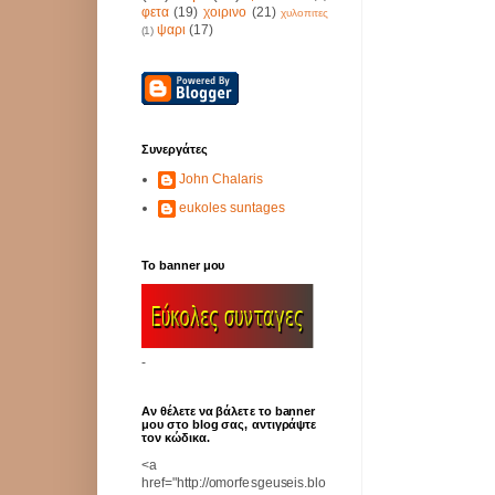
φετα
(19)
χοιρινο
(21)
χυλοπιτες
ψαρι
(17)
(1)
Συνεργάτες
John Chalaris
eukoles suntages
Το banner μου
-
Αν θέλετε να βάλετε το banner
μου στο blog σας, αντιγράψτε
τον κώδικα.
<a
href="http://omorfesgeuseis.blo