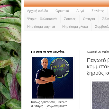
Αρχική σελίδα
Ορεκτικά
Αυγά
Σαλάτες
Ψάρια - Θαλασσινά
Σούπες
Οσπρια
Σάλ
Νηστίσιμα φαγητά
Νηστίσιμα γλυκά
Συμβουλ
Για σας: Με λένε Βαγγέλη.
Κυριακή 23 Μαΐο
Παγωτό β
κομματάκ
ξηρούς 
Καλώς ήρθατε στις Εύκολες
συνταγές. Ελπίζω να μείνετε