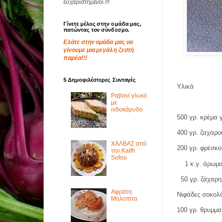
ευχαριστημένοι.!!!
Γίνετε μέλος στην ομάδα μας,
πατώντας τον σύνδεσμο.
Ελάτε στην ομάδα μας να
γίνουμε μια μεγάλη ζεστή
παρέα!!!
5 Δημοφιλέστερες Συνταγές
Υλικά
Ραβανί γλυκό
με
ινδοκάρυδο
500 γρ. κρέμα
400 γρ. ζαχαρ
ΧΑΛΒΑΣ από
200 γρ. φρέσκ
την Kaith
Sofou
1 κ.γ. άρωμα
50 γρ. ζάχαρ
Αφράτη
Νιφάδες σοκολ
Μηλοπιτα
100 γρ. θρυμμα