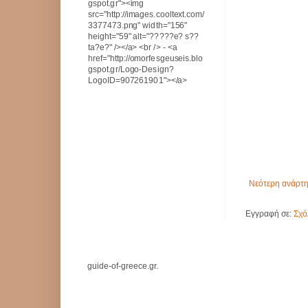
gspot.gr"><img
src="http://images.cooltext.com/
3377473.png" width="156"
height="59" alt="?????e? s??
ta?e?" /></a> <br /> - <a
href="http://omorfesgeuseis.blo
gspot.gr/Logo-Design?
LogoID=907261901"></a>
Νεότερη ανάρτ
Εγγραφή σε:
Σχό
guide-of-greece.gr.