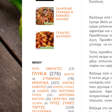
Εκτέλεση
ΣΑΛΑΤΑ ΜΕ
ΣΤΑΦΙΔΕΣ &
ΚΟΚΚΙΝΟ
Βγάζουμε από τ
ΛΑΧΑΝΟ
έχουμε βάλει γ
κρέμα γάλακτος
αφρατέψει και 
ΓΙΓΑΝΤΕΣ
Προσθέτουμε το
ΦΟΥΡΝΟΥ
άχνη.
Προσθέτ
χτυπάμε
να εν
Τέλος προσθέτ
λεπτά ακόμα κα
μίξερ. απλώνου
ΜΕΝΟΥ
ταψάκι και αφή
ΑΥΓΑ ΟΜΕΛΕΤΕΣ
(13)
ΓΛΥΚΑ
(276)
Βάζουμε πάλι τ
ΔΙΑΙΤΗΣ
5 λεπτά μέχρι 
ΖΥΜΑΡΙΚΑ
(76)
(8)
κατάψυξη από 
ΚΡΕΑΤΙΚΑ
(107)
ΚΡΕΠΕΣ
όταν ρίχνουμε 
ΑΛΜΥΡΕΣ
(10)
ΚΡΕΠΕΣ ΓΛΥΚΕΣ
ΛΑΔΕΡΑ
(31)
ΝΗΣΤΙΣΙΜΑ
(4)
αραιώνει.
Αφα
ΓΛΥΚΑ
(11)
ΝΗΣΤΙΣΙΜΑ
αναμιγνύουμε τ
ΦΑΓΗΤΑ
(20)
ΟΡΕΚΤΙΚΑ
(33)
παγωτού, ανακα
ΠΙΤΕΣ ΖΥΜΕΣ
ΟΣΠΡΙΑ
(8)
ΤΑΡΤΕΣ
(124)
Βάζουμε στο σ
ΠΟΥΛΕΡΙΚΑ
(44)