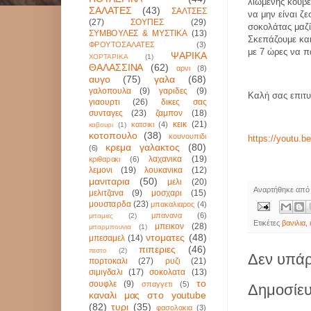
λιωμένης κουβ
ΣΑΛΑΤΕΣ
(43)
ΣΑΛΤΣΕΣ
να μην είναι ζε
(27)
ΣΟΥΠΕΣ
(29)
σοκολάτας μαζί
ΣΥΜΒΟΥΛΕΣ & ΜΥΣΤΙΚΑ
(13)
Σκεπάζουμε κα
ΦΡΟΥΤΟΣΑΛΑΤΕΣ
(3)
με 7 ώρες να 
ΨΑΡΙΚΑ
ΧΟΡΤΑΡΙΚΑ
(1)
ΘΑΛΑΣΣΙΝΑ
(62)
αρνι
(8)
αυγο
(75)
γαλα
(68)
γαλοπουλα
(9)
γαριδες
(9)
Καλή σας επιτυ
γιαουρτι
(26)
δικες σας
συνταγες
(23)
ζαμπον
(18)
κεικ
(21)
κατσικι
(4)
καβουρι
(1)
κοτοπουλο
(38)
κουνουπιδι
https://youtu.
κρεμα γαλακτος
(80)
(6)
λαχανικα
(19)
κριθαρακι
(6)
λεμονι
(19)
λουκανικα
(12)
μανιταρια
(50)
μελι
(20)
Αναρτήθηκε απ
μελιτζανα
(9)
μοσχαρι
(15)
μουσταρδα
(23)
μπακαλιαρος
(4)
μπανανα
(6)
μπαμιες
(2)
Ετικέτες
βανιλια
,
μπεικον
(28)
μπαρμπουνια
(1)
ντοματες
(48)
μπεσαμελ
(14)
πιπεριες
(46)
πεστο
(2)
Δεν υπάρ
πορτοκαλι
(27)
ρυζι
(21)
σιμιγδαλι
(17)
σοκολατα
(13)
το
σουφλε
(9)
σπαγγετι
(5)
Δημοσίευ
καναλι μας στο youtube
(82)
τυρι
(35)
φασολακια
(3)