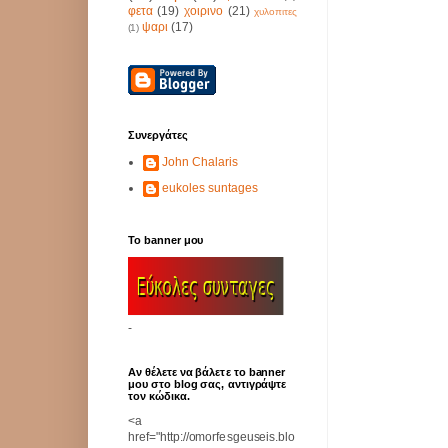
φετα
(19)
χοιρινο
(21)
χυλοπιτες
ψαρι
(17)
(1)
Συνεργάτες
John Chalaris
eukoles suntages
Το banner μου
-
Αν θέλετε να βάλετε το banner
μου στο blog σας, αντιγράψτε
τον κώδικα.
<a
href="http://omorfesgeuseis.blo