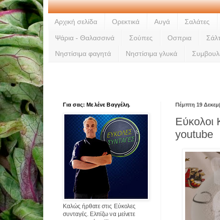
Αρχική σελίδα
Ορεκτικά
Αυγά
Σαλάτες
Ψάρια - Θαλασσινά
Σούπες
Οσπρια
Σάλ
Νηστίσιμα φαγητά
Νηστίσιμα γλυκά
Συμβουλ
Για σας: Με λένε Βαγγέλη.
Πέμπτη 19 Δεκεμ
Εύκολοι 
youtube
Καλώς ήρθατε στις Εύκολες
συνταγές. Ελπίζω να μείνετε