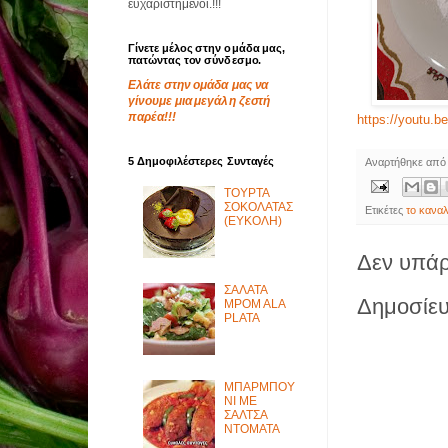
ευχαριστημένοι.!!!
Γίνετε μέλος στην ομάδα μας,
πατώντας τον σύνδεσμο.
Ελάτε στην ομάδα μας να
γίνουμε μια μεγάλη ζεστή
παρέα!!!
https://youtu.
5 Δημοφιλέστερες Συνταγές
Αναρτήθηκε απ
ΤΟΥΡΤΑ
ΣΟΚΟΛΑΤΑΣ
Ετικέτες
το καναλ
(ΕΥΚΟΛΗ)
Δεν υπάρ
ΣΑΛΑΤΑ
Δημοσίευ
MPOM ALA
PLATA
ΜΠΑΡΜΠΟΥ
ΝΙ ΜΕ
ΣΑΛΤΣΑ
ΝΤΟΜΑΤΑ