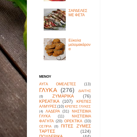
ΣΑΡΔΕΛΕΣ
ΜΕ ΦΕΤΑ
Εύκολα
μελομακάρον
α
ΜΕΝΟΥ
ΑΥΓΑ ΟΜΕΛΕΤΕΣ
(13)
ΓΛΥΚΑ
(276)
ΔΙΑΙΤΗΣ
ΖΥΜΑΡΙΚΑ
(76)
(8)
ΚΡΕΑΤΙΚΑ
(107)
ΚΡΕΠΕΣ
ΑΛΜΥΡΕΣ
(10)
ΚΡΕΠΕΣ ΓΛΥΚΕΣ
ΛΑΔΕΡΑ
(31)
ΝΗΣΤΙΣΙΜΑ
(4)
ΓΛΥΚΑ
(11)
ΝΗΣΤΙΣΙΜΑ
ΦΑΓΗΤΑ
(20)
ΟΡΕΚΤΙΚΑ
(33)
ΠΙΤΕΣ ΖΥΜΕΣ
ΟΣΠΡΙΑ
(8)
ΤΑΡΤΕΣ
(124)
ΠΟΥΛΕΡΙΚΑ
(44)