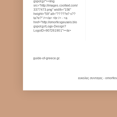
gspot.gr"><img
src="http://images.cooltext.com/
3377473.png" width="156"
height="59" alt="?????e? s??
ta?e?" /></a> <br /> - <a
href="http://omorfesgeuseis.blo
gspot.gr/Logo-Design?
LogoID=907261901"></a>
guide-of-greece.gr.
ευκολες συνταγες - omorfe