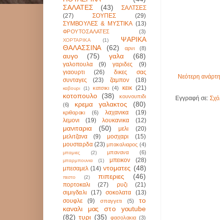
ΣΑΛΑΤΕΣ
(43)
ΣΑΛΤΣΕΣ
(27)
ΣΟΥΠΕΣ
(29)
ΣΥΜΒΟΥΛΕΣ & ΜΥΣΤΙΚΑ
(13)
ΦΡΟΥΤΟΣΑΛΑΤΕΣ
(3)
ΨΑΡΙΚΑ
ΧΟΡΤΑΡΙΚΑ
(1)
ΘΑΛΑΣΣΙΝΑ
(62)
αρνι
(8)
αυγο
(75)
γαλα
(68)
γαλοπουλα
(9)
γαριδες
(9)
γιαουρτι
(26)
δικες σας
Νεότερη ανάρτ
συνταγες
(23)
ζαμπον
(18)
κεικ
(21)
κατσικι
(4)
καβουρι
(1)
κοτοπουλο
(38)
κουνουπιδι
Εγγραφή σε:
Σχό
κρεμα γαλακτος
(80)
(6)
λαχανικα
(19)
κριθαρακι
(6)
λεμονι
(19)
λουκανικα
(12)
μανιταρια
(50)
μελι
(20)
μελιτζανα
(9)
μοσχαρι
(15)
μουσταρδα
(23)
μπακαλιαρος
(4)
μπανανα
(6)
μπαμιες
(2)
μπεικον
(28)
μπαρμπουνια
(1)
ντοματες
(48)
μπεσαμελ
(14)
πιπεριες
(46)
πεστο
(2)
πορτοκαλι
(27)
ρυζι
(21)
σιμιγδαλι
(17)
σοκολατα
(13)
το
σουφλε
(9)
σπαγγετι
(5)
καναλι μας στο youtube
(82)
τυρι
(35)
φασολακια
(3)