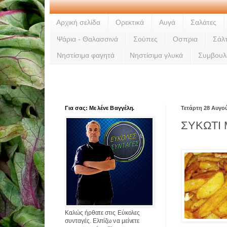
Αρχική σελίδα
Ορεκτικά
Αυγά
Σαλάτες
Ψάρια - Θαλασσινά
Σούπες
Οσπρια
Σάλ
Νηστίσιμα φαγητά
Νηστίσιμα γλυκά
Συμβουλ
Για σας: Με λένε Βαγγέλη.
Τετάρτη 28 Αυγο
ΣΥΚΩΤΙ 
Καλώς ήρθατε στις Εύκολες
συνταγές. Ελπίζω να μείνετε