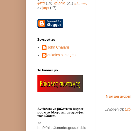
φετα
(19)
χοιρινο
(21)
χυλοπιτες
ψαρι
(17)
(1)
Συνεργάτες
John Chalaris
eukoles suntages
Το banner μου
-
Νεότερη ανάρτ
Αν θέλετε να βάλετε το banner
Εγγραφή σε:
Σχό
μου στο blog σας, αντιγράψτε
τον κώδικα.
<a
href="http://omorfesgeuseis.blo