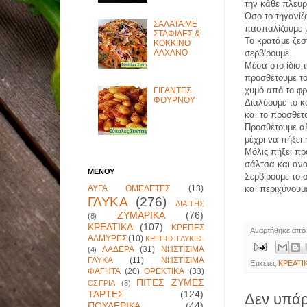
την κάθε πλευρ
Όσο το τηγανίζ
ΣΑΛΑΤΑ ΜΕ
πασπαλίζουμε μ
ΣΤΑΦΙΔΕΣ &
Το κρατάμε ζεσ
ΚΟΚΚΙΝΟ
σερβίρουμε.
ΛΑΧΑΝΟ
Μέσα στο ίδιο 
προσθέτουμε το
χυμό από το φρ
ΓΙΓΑΝΤΕΣ
ΦΟΥΡΝΟΥ
Διαλύουμε το κ
και το προσθέτ
Προσθέτουμε αλ
μέχρι να πήξει
Μόλις πήξει πρ
σάλτσα και αν
ΜΕΝΟΥ
Σερβίρουμε το 
ΑΥΓΑ ΟΜΕΛΕΤΕΣ
(13)
και περιχύνουμ
ΓΛΥΚΑ
(276)
ΔΙΑΙΤΗΣ
ΖΥΜΑΡΙΚΑ
(76)
(8)
ΚΡΕΑΤΙΚΑ
(107)
ΚΡΕΠΕΣ
Αναρτήθηκε απ
ΑΛΜΥΡΕΣ
(10)
ΚΡΕΠΕΣ ΓΛΥΚΕΣ
ΛΑΔΕΡΑ
(31)
ΝΗΣΤΙΣΙΜΑ
(4)
ΓΛΥΚΑ
(11)
ΝΗΣΤΙΣΙΜΑ
Ετικέτες
ΚΡΕΑΤΙ
ΦΑΓΗΤΑ
(20)
ΟΡΕΚΤΙΚΑ
(33)
ΠΙΤΕΣ ΖΥΜΕΣ
ΟΣΠΡΙΑ
(8)
ΤΑΡΤΕΣ
(124)
Δεν υπάρ
ΠΟΥΛΕΡΙΚΑ
(44)