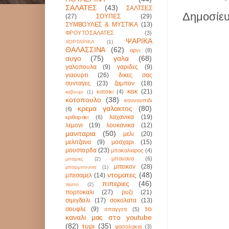
ΣΑΛΑΤΕΣ
(43)
ΣΑΛΤΣΕΣ
Δημοσίευ
(27)
ΣΟΥΠΕΣ
(29)
ΣΥΜΒΟΥΛΕΣ & ΜΥΣΤΙΚΑ
(13)
ΦΡΟΥΤΟΣΑΛΑΤΕΣ
(3)
ΨΑΡΙΚΑ
ΧΟΡΤΑΡΙΚΑ
(1)
ΘΑΛΑΣΣΙΝΑ
(62)
αρνι
(8)
αυγο
(75)
γαλα
(68)
γαλοπουλα
(9)
γαριδες
(9)
γιαουρτι
(26)
δικες σας
συνταγες
(23)
ζαμπον
(18)
κεικ
(21)
κατσικι
(4)
καβουρι
(1)
κοτοπουλο
(38)
κουνουπιδι
κρεμα γαλακτος
(80)
(6)
λαχανικα
(19)
κριθαρακι
(6)
λεμονι
(19)
λουκανικα
(12)
μανιταρια
(50)
μελι
(20)
μελιτζανα
(9)
μοσχαρι
(15)
μουσταρδα
(23)
μπακαλιαρος
(4)
μπανανα
(6)
μπαμιες
(2)
μπεικον
(28)
μπαρμπουνια
(1)
ντοματες
(48)
μπεσαμελ
(14)
πιπεριες
(46)
πεστο
(2)
πορτοκαλι
(27)
ρυζι
(21)
σιμιγδαλι
(17)
σοκολατα
(13)
το
σουφλε
(9)
σπαγγετι
(5)
καναλι μας στο youtube
(82)
τυρι
(35)
φασολακια
(3)