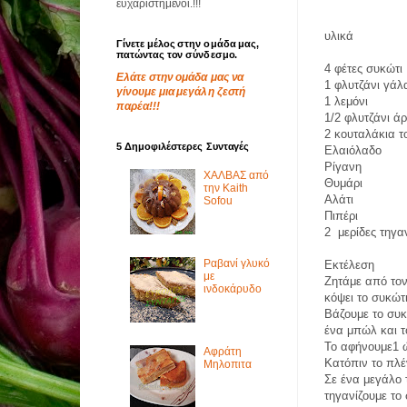
ευχαριστημένοι.!!!
υλικά
Γίνετε μέλος στην ομάδα μας,
πατώντας τον σύνδεσμο.
4 φέτες συκώτι
Ελάτε στην ομάδα μας να
1 φλυτζάνι γάλ
γίνουμε μια μεγάλη ζεστή
1 λεμόνι
παρέα!!!
1/2 φλυτζάνι ά
2 κουταλάκια 
5 Δημοφιλέστερες Συνταγές
Ελαιόλαδο
Ρίγανη
ΧΑΛΒΑΣ από
Θυμάρι
την Kaith
Αλάτι
Sofou
Πιπέρι
2 μερίδες τηγα
Ραβανί γλυκό
Εκτέλεση
με
Ζητάμε από τον
ινδοκάρυδο
κόψει το συκώτ
Βάζουμε το συκ
ένα μπώλ και τ
Το αφήνουμε1 
Αφράτη
Κατόπιν το πλέ
Μηλοπιτα
Σε ένα μεγάλο 
τηγανίζουμε το