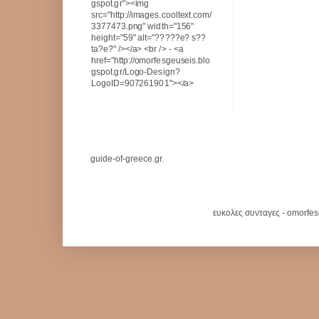
gspot.gr"><img
src="http://images.cooltext.com/
3377473.png" width="156"
height="59" alt="?????e? s??
ta?e?" /></a> <br /> - <a
href="http://omorfesgeuseis.blo
gspot.gr/Logo-Design?
LogoID=907261901"></a>
guide-of-greece.gr.
ευκολες συνταγες - omorfe