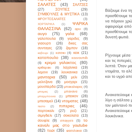
ΣΑΛΑΤΕΣ
(43)
ΣΑΛΤΣΕΣ
(27)
ΣΟΥΠΕΣ
(29)
Βάζουμε ένα τη
ΣΥΜΒΟΥΛΕΣ & ΜΥΣΤΙΚΑ
(13)
προσθέτουμε τ
ΦΡΟΥΤΟΣΑΛΑΤΕΣ
(3)
να πάρουν χρώ
ΨΑΡΙΚΑ
ΧΟΡΤΑΡΙΚΑ
(1)
αφαιρούμε από τ
ΘΑΛΑΣΣΙΝΑ
(62)
αρνι
(8)
προσθέτουμε το
αυγο
(75)
γαλα
(68)
δυνατή φωτιά.
γαλοπουλα
(9)
γαριδες
(9)
γιαουρτι
(26)
δικες σας
συνταγες
(23)
ζαμπον
(18)
κεικ
(21)
κατσικι
(4)
καβουρι
(1)
Ρίχνουμε μέσα τ
κοτοπουλο
(38)
κουνουπιδι
και τις πιπεριέ
κρεμα γαλακτος
(80)
(6)
λεπτά. Όταν μ
λαχανικα
(19)
κριθαρακι
(6)
ντομάτα, το αλά
λεμονι
(19)
λουκανικα
(12)
και το υγρό από
μανιταρια
(50)
μελι
(20)
μελιτζανα
(9)
μοσχαρι
(15)
μουσταρδα
(23)
μπακαλιαρος
(4)
μπανανα
(6)
μπαμιες
(2)
Ανακατεύουμε κ
μπεικον
(28)
μπαρμπουνια
(1)
λίγο η σάλτσα 
ντοματες
(48)
μπεσαμελ
(14)
τον μαϊντανό π
πιπεριες
(46)
πεστο
(2)
Ανακατεύουμε 
πορτοκαλι
(27)
ρυζι
(21)
σιμιγδαλι
(17)
σοκολατα
(13)
λουκάνικα.
το
σουφλε
(9)
σπαγγετι
(5)
καναλι μας στο youtube
(82)
τυρι
(35)
φασολακια
(3)