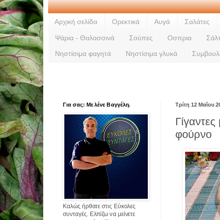
Αρχική σελίδα
Ορεκτικά
Αυγά
Σαλάτες
Ψάρια - Θαλασσινά
Σούπες
Οσπρια
Σάλ
Νηστίσιμα φαγητά
Νηστίσιμα γλυκά
Συμβουλ
Για σας: Με λένε Βαγγέλη.
Τρίτη 12 Μαΐου 2
Γίγαντες
φούρνο
Καλώς ήρθατε στις Εύκολες
συνταγές. Ελπίζω να μείνετε