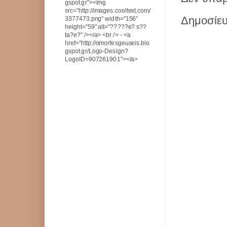
gspot.gr"><img
src="http://images.cooltext.com/
Δημοσίευ
3377473.png" width="156"
height="59" alt="?????e? s??
ta?e?" /></a> <br /> - <a
href="http://omorfesgeuseis.blo
gspot.gr/Logo-Design?
LogoID=907261901"></a>