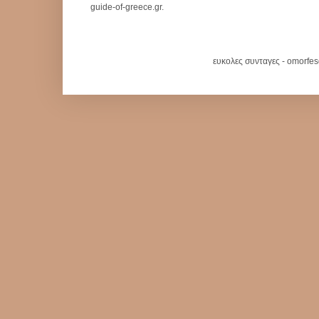
guide-of-greece.gr.
ευκολες συνταγες - omorfe