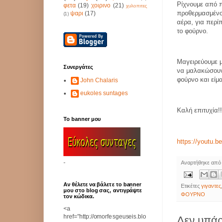
Ρίχνουμε από 
φετα
(19)
χοιρινο
(21)
χυλοπιτες
προθερμασμένο
ψαρι
(17)
(1)
αέρα, για περί
το φούρνο.
Μαγειρεύουμε μ
Συνεργάτες
να μαλακώσουν
φούρνο και είμ
John Chalaris
eukoles suntages
Καλή επιτυχία!!
Το banner μου
https://youtu.
-
Αναρτήθηκε απ
Αν θέλετε να βάλετε το banner
Ετικέτες
γιγαντες
μου στο blog σας, αντιγράψτε
ΦΟΥΡΝΟ
τον κώδικα.
<a
href="http://omorfesgeuseis.blo
Δεν υπάρ