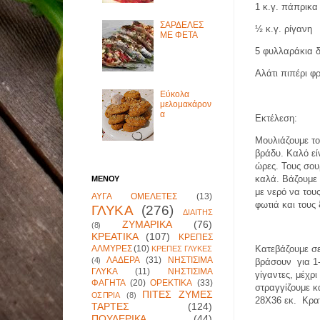
1 κ.γ. πάπρικα
ΣΑΡΔΕΛΕΣ
½ κ.γ. ρίγανη
ΜΕ ΦΕΤΑ
5 φυλλαράκια 
Αλάτι πιπέρι φ
Εύκολα
μελομακάρον
α
Εκτέλεση:
Μουλιάζουμε το
βράδυ. Καλό ε
ώρες. Τους σου
καλά. Βάζουμε 
ΜΕΝΟΥ
με νερό να του
ΑΥΓΑ ΟΜΕΛΕΤΕΣ
(13)
φωτιά και τους
ΓΛΥΚΑ
(276)
ΔΙΑΙΤΗΣ
ΖΥΜΑΡΙΚΑ
(76)
(8)
ΚΡΕΑΤΙΚΑ
(107)
ΚΡΕΠΕΣ
ΑΛΜΥΡΕΣ
(10)
Κατεβάζουμε σε
ΚΡΕΠΕΣ ΓΛΥΚΕΣ
ΛΑΔΕΡΑ
(31)
ΝΗΣΤΙΣΙΜΑ
(4)
βράσουν
για 1
ΓΛΥΚΑ
(11)
ΝΗΣΤΙΣΙΜΑ
γίγαντες, μέχρ
ΦΑΓΗΤΑ
(20)
ΟΡΕΚΤΙΚΑ
(33)
στραγγίζουμε κ
ΠΙΤΕΣ ΖΥΜΕΣ
ΟΣΠΡΙΑ
(8)
28Χ36 εκ.
Κρα
ΤΑΡΤΕΣ
(124)
ΠΟΥΛΕΡΙΚΑ
(44)