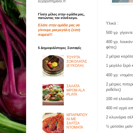
ευχαριστημένοι.!!!
Γίνετε μέλος στην ομάδα μας,
πατώντας τον σύνδεσμο.
Υλικά :
Ελάτε στην ομάδα μας να
γίνουμε μια μεγάλη ζεστή
500 γρ. γίγαντε
παρέα!!!
400 γρ. λουκάν
φέτες)
5 Δημοφιλέστερες Συνταγές
2 μέτρια καρότ
ΤΟΥΡΤΑ
ΣΟΚΟΛΑΤΑΣ
1 μεγάλο ξερό 
(ΕΥΚΟΛΗ)
400 γρ. ντομάτ
2 μέτριες πιπε
ΣΑΛΑΤΑ
ροδέλες)
MPOM ALA
PLATA
100
ml
ελαιόλα
400
ml
υγρό απ
ΜΠΑΡΜΠΟΥ
2 κλωνάρια σέ
ΝΙ ΜΕ
ΣΑΛΤΣΑ
½ ματσάκι μαϊ
ΝΤΟΜΑΤΑ