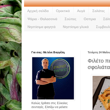
Αρχική σελίδα
Ορεκτικά
Αυγά
Σαλάτες
Ψάρια - Θαλασσινά
Σούπες
Οσπρια
Σάλ
Νηστίσιμα φαγητά
Νηστίσιμα γλυκά
Συμβουλ
Για σας: Με λένε Βαγγέλη.
Τετάρτη 24 Μαΐο
Φιλέτο π
σφολιάτ
Καλώς ήρθατε στις Εύκολες
συνταγές. Ελπίζω να μείνετε