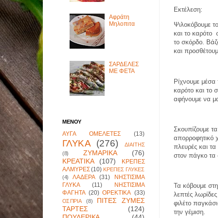
Εκτέλεση:
Αφράτη
Μηλοπιτα
Ψιλοκόβουμε το
και το καρότο
το σκόρδο. Βάζ
και προσθέτουμ
ΣΑΡΔΕΛΕΣ
ΜΕ ΦΕΤΑ
Ρίχνουμε μέσα τ
καρότο και το 
αφήνουμε να μ
ΜΕΝΟΥ
Σκουπίζουμε τα
ΑΥΓΑ ΟΜΕΛΕΤΕΣ
(13)
απορροφητικό χ
ΓΛΥΚΑ
(276)
ΔΙΑΙΤΗΣ
πλευρές και τα
ΖΥΜΑΡΙΚΑ
(76)
(8)
στον πάγκο τα
ΚΡΕΑΤΙΚΑ
(107)
ΚΡΕΠΕΣ
ΑΛΜΥΡΕΣ
(10)
ΚΡΕΠΕΣ ΓΛΥΚΕΣ
ΛΑΔΕΡΑ
(31)
ΝΗΣΤΙΣΙΜΑ
(4)
ΓΛΥΚΑ
(11)
ΝΗΣΤΙΣΙΜΑ
Τα κόβουμε στη
ΦΑΓΗΤΑ
(20)
ΟΡΕΚΤΙΚΑ
(33)
λεπτές λωρίδες
ΠΙΤΕΣ ΖΥΜΕΣ
ΟΣΠΡΙΑ
(8)
φιλέτο παγκάσι
ΤΑΡΤΕΣ
(124)
την γέμιση.
ΠΟΥΛΕΡΙΚΑ
(44)