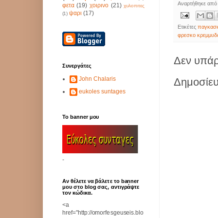
Αναρτήθηκε απ
φετα
(19)
χοιρινο
(21)
χυλοπιτες
ψαρι
(17)
(1)
Ετικέτες
παγκασι
φρεσκο κρεμμυδ
Δεν υπάρ
Συνεργάτες
John Chalaris
Δημοσίευ
eukoles suntages
Το banner μου
-
Αν θέλετε να βάλετε το banner
μου στο blog σας, αντιγράψτε
τον κώδικα.
<a
href="http://omorfesgeuseis.blo