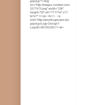
gspot.gr"><img
src="http://images.cooltext.com/
3377473.png" width="156"
height="59" alt="?????e? s??
ta?e?" /></a> <br /> - <a
href="http://omorfesgeuseis.blo
gspot.gr/Logo-Design?
LogoID=907261901"></a>