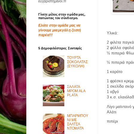
ευχαριστημένοι.!!!
Γίνετε μέλος στην ομάδα μας,
πατώντας τον σύνδεσμο.
Ελάτε στην ομάδα μας να
γίνουμε μια μεγάλη ζεστή
Υλικά:
παρέα!!!
2 φιλέτα παγκά
2 φύλλα σφολι
5 Δημοφιλέστερες Συνταγές
½ πιπεριά Φλω
ΤΟΥΡΤΑ
ΣΟΚΟΛΑΤΑΣ
½ πιπεριά πρά
(ΕΥΚΟΛΗ)
1 καρότο
1 φρέσκο κρεμ
1 σκελίδα σκό
ΣΑΛΑΤΑ
MPOM ALA
1 αβγό
PLATA
3 κ.σ. ελαιόλα
Λίγο μαϊντανό
Αλάτι
ΜΠΑΡΜΠΟΥ
ΝΙ ΜΕ
πιπέρι
ΣΑΛΤΣΑ
ΝΤΟΜΑΤΑ