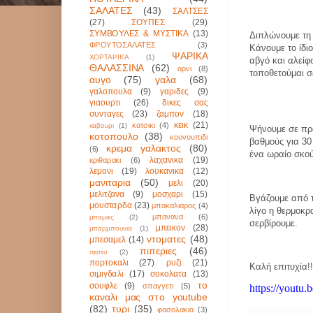
ΣΑΛΑΤΕΣ
(43)
ΣΑΛΤΣΕΣ
(27)
ΣΟΥΠΕΣ
(29)
ΣΥΜΒΟΥΛΕΣ & ΜΥΣΤΙΚΑ
(13)
Διπλώνουμε τη 
ΦΡΟΥΤΟΣΑΛΑΤΕΣ
(3)
Κάνουμε το ίδι
ΨΑΡΙΚΑ
ΧΟΡΤΑΡΙΚΑ
(1)
αβγό και αλείφ
ΘΑΛΑΣΣΙΝΑ
(62)
αρνι
(8)
τοποθετούμαι σε
αυγο
(75)
γαλα
(68)
γαλοπουλα
(9)
γαριδες
(9)
γιαουρτι
(26)
δικες σας
συνταγες
(23)
ζαμπον
(18)
κεικ
(21)
κατσικι
(4)
καβουρι
(1)
Ψήνουμε σε πρ
κοτοπουλο
(38)
κουνουπιδι
βαθμούς για 3
κρεμα γαλακτος
(80)
(6)
ένα ωραίο σκο
λαχανικα
(19)
κριθαρακι
(6)
λεμονι
(19)
λουκανικα
(12)
μανιταρια
(50)
μελι
(20)
μελιτζανα
(9)
μοσχαρι
(15)
Βγάζουμε από 
μουσταρδα
(23)
μπακαλιαρος
(4)
λίγο η θερμοκρ
μπανανα
(6)
μπαμιες
(2)
σερβίρουμε.
μπεικον
(28)
μπαρμπουνια
(1)
ντοματες
(48)
μπεσαμελ
(14)
πιπεριες
(46)
πεστο
(2)
πορτοκαλι
(27)
ρυζι
(21)
Καλή επιτυχία!!
σιμιγδαλι
(17)
σοκολατα
(13)
το
σουφλε
(9)
σπαγγετι
(5)
https://yout
καναλι μας στο youtube
(82)
τυρι
(35)
φασολακια
(3)