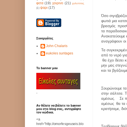
φετα
(19)
χοιρινο
(21)
χυλοπιτες
ψαρι
(17)
(1)
Όσο σιγοβράζει
φωτιά μια κατσ
βρασμός
προσθ
τα παραδοσιακ
Ανακατεύουμε κ
Συνεργάτες
αναγράφουν ο
John Chalaris
Τα συγκεκριμέ
eukoles suntages
από το νερό γι
θα έχει δέσει 
μην μας στεγν
Το banner μου
και τα βγάζουμ
Σουρώνουμε τα 
-
στην σάλτσα. Τ
αμέσως.
Σε 
αμέσως
θα τα
Αν θέλετε να βάλετε το banner
κρατήσαμε, διό
μου στο blog σας, αντιγράψτε
τον κώδικα.
<a
href="http://omorfesgeuseis.blo
Σερβίρουμε βάζ