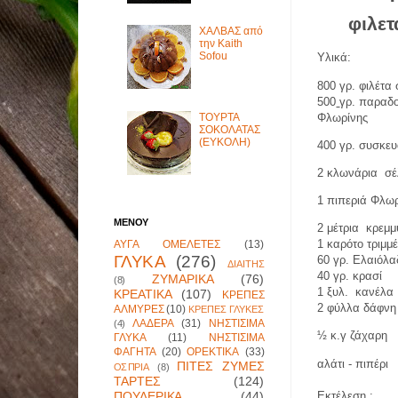
φιλετ
ΧΑΛΒΑΣ από
την Kaith
Sofou
Υλικά:
800 γρ. φιλέτα
500
γρ. παραδο
Φλωρίνης
ΤΟΥΡΤΑ
ΣΟΚΟΛΑΤΑΣ
(ΕΥΚΟΛΗ)
400 γρ. συσκευ
2 κλωνάρια
σέ
1 πιπεριά Φλω
ΜΕΝΟΥ
2 μέτρια
κρεμμ
1 καρότο τριμμ
ΑΥΓΑ ΟΜΕΛΕΤΕΣ
(13)
ΓΛΥΚΑ
(276)
60 γρ. Ελαιόλα
ΔΙΑΙΤΗΣ
40 γρ. κρασί
ΖΥΜΑΡΙΚΑ
(76)
(8)
1 ξυλ.
κανέλα
ΚΡΕΑΤΙΚΑ
(107)
ΚΡΕΠΕΣ
2 φύλλα δάφνη
ΑΛΜΥΡΕΣ
(10)
ΚΡΕΠΕΣ ΓΛΥΚΕΣ
ΛΑΔΕΡΑ
(31)
ΝΗΣΤΙΣΙΜΑ
(4)
½ κ.γ ζάχαρη
ΓΛΥΚΑ
(11)
ΝΗΣΤΙΣΙΜΑ
ΦΑΓΗΤΑ
(20)
ΟΡΕΚΤΙΚΑ
(33)
αλάτι - πιπέρι
ΠΙΤΕΣ ΖΥΜΕΣ
ΟΣΠΡΙΑ
(8)
ΤΑΡΤΕΣ
(124)
ΠΟΥΛΕΡΙΚΑ
(44)
Εκτέλεση :