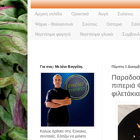
Αρχική σελίδα
Ορεκτικά
Αυγά
Σαλάτες
Ψάρια - Θαλασσινά
Σούπες
Οσπρια
Σάλ
Νηστίσιμα φαγητά
Νηστίσιμα γλυκά
Συμβουλ
Για σας: Με λένε Βαγγέλη.
Πέμπτη 1 Δεκεμβ
Παραδοσι
πιπεριά 
φιλετάκι
Καλώς ήρθατε στις Εύκολες
συνταγές. Ελπίζω να μείνετε