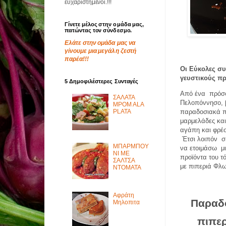
ευχαριστημένοι.!!!
Γίνετε μέλος στην ομάδα μας,
πατώντας τον σύνδεσμο.
Ελάτε στην ομάδα μας να
γίνουμε μια μεγάλη ζεστή
παρέα!!!
Οι Εύκολες συ
γευστικούς π
5 Δημοφιλέστερες Συνταγές
Από ένα
πρόσφ
ΣΑΛΑΤΑ
Πελοπόννησο, β
MPOM ALA
παραδοσιακά π
PLATA
μαρμελάδες και
αγάπη και φρέσ
Έτσι λοιπόν
σ
ΜΠΑΡΜΠΟΥ
να ετοιμάσω
μ
ΝΙ ΜΕ
προϊόντα του τ
ΣΑΛΤΣΑ
με πιπεριά Φλω
ΝΤΟΜΑΤΑ
Αφράτη
Παραδο
Μηλοπιτα
πιπερ