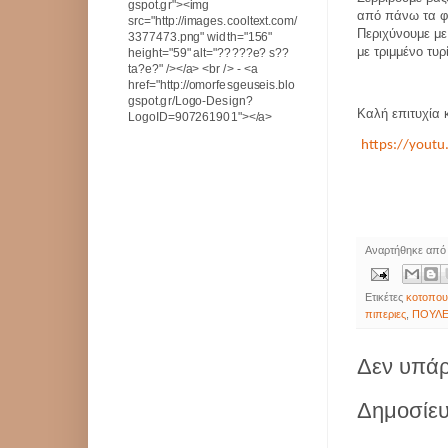
gspot.gr"><img
από πάνω τα φ
src="http://images.cooltext.com/
Περιχύνουμε με
3377473.png" width="156"
με τριμμένο τυρ
height="59" alt="?????e? s??
ta?e?" /></a> <br /> - <a
href="http://omorfesgeuseis.blo
gspot.gr/Logo-Design?
Καλή επιτυχία 
LogoID=907261901"></a>
https://yout
Αναρτήθηκε απ
Ετικέτες
κοτοπο
πιπεριες
,
ΠΟΥΛΕ
Δεν υπάρ
Δημοσίευ