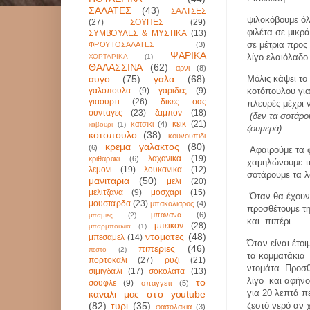
ΣΑΛΑΤΕΣ
(43)
ΣΑΛΤΣΕΣ
ψιλοκόβουμε όλ
(27)
ΣΟΥΠΕΣ
(29)
φιλέτα σε μικρ
ΣΥΜΒΟΥΛΕΣ & ΜΥΣΤΙΚΑ
(13)
σε μέτρια προς
ΦΡΟΥΤΟΣΑΛΑΤΕΣ
(3)
ΨΑΡΙΚΑ
λίγο ελαιόλαδο
ΧΟΡΤΑΡΙΚΑ
(1)
ΘΑΛΑΣΣΙΝΑ
(62)
αρνι
(8)
αυγο
(75)
γαλα
(68)
Μόλις κάψει το
γαλοπουλα
(9)
γαριδες
(9)
κοτόπουλου για
γιαουρτι
(26)
δικες σας
πλευρές μέχρι
συνταγες
(23)
ζαμπον
(18)
(δεν τα σοτάρο
κεικ
(21)
κατσικι
(4)
καβουρι
(1)
ζουμερά).
κοτοπουλο
(38)
κουνουπιδι
κρεμα γαλακτος
(80)
(6)
Αφαιρούμε τα φ
λαχανικα
(19)
κριθαρακι
(6)
χαμηλώνουμε τη
λεμονι
(19)
λουκανικα
(12)
σοτάρουμε τα 
μανιταρια
(50)
μελι
(20)
μελιτζανα
(9)
μοσχαρι
(15)
Όταν θα έχουν
μουσταρδα
(23)
μπακαλιαρος
(4)
προσθέτουμε τ
μπανανα
(6)
μπαμιες
(2)
και
πιπέρι.
μπεικον
(28)
μπαρμπουνια
(1)
ντοματες
(48)
μπεσαμελ
(14)
Όταν είναι έτο
πιπεριες
(46)
πεστο
(2)
τα κομματάκια
πορτοκαλι
(27)
ρυζι
(21)
ντομάτα. Προσθ
σιμιγδαλι
(17)
σοκολατα
(13)
λίγο
και αφήνο
το
σουφλε
(9)
σπαγγετι
(5)
για 20 λεπτά π
καναλι μας στο youtube
ζεστό νερό αν χ
(82)
τυρι
(35)
φασολακια
(3)