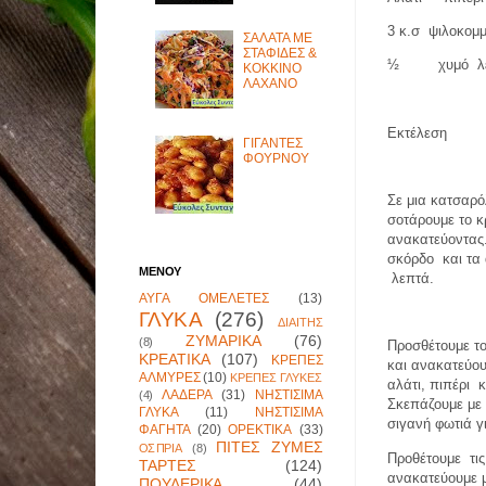
3 κ.σ
ψιλοκομμ
ΣΑΛΑΤΑ ΜΕ
ΣΤΑΦΙΔΕΣ &
½
χυμό
λ
ΚΟΚΚΙΝΟ
ΛΑΧΑΝΟ
Εκτέλεση
ΓΙΓΑΝΤΕΣ
ΦΟΥΡΝΟΥ
Σε μια κατσαρ
σοτάρουμε το κ
ανακατεύοντας
σκόρδο
και τα
ΜΕΝΟΥ
λεπτά.
ΑΥΓΑ ΟΜΕΛΕΤΕΣ
(13)
ΓΛΥΚΑ
(276)
ΔΙΑΙΤΗΣ
ΖΥΜΑΡΙΚΑ
(76)
(8)
Προσθέτουμε το
ΚΡΕΑΤΙΚΑ
(107)
ΚΡΕΠΕΣ
και ανακατεύο
ΑΛΜΥΡΕΣ
(10)
ΚΡΕΠΕΣ ΓΛΥΚΕΣ
αλάτι, πιπέρι
κ
ΛΑΔΕΡΑ
(31)
ΝΗΣΤΙΣΙΜΑ
(4)
Σκεπάζουμε με 
ΓΛΥΚΑ
(11)
ΝΗΣΤΙΣΙΜΑ
σιγανή φωτιά γ
ΦΑΓΗΤΑ
(20)
ΟΡΕΚΤΙΚΑ
(33)
ΠΙΤΕΣ ΖΥΜΕΣ
ΟΣΠΡΙΑ
(8)
Προθέτουμε
τι
ΤΑΡΤΕΣ
(124)
ανακατεύουμε μ
ΠΟΥΛΕΡΙΚΑ
(44)