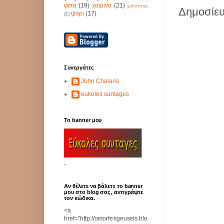
φετα
(19)
χοιρινο
(21)
χυλοπιτες
Δημοσίευ
ψαρι
(17)
(1)
Συνεργάτες
John Chalaris
eukoles suntages
Το banner μου
-
Αν θέλετε να βάλετε το banner
μου στο blog σας, αντιγράψτε
τον κώδικα.
<a
href="http://omorfesgeuseis.blo