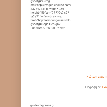
gspot.gr"><img
src="http://images.cooltext.com/
3377473.png" width="156"
height="59" alt="?????e? s??
ta?e?" /></a> <br /> - <a
href="http://omorfesgeuseis.blo
gspot.gr/Logo-Design?
LogoID=907261901"></a>
Νεότερη ανάρτ
Εγγραφή σε:
Σχό
guide-of-greece.gr.