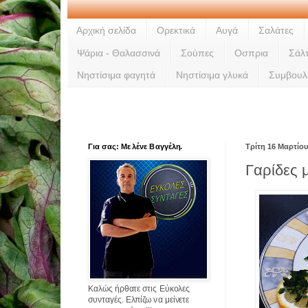
Αρχική σελίδα
Ορεκτικά
Αυγά
Σαλάτες
Ψάρια - Θαλασσινά
Σούπες
Οσπρια
Σάλ
Νηστίσιμα φαγητά
Νηστίσιμα γλυκά
Συμβουλ
Για σας: Με λένε Βαγγέλη.
Τρίτη 16 Μαρτίου
Γαρίδες μ
Καλώς ήρθατε στις Εύκολες
συνταγές. Ελπίζω να μείνετε