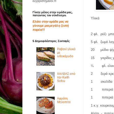
ευχαριστημένοι.!!!
Γίνετε μέλος στην ομάδα μας,
πατώντας τον σύνδεσμο.
Υλικά
Ελάτε στην ομάδα μας να
γίνουμε μια μεγάλη ζεστή
παρέα!!!
2 φλ.
ρύζι
μπα
5 Δημοφιλέστερες Συνταγές
5 φλ.
ζωμό λαχ
Ραβανί γλυκό
20
μύδια ψί
με
ινδοκάρυδο
15
γαρίδες 
¼
φλ. ελα
2
ξερά κρε
ΧΑΛΒΑΣ από
την Kaith
Sofou
1
σκελίδα
1
πιπερι
1
πιπεριά
Αφράτη
Μηλοπιτα
1 κ.γ. κουρκο
Αλάτι
-
πιπέρι