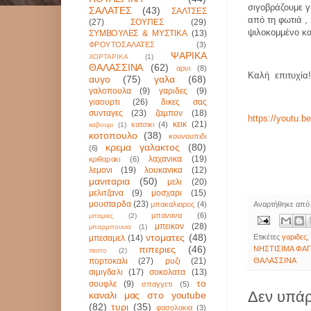
σιγοβράζουμε γ
ΣΑΛΑΤΕΣ
(43)
ΣΑΛΤΣΕΣ
από τη φωτιά ,
(27)
ΣΟΥΠΕΣ
(29)
ψιλοκομμένο κ
ΣΥΜΒΟΥΛΕΣ & ΜΥΣΤΙΚΑ
(13)
ΦΡΟΥΤΟΣΑΛΑΤΕΣ
(3)
ΨΑΡΙΚΑ
ΧΟΡΤΑΡΙΚΑ
(1)
ΘΑΛΑΣΣΙΝΑ
(62)
αρνι
(8)
Καλή
επιτυχία!
αυγο
(75)
γαλα
(68)
γαλοπουλα
(9)
γαριδες
(9)
γιαουρτι
(26)
δικες σας
συνταγες
(23)
ζαμπον
(18)
https://youtu.
κεικ
(21)
κατσικι
(4)
καβουρι
(1)
κοτοπουλο
(38)
κουνουπιδι
κρεμα γαλακτος
(80)
(6)
λαχανικα
(19)
κριθαρακι
(6)
λεμονι
(19)
λουκανικα
(12)
μανιταρια
(50)
μελι
(20)
μελιτζανα
(9)
μοσχαρι
(15)
μουσταρδα
(23)
μπακαλιαρος
(4)
Αναρτήθηκε απ
μπανανα
(6)
μπαμιες
(2)
μπεικον
(28)
μπαρμπουνια
(1)
ντοματες
(48)
Ετικέτες
γαριδες
μπεσαμελ
(14)
πιπεριες
(46)
ΝΗΣΤΙΣΙΜΑ ΦΑ
πεστο
(2)
πορτοκαλι
(27)
ρυζι
(21)
ΘΑΛΑΣΣΙΝΑ
σιμιγδαλι
(17)
σοκολατα
(13)
το
σουφλε
(9)
σπαγγετι
(5)
Δεν υπάρ
καναλι μας στο youtube
(82)
τυρι
(35)
φασολακια
(3)