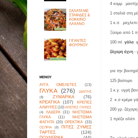
4 κομμ.
μαστί
ΣΑΛΑΤΑ ΜΕ
1 σταλιά στη μύ
ΣΤΑΦΙΔΕΣ &
ΚΟΚΚΙΝΟ
1 κ.σ.
μαχλεπ
ΛΑΧΑΝΟ
Ξύσμα από 1 π
ΓΙΓΑΝΤΕΣ
100
ml
.
γάλα
ΦΟΥΡΝΟΥ
ζάχαρη άχνη
- 
για την βουτηρ
ΜΕΝΟΥ
125 βούτυρο
ΑΥΓΑ ΟΜΕΛΕΤΕΣ
(13)
ΓΛΥΚΑ
(276)
1 κ.γ. υγρή βαν
ΔΙΑΙΤΗΣ
ΖΥΜΑΡΙΚΑ
(76)
(8)
2
κ.σ κρέμα γ
ΚΡΕΑΤΙΚΑ
(107)
ΚΡΕΠΕΣ
ΑΛΜΥΡΕΣ
(10)
ΚΡΕΠΕΣ ΓΛΥΚΕΣ
200 γρ. ζάχαρη
ΛΑΔΕΡΑ
(31)
ΝΗΣΤΙΣΙΜΑ
(4)
ΓΛΥΚΑ
(11)
ΝΗΣΤΙΣΙΜΑ
1 πρέζα αλάτι
ΦΑΓΗΤΑ
(20)
ΟΡΕΚΤΙΚΑ
(33)
ΠΙΤΕΣ ΖΥΜΕΣ
ΟΣΠΡΙΑ
(8)
ΤΑΡΤΕΣ
(124)
ΠΟΥΛΕΡΙΚΑ
(44)