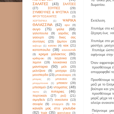
Τα
υλικά μας 
ΣΑΛΑΤΕΣ
(43)
ΣΑΛΤΣΕΣ
δωματίου.
(27)
ΣΟΥΠΕΣ
(29)
ΣΥΜΒΟΥΛΕΣ & ΜΥΣΤΙΚΑ
(13)
ΦΡΟΥΤΟΣΑΛΑΤΕΣ
(3)
ΨΑΡΙΚΑ
Εκτέλεση.
ΧΟΡΤΑΡΙΚΑ
(1)
ΘΑΛΑΣΣΙΝΑ
(62)
αρνι
(8)
Χτυπάμε στο κά
αυγο
(75)
γαλα
(68)
ζάχαρη έως
να
γαλοπουλα
(9)
γαριδες
(9)
γιαουρτι
(26)
δικες σας
Χτυπάμε στο μο
συνταγες
(23)
ζαμπον
(18)
μαστίχα, μοσχο
κεικ
(21)
κατσικι
(4)
καβουρι
(1)
κοτοπουλο
(38)
Χτυπάμε ώσπο
κουνουπιδι
κρεμα γαλακτος
(80)
(6)
αφήνουμε στην
λαχανικα
(19)
κριθαρακι
(6)
λεμονι
(19)
λουκανικα
(12)
Όταν αφρατεψει
μανιταρια
(50)
μελι
(20)
προσθέτουμε έ
μελιτζανα
(9)
μοσχαρι
(15)
απορροφηθεί το
μουσταρδα
(23)
μπακαλιαρος
(4)
μπανανα
(6)
μπαμιες
(2)
Προσθέτουμε το
μπεικον
(28)
μπαρμπουνια
(1)
μαζί με το ξύσ
ντοματες
(48)
μπεσαμελ
(14)
βούτυρο και χτ
πιπεριες
(46)
πεστο
(2)
προσθέτουμε τ
πορτοκαλι
(27)
ρυζι
(21)
μαρίζ μέχρι να 
σιμιγδαλι
(17)
σοκολατα
(13)
αλεύρι ανακατε
το
σουφλε
(9)
σπαγγετι
(5)
καναλι μας στο youtube
Παίρνουμε
μι
(82)
τυρι
(35)
φασολακια
(3)