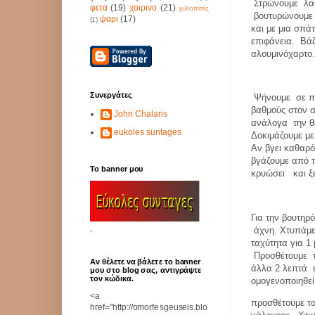
Στρώνουμε λαδ
φετα
(19)
χοιρινο
(21)
χυλοπιτες
βουτυρώνουμ
ψαρι
(17)
(1)
και με μια σπά
επιφάνεια.
Βάζ
αλουμινόχαρτο
Συνεργάτες
Ψήνουμε
σε 
βαθμούς στον α
John Chalaris
ανάλογα
την 
eukoles suntages
Δοκιμάζουμε με
Αν βγει καθαρό
βγάζουμε από 
Το banner μου
κρυώσει
και 
Για την βουτηρ
άχνη. Χτυπάμ
-
ταχύτητα για 1
Προσθέτουμε
Αν θέλετε να βάλετε το banner
άλλα 2 λεπτά
μου στο blog σας, αντιγράψτε
τον κώδικα.
ομογενοποιηθεί
<a
προσθέτουμε το
href="http://omorfesgeuseis.blo