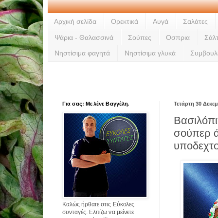
Αρχική σελίδα
Ορεκτικά
Αυγά
Σαλάτες
Ψάρια - Θαλασσινά
Σούπες
Οσπρια
Σάλ
Νηστίσιμα φαγητά
Νηστίσιμα γλυκά
Συμβουλ
Για σας: Με λένε Βαγγέλη.
Τετάρτη 30 Δεκε
Βασιλόπι
σούπερ 
υποδεχτο
Καλώς ήρθατε στις Εύκολες
συνταγές. Ελπίζω να μείνετε