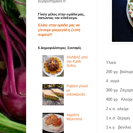
ευχαριστημένοι.!!!
Γίνετε μέλος στην ομάδα μας,
πατώντας τον σύνδεσμο.
Ελάτε στην ομάδα μας να
γίνουμε μια μεγάλη ζεστή
παρέα!!!
5 Δημοφιλέστερες Συνταγές
ΧΑΛΒΑΣ από
την Kaith
Υλικά.
Sofou
200 γρ. βούτυρ
4
αυγά
Ραβανί γλυκό
300 γρ. Ζάχαρ
με
ινδοκάρυδο
400 γρ.
Αλεύρι
2 κ.σ. αλεύρι
Αφράτη
1 κ.σ. ζάχαρη
Μηλοπιτα
1 κ.γ.
βανίλια