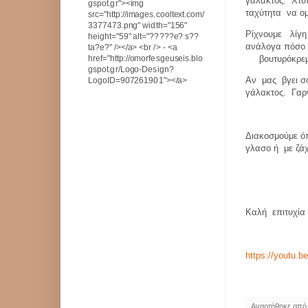
γάλακτος.
Χτ
gspot.gr"><img
ταχύτητα
να ο
src="http://images.cooltext.com/
3377473.png" width="156"
Ρίχνουμε
λίγ
height="59" alt="?????e? s??
ανάλογα πόσ
ta?e?" /></a> <br /> - <a
href="http://omorfesgeuseis.blo
βουτυρόκρε
gspot.gr/Logo-Design?
Αν
μας
βγει σ
LogoID=907261901"></a>
γάλακτος.
Γαρ
Διακοσμούμε ό
γλασο ή
με ζά
Καλή
επιτυχία 
https://youtu.
Αναρτήθηκε απ