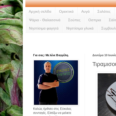
Αρχική σελίδα
Ορεκτικά
Αυγά
Σαλάτες
Ψάρια - Θαλασσινά
Σούπες
Οσπρια
Σάλ
Νηστίσιμα φαγητά
Νηστίσιμα γλυκά
Συμβουλ
Για σας: Με λένε Βαγγέλη.
Δευτέρα 10 Ιουνί
Τιραμισο
Καλώς ήρθατε στις Εύκολες
συνταγές. Ελπίζω να μείνετε