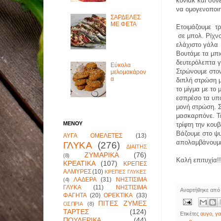
κονιάκ και συνε
να ομογενοποιη
ΣΑΡΔΕΛΕΣ
ΜΕ ΦΕΤΑ
Ετοιμάζουμε
τ
σε μπολ. Ρίχνο
ελάχιστο γάλα
Βουτάμε τα μπι
δευτερόλεπτα γ
Εύκολα
Στρώνουμε στον
μελομακάρον
α
διπλή στρώση μ
το μίγμα με το
εσπρέσο τα υπ
μονή στρώση. Σ
μασκαρπόνε. Τ
ΜΕΝΟΥ
τρίφτη την κουβ
Βάζουμε στο ψυ
ΑΥΓΑ ΟΜΕΛΕΤΕΣ
(13)
απολαμβάνουμ
ΓΛΥΚΑ
(276)
ΔΙΑΙΤΗΣ
ΖΥΜΑΡΙΚΑ
(76)
(8)
Καλή επιτυχία!!
ΚΡΕΑΤΙΚΑ
(107)
ΚΡΕΠΕΣ
ΑΛΜΥΡΕΣ
(10)
ΚΡΕΠΕΣ ΓΛΥΚΕΣ
ΛΑΔΕΡΑ
(31)
ΝΗΣΤΙΣΙΜΑ
(4)
ΓΛΥΚΑ
(11)
ΝΗΣΤΙΣΙΜΑ
Αναρτήθηκε απ
ΦΑΓΗΤΑ
(20)
ΟΡΕΚΤΙΚΑ
(33)
ΠΙΤΕΣ ΖΥΜΕΣ
ΟΣΠΡΙΑ
(8)
ΤΑΡΤΕΣ
(124)
Ετικέτες
αυγο
,
γ
ΠΟΥΛΕΡΙΚΑ
(44)