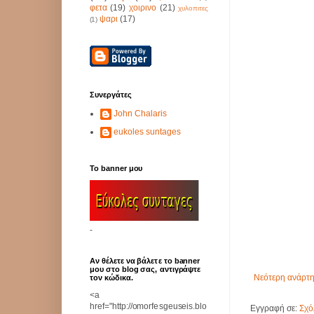
φετα
(19)
χοιρινο
(21)
χυλοπιτες
ψαρι
(17)
(1)
Συνεργάτες
John Chalaris
eukoles suntages
Το banner μου
-
Αν θέλετε να βάλετε το banner
μου στο blog σας, αντιγράψτε
Νεότερη ανάρτ
τον κώδικα.
<a
href="http://omorfesgeuseis.blo
Εγγραφή σε:
Σχό