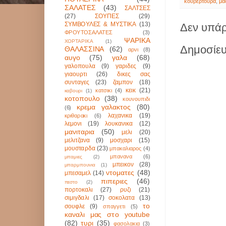
κουβερτουρα
,
μα
ΣΑΛΑΤΕΣ
(43)
ΣΑΛΤΣΕΣ
(27)
ΣΟΥΠΕΣ
(29)
ΣΥΜΒΟΥΛΕΣ & ΜΥΣΤΙΚΑ
(13)
Δεν υπάρ
ΦΡΟΥΤΟΣΑΛΑΤΕΣ
(3)
ΨΑΡΙΚΑ
ΧΟΡΤΑΡΙΚΑ
(1)
Δημοσίευ
ΘΑΛΑΣΣΙΝΑ
(62)
αρνι
(8)
αυγο
(75)
γαλα
(68)
γαλοπουλα
(9)
γαριδες
(9)
γιαουρτι
(26)
δικες σας
συνταγες
(23)
ζαμπον
(18)
κεικ
(21)
κατσικι
(4)
καβουρι
(1)
κοτοπουλο
(38)
κουνουπιδι
κρεμα γαλακτος
(80)
(6)
λαχανικα
(19)
κριθαρακι
(6)
λεμονι
(19)
λουκανικα
(12)
μανιταρια
(50)
μελι
(20)
μελιτζανα
(9)
μοσχαρι
(15)
μουσταρδα
(23)
μπακαλιαρος
(4)
μπανανα
(6)
μπαμιες
(2)
μπεικον
(28)
μπαρμπουνια
(1)
ντοματες
(48)
μπεσαμελ
(14)
πιπεριες
(46)
πεστο
(2)
πορτοκαλι
(27)
ρυζι
(21)
σιμιγδαλι
(17)
σοκολατα
(13)
το
σουφλε
(9)
σπαγγετι
(5)
καναλι μας στο youtube
(82)
τυρι
(35)
φασολακια
(3)