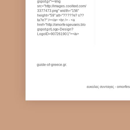
gspot.gr"><img
src="http://images.cooltext.com/
3377473.png" width="156"
height="59" alt="?????e? s??
ta?e?" /></a> <br /> - <a
href="http://omorfesgeuseis.blo
gspot.gr/Logo-Design?
LogoID=907261901"></a>
guide-of-greece.gr.
ευκολες συνταγες - omorfe