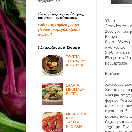
ευχαριστημένοι.!!!
Γίνετε μέλος στην ομάδα μας,
πατώντας τον σύνδεσμο.
Υλικά
:
Ελάτε στην ομάδα μας να
2 πακέτα πτι μ
γίνουμε μια μεγάλη ζεστή
1000 γρ.
τυρί
παρέα!!!
5 αυγά
8 κ.σ.
ζάχαρη
λίγο κονιάκ
5 Δημοφιλέστερες Συνταγές
3 φλ.
καφέ
es
ΤΟΥΡΤΑ
Ελάχιστο γάλα
ΣΟΚΟΛΑΤΑΣ
κουβερτούρα
(ΕΥΚΟΛΗ)
Εκτέλεση
:
Χωρίζουμε του
ΣΑΛΑΤΑ
MPOM ALA
Χτυπάμε με το 
PLATA
γίνει μια σφιχ
ψυγείο. Ύστερα
κρόκους με πέν
αφρατεψει. Σε 
ΜΠΑΡΜΠΟΥ
μασκαρπόνε, το
ΝΙ ΜΕ
ζάχαρη και ανα
ΣΑΛΤΣΑ
ΝΤΟΜΑΤΑ
ταχύτητα. Ρίχν