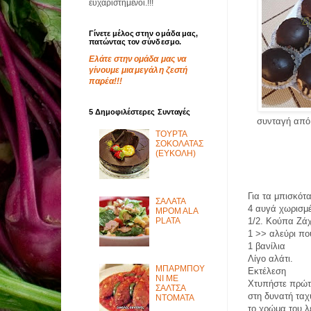
ευχαριστημένοι.!!!
Γίνετε μέλος στην ομάδα μας,
πατώντας τον σύνδεσμο.
Ελάτε στην ομάδα μας να
γίνουμε μια μεγάλη ζεστή
παρέα!!!
5 Δημοφιλέστερες Συνταγές
συνταγή από 
ΤΟΥΡΤΑ
ΣΟΚΟΛΑΤΑΣ
(ΕΥΚΟΛΗ)
Για τα μπισκότ
ΣΑΛΑΤΑ
4 αυγά χωρισμ
MPOM ALA
PLATA
1/2. Κούπα Ζά
1 >> αλεύρι πο
1 βανίλια
Λίγο αλάτι.
ΜΠΑΡΜΠΟΥ
Εκτέλεση
ΝΙ ΜΕ
Χτυπήστε πρώτα
ΣΑΛΤΣΑ
στη δυνατή ταχ
ΝΤΟΜΑΤΑ
το χρώμα του λ