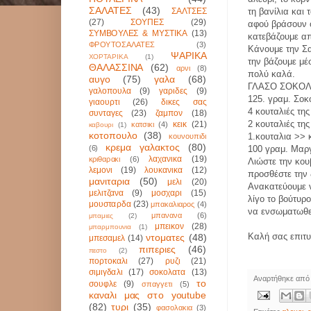
ΣΑΛΑΤΕΣ
(43)
ΣΑΛΤΣΕΣ
τη βανίλια και 
(27)
ΣΟΥΠΕΣ
(29)
αφού βράσουν ό
ΣΥΜΒΟΥΛΕΣ & ΜΥΣΤΙΚΑ
(13)
κατεβάζουμε απ
ΦΡΟΥΤΟΣΑΛΑΤΕΣ
(3)
Κάνουμε την Σα
ΨΑΡΙΚΑ
ΧΟΡΤΑΡΙΚΑ
(1)
την βάζουμε μ
ΘΑΛΑΣΣΙΝΑ
(62)
αρνι
(8)
πολύ καλά.
αυγο
(75)
γαλα
(68)
ΓΛΑΣΟ ΣΟΚΟ
γαλοπουλα
(9)
γαριδες
(9)
125. γραμ. Σο
γιαουρτι
(26)
δικες σας
4 κουταλιές τη
συνταγες
(23)
ζαμπον
(18)
2 κουταλιές τη
κεικ
(21)
κατσικι
(4)
καβουρι
(1)
κοτοπουλο
(38)
1.κουταλια >> 
κουνουπιδι
κρεμα γαλακτος
(80)
(6)
100 γραμ. Μαρ
λαχανικα
(19)
κριθαρακι
(6)
Λιώστε την κο
λεμονι
(19)
λουκανικα
(12)
προσθέστε την 
μανιταρια
(50)
μελι
(20)
Ανακατεύουμε 
μελιτζανα
(9)
μοσχαρι
(15)
λίγο το βούτυ
μουσταρδα
(23)
μπακαλιαρος
(4)
να ενσωματωθεί
μπανανα
(6)
μπαμιες
(2)
μπεικον
(28)
μπαρμπουνια
(1)
Καλή σας επιτυχ
ντοματες
(48)
μπεσαμελ
(14)
πιπεριες
(46)
πεστο
(2)
πορτοκαλι
(27)
ρυζι
(21)
σιμιγδαλι
(17)
σοκολατα
(13)
Αναρτήθηκε απ
το
σουφλε
(9)
σπαγγετι
(5)
καναλι μας στο youtube
(82)
τυρι
(35)
φασολακια
(3)