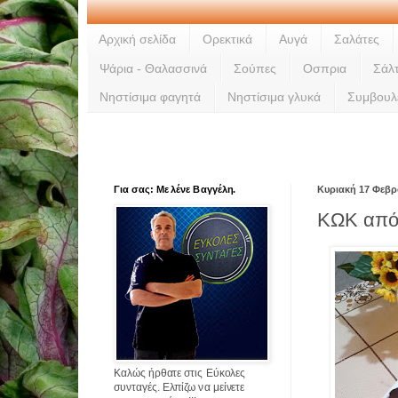
Αρχική σελίδα
Ορεκτικά
Αυγά
Σαλάτες
Ψάρια - Θαλασσινά
Σούπες
Οσπρια
Σάλ
Νηστίσιμα φαγητά
Νηστίσιμα γλυκά
Συμβουλ
Για σας: Με λένε Βαγγέλη.
Κυριακή 17 Φεβρ
ΚΩΚ από 
Καλώς ήρθατε στις Εύκολες
συνταγές. Ελπίζω να μείνετε