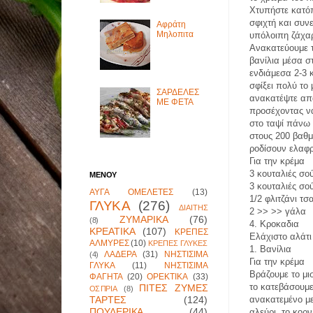
Χτυπήστε κατό
σφιχτή και συνε
Αφράτη
Μηλοπιτα
υπόλοιπη ζάχα
Ανακατεύουμε τ
βανίλια μέσα σ
ενδιάμεσα 2-3 
σφίξει πολύ το 
ΣΑΡΔΕΛΕΣ
ανακατέψτε απ
ΜΕ ΦΕΤΑ
προσέχοντας ν
στο ταψί πάνω 
στους 200 βαθ
ροδίσουν ελαφ
Για την κρέμα
3 κουταλιές σο
ΜΕΝΟΥ
3 κουταλιές σο
ΑΥΓΑ ΟΜΕΛΕΤΕΣ
(13)
1/2 φλιτζάνι τ
ΓΛΥΚΑ
(276)
ΔΙΑΙΤΗΣ
2 >> >> γάλα
ΖΥΜΑΡΙΚΑ
(76)
(8)
4. Κροκαδια
ΚΡΕΑΤΙΚΑ
(107)
ΚΡΕΠΕΣ
Ελάχιστο αλάτι
ΑΛΜΥΡΕΣ
(10)
ΚΡΕΠΕΣ ΓΛΥΚΕΣ
1. Βανίλια
ΛΑΔΕΡΑ
(31)
ΝΗΣΤΙΣΙΜΑ
(4)
Για την κρέμα
ΓΛΥΚΑ
(11)
ΝΗΣΤΙΣΙΜΑ
Βράζουμε το μ
ΦΑΓΗΤΑ
(20)
ΟΡΕΚΤΙΚΑ
(33)
το κατεβάσουμε
ΠΙΤΕΣ ΖΥΜΕΣ
ΟΣΠΡΙΑ
(8)
ΤΑΡΤΕΣ
(124)
ανακατεμένο με
ΠΟΥΛΕΡΙΚΑ
(44)
αλεύρι, το κορ