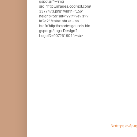
gspot.gr"><img
src="http://images.cooltext.com/
3377473.png" width="156"
height="59" alt="?????e? s??
ta?e?" /></a> <br /> - <a
href="http://omorfesgeuseis.blo
gspot.gr/Logo-Design?
LogoID=907261901"></a>
Νεότερη ανάρτ