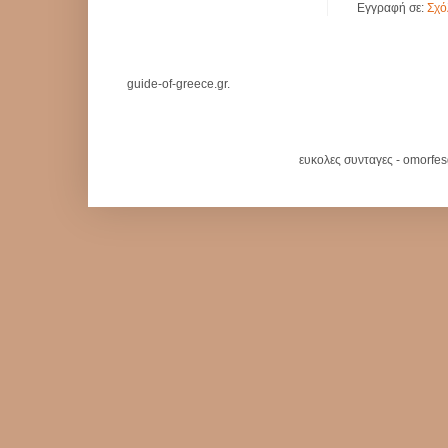
Εγγραφή σε:
Σχό
guide-of-greece.gr.
ευκολες συνταγες - omorfe