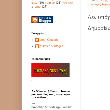
Ετικέτες
αλευρι
,
φετα
(19)
χοιρινο
(21)
χυλοπιτες
συνταγες
,
ζαχαρ
ψαρι
(17)
(1)
Δεν υπάρ
Δημοσίευ
Συνεργάτες
John Chalaris
eukoles suntages
Το banner μου
-
Αν θέλετε να βάλετε το banner
μου στο blog σας, αντιγράψτε
τον κώδικα.
<a
href="http://omorfesgeuseis.blo