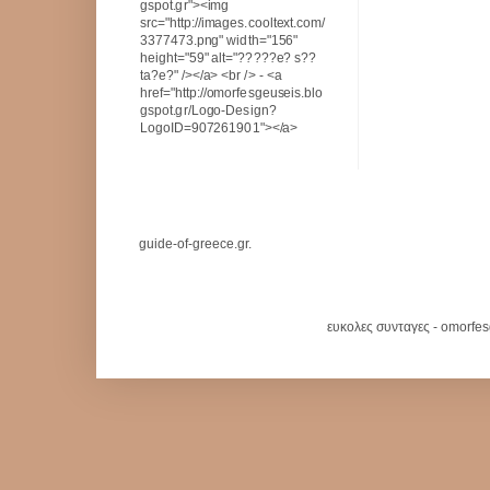
gspot.gr"><img
src="http://images.cooltext.com/
3377473.png" width="156"
height="59" alt="?????e? s??
ta?e?" /></a> <br /> - <a
href="http://omorfesgeuseis.blo
gspot.gr/Logo-Design?
LogoID=907261901"></a>
guide-of-greece.gr.
ευκολες συνταγες - omorfe