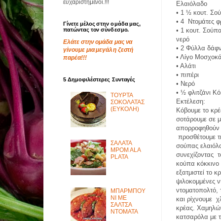
ευχαριστημένοι.!!!
Ελαιόλαδο
•
1 ½ κουτ. Σο
•
4 Ντομάτες φ
Γίνετε μέλος στην ομάδα μας,
πατώντας τον σύνδεσμο.
•
1 κουτ. Σούπ
νερό
Ελάτε στην ομάδα μας να
•
2 Φύλλα δάφ
γίνουμε μια μεγάλη ζεστή
•
Λίγο Μοσχοκ
παρέα!!!
•
Αλάτι
•
πιπέρι
5 Δημοφιλέστερες Συνταγές
•
Νερό
•
½ φλιτζάνι Κό
ΤΟΥΡΤΑ
Εκτέλεση:
ΣΟΚΟΛΑΤΑΣ
(ΕΥΚΟΛΗ)
Κόβουμε το κρέ
σοτάρουμε σε 
απορροφηθούν 
προσθέτουμε τη
ΣΑΛΑΤΑ
σούπας ελαιόλα
MPOM ALA
συνεχίζοντας τ
PLATA
κούπα κόκκινο 
εξατμιστεί το κ
ψιλοκομμένες ν
ντοματοπολτό,
ΜΠΑΡΜΠΟΥ
ΝΙ ΜΕ
και ρίχνουμε χ
ΣΑΛΤΣΑ
κρέας. Χαμηλώ
ΝΤΟΜΑΤΑ
κατσαρόλα με τ