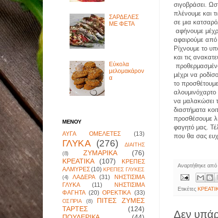
σιγοβράσει. Ωσ
πλένουμε και τ
ΣΑΡΔΕΛΕΣ
σε μια κατσαρόλ
ΜΕ ΦΕΤΑ
αφήνουμε μέχρι
αφαιρούμε από 
Ρίχνουμε το υπ
και τις ανακατ
Εύκολα
προθερμασμένο
μελομακάρον
μέχρι να ροδίσ
α
το προσθέτουμε
αλουμινόχαρτο
να μαλακώσει τ
διαστήματα κοι
προσθέσουμε λί
ΜΕΝΟΥ
φαγητό μας. Τέ
ΑΥΓΑ ΟΜΕΛΕΤΕΣ
(13)
που θα σας ευ
ΓΛΥΚΑ
(276)
ΔΙΑΙΤΗΣ
ΖΥΜΑΡΙΚΑ
(76)
(8)
ΚΡΕΑΤΙΚΑ
(107)
ΚΡΕΠΕΣ
Αναρτήθηκε απ
ΑΛΜΥΡΕΣ
(10)
ΚΡΕΠΕΣ ΓΛΥΚΕΣ
ΛΑΔΕΡΑ
(31)
ΝΗΣΤΙΣΙΜΑ
(4)
ΓΛΥΚΑ
(11)
ΝΗΣΤΙΣΙΜΑ
Ετικέτες
ΚΡΕΑΤΙ
ΦΑΓΗΤΑ
(20)
ΟΡΕΚΤΙΚΑ
(33)
ΠΙΤΕΣ ΖΥΜΕΣ
ΟΣΠΡΙΑ
(8)
ΤΑΡΤΕΣ
(124)
Δεν υπάρ
ΠΟΥΛΕΡΙΚΑ
(44)