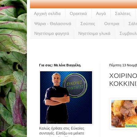
Αρχική σελίδα
Ορεκτικά
Αυγά
Σαλάτες
Ψάρια - Θαλασσινά
Σούπες
Οσπρια
Σάλ
Νηστίσιμα φαγητά
Νηστίσιμα γλυκά
Συμβουλ
Για σας: Με λένε Βαγγέλη.
Πέμπτη 13 Νοεμβ
ΧΟΙΡΙΝ
ΚΟΚΚΙΝ
Καλώς ήρθατε στις Εύκολες
συνταγές. Ελπίζω να μείνετε