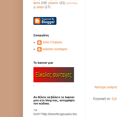
φετα
(19)
χοιρινο
(21)
χυλοπιτες
ψαρι
(17)
(1)
Συνεργάτες
John Chalaris
eukoles suntages
Το banner μου
-
Νεότερη ανάρτ
Αν θέλετε να βάλετε το banner
Εγγραφή σε:
Σχό
μου στο blog σας, αντιγράψτε
τον κώδικα.
<a
href="http://omorfesgeuseis.blo