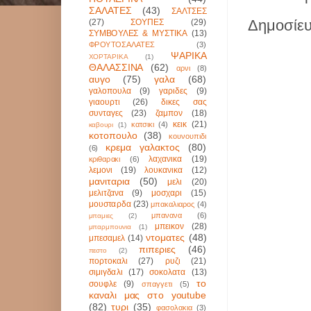
ΣΑΛΑΤΕΣ
(43)
ΣΑΛΤΣΕΣ
Δημοσίευ
(27)
ΣΟΥΠΕΣ
(29)
ΣΥΜΒΟΥΛΕΣ & ΜΥΣΤΙΚΑ
(13)
ΦΡΟΥΤΟΣΑΛΑΤΕΣ
(3)
ΨΑΡΙΚΑ
ΧΟΡΤΑΡΙΚΑ
(1)
ΘΑΛΑΣΣΙΝΑ
(62)
αρνι
(8)
αυγο
(75)
γαλα
(68)
γαλοπουλα
(9)
γαριδες
(9)
γιαουρτι
(26)
δικες σας
συνταγες
(23)
ζαμπον
(18)
κεικ
(21)
κατσικι
(4)
καβουρι
(1)
κοτοπουλο
(38)
κουνουπιδι
κρεμα γαλακτος
(80)
(6)
λαχανικα
(19)
κριθαρακι
(6)
λεμονι
(19)
λουκανικα
(12)
μανιταρια
(50)
μελι
(20)
μελιτζανα
(9)
μοσχαρι
(15)
μουσταρδα
(23)
μπακαλιαρος
(4)
μπανανα
(6)
μπαμιες
(2)
μπεικον
(28)
μπαρμπουνια
(1)
ντοματες
(48)
μπεσαμελ
(14)
πιπεριες
(46)
πεστο
(2)
πορτοκαλι
(27)
ρυζι
(21)
σιμιγδαλι
(17)
σοκολατα
(13)
το
σουφλε
(9)
σπαγγετι
(5)
καναλι μας στο youtube
(82)
τυρι
(35)
φασολακια
(3)