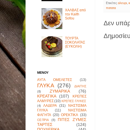
Ετικέτες
αλευρι
,
πατατα
ΧΑΛΒΑΣ από
την Kaith
Sofou
Δεν υπάρ
Δημοσίευ
ΤΟΥΡΤΑ
ΣΟΚΟΛΑΤΑΣ
(ΕΥΚΟΛΗ)
ΜΕΝΟΥ
ΑΥΓΑ ΟΜΕΛΕΤΕΣ
(13)
ΓΛΥΚΑ
(276)
ΔΙΑΙΤΗΣ
ΖΥΜΑΡΙΚΑ
(76)
(8)
ΚΡΕΑΤΙΚΑ
(107)
ΚΡΕΠΕΣ
ΑΛΜΥΡΕΣ
(10)
ΚΡΕΠΕΣ ΓΛΥΚΕΣ
ΛΑΔΕΡΑ
(31)
ΝΗΣΤΙΣΙΜΑ
(4)
ΓΛΥΚΑ
(11)
ΝΗΣΤΙΣΙΜΑ
ΦΑΓΗΤΑ
(20)
ΟΡΕΚΤΙΚΑ
(33)
ΠΙΤΕΣ ΖΥΜΕΣ
ΟΣΠΡΙΑ
(8)
ΤΑΡΤΕΣ
(124)
ΠΟΥΛΕΡΙΚΑ
(44)