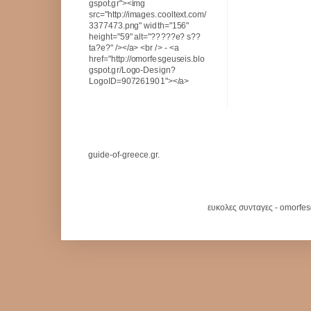
gspot.gr"><img
src="http://images.cooltext.com/
3377473.png" width="156"
height="59" alt="?????e? s??
ta?e?" /></a> <br /> - <a
href="http://omorfesgeuseis.blo
gspot.gr/Logo-Design?
LogoID=907261901"></a>
guide-of-greece.gr.
ευκολες συνταγες - omorfe