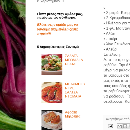
ευχαριστημένοι.!!!
ς
•
2 μικρά Κρεμ
Γίνετε μέλος στην ομάδα μας,
πατώντας τον σύνδεσμο.
•
2 Κρεμμυδάκι
•
Ηλιέλαιο για 
Ελάτε στην ομάδα μας να
•
1 φλ. Μαϊντα
γίνουμε μια μεγάλη ζεστή
•
Αλάτι
παρέα!!!
•
πιπέρι
•
λίγο Γλυκάνι
5 Δημοφιλέστερες Συνταγές
•
Αλεύρι
Εκτέλεση:
ΣΑΛΑΤΑ
Από το προηγο
MPOM ALA
PLATA
ρεβύθια. Την ά
μέχρι να μαλακ
τα βάζουμε στο
μας εκτός από 
ΜΠΑΡΜΠΟΥ
τους κεφτέδες 
ΝΙ ΜΕ
τα ρεβυθοκεφτε
ΣΑΛΤΣΑ
να ροδίσουν. Τ
ΝΤΟΜΑΤΑ
σερβίρουμε. Κα
Αφράτη
Μηλοπιτα
Αναρτήθηκε απ