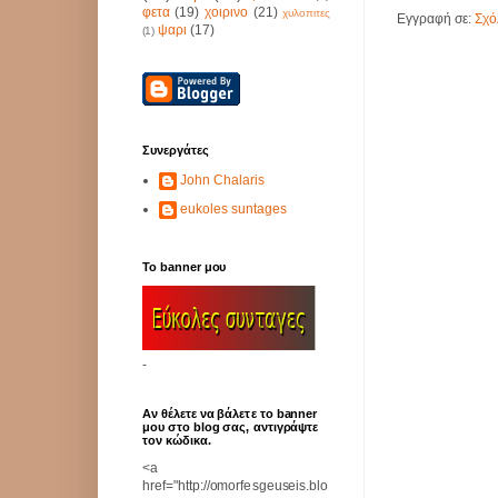
φετα
(19)
χοιρινο
(21)
χυλοπιτες
Εγγραφή σε:
Σχό
ψαρι
(17)
(1)
Συνεργάτες
John Chalaris
eukoles suntages
Το banner μου
-
Αν θέλετε να βάλετε το banner
μου στο blog σας, αντιγράψτε
τον κώδικα.
<a
href="http://omorfesgeuseis.blo