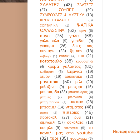
ΣΑΛΑΤΕΣ
(43)
ΣΑΛΤΣΕΣ
(27)
ΣΟΥΠΕΣ
(29)
ΣΥΜΒΟΥΛΕΣ & ΜΥΣΤΙΚΑ
(13)
ΦΡΟΥΤΟΣΑΛΑΤΕΣ
(3)
ΨΑΡΙΚΑ
ΧΟΡΤΑΡΙΚΑ
(1)
ΘΑΛΑΣΣΙΝΑ
(62)
αρνι
(8)
αυγο
(75)
γαλα
(68)
γαλοπουλα
(9)
γαριδες
(9)
γιαουρτι
(26)
δικες σας
συνταγες
(23)
ζαμπον
(18)
κεικ
(21)
κατσικι
(4)
καβουρι
(1)
κοτοπουλο
(38)
κουνουπιδι
κρεμα γαλακτος
(80)
(6)
λαχανικα
(19)
κριθαρακι
(6)
λεμονι
(19)
λουκανικα
(12)
μανιταρια
(50)
μελι
(20)
μελιτζανα
(9)
μοσχαρι
(15)
μουσταρδα
(23)
μπακαλιαρος
(4)
μπανανα
(6)
μπαμιες
(2)
μπεικον
(28)
μπαρμπουνια
(1)
ντοματες
(48)
μπεσαμελ
(14)
πιπεριες
(46)
πεστο
(2)
πορτοκαλι
(27)
ρυζι
(21)
σιμιγδαλι
(17)
σοκολατα
(13)
το
σουφλε
(9)
σπαγγετι
(5)
Νεότερη ανάρτ
καναλι μας στο youtube
(82)
τυρι
(35)
φασολακια
(3)