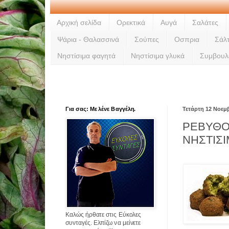
Αρχική σελίδα
Ορεκτικά
Αυγά
Σαλάτες
Ψάρια - Θαλασσινά
Σούπες
Οσπρια
Σάλ
Νηστίσιμα φαγητά
Νηστίσιμα γλυκά
Συμβουλ
Για σας: Με λένε Βαγγέλη.
Τετάρτη 12 Νοεμ
ΡΕΒΥΘ
ΝΗΣΤΙΣΙ
Καλώς ήρθατε στις Εύκολες
συνταγές. Ελπίζω να μείνετε