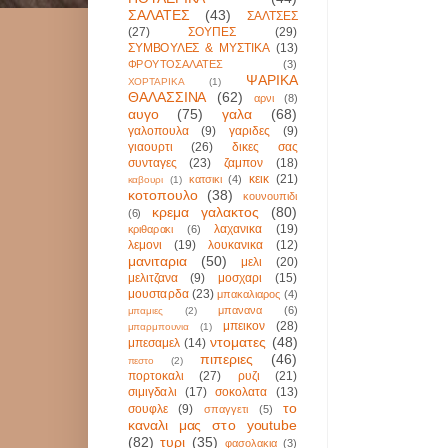
ΣΑΛΑΤΕΣ
(43)
ΣΑΛΤΣΕΣ
(27)
ΣΟΥΠΕΣ
(29)
ΣΥΜΒΟΥΛΕΣ & ΜΥΣΤΙΚΑ
(13)
ΦΡΟΥΤΟΣΑΛΑΤΕΣ
(3)
ΨΑΡΙΚΑ
ΧΟΡΤΑΡΙΚΑ
(1)
ΘΑΛΑΣΣΙΝΑ
(62)
αρνι
(8)
αυγο
(75)
γαλα
(68)
γαλοπουλα
(9)
γαριδες
(9)
γιαουρτι
(26)
δικες σας
συνταγες
(23)
ζαμπον
(18)
κεικ
(21)
κατσικι
(4)
καβουρι
(1)
κοτοπουλο
(38)
κουνουπιδι
κρεμα γαλακτος
(80)
(6)
λαχανικα
(19)
κριθαρακι
(6)
λεμονι
(19)
λουκανικα
(12)
μανιταρια
(50)
μελι
(20)
μελιτζανα
(9)
μοσχαρι
(15)
μουσταρδα
(23)
μπακαλιαρος
(4)
μπανανα
(6)
μπαμιες
(2)
μπεικον
(28)
μπαρμπουνια
(1)
ντοματες
(48)
μπεσαμελ
(14)
πιπεριες
(46)
πεστο
(2)
πορτοκαλι
(27)
ρυζι
(21)
σιμιγδαλι
(17)
σοκολατα
(13)
το
σουφλε
(9)
σπαγγετι
(5)
καναλι μας στο youtube
(82)
τυρι
(35)
φασολακια
(3)