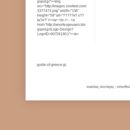
gspot.gr"><img
src="http://images.cooltext.com/
3377473.png" width="156"
height="59" alt="?????e? s??
ta?e?" /></a> <br /> - <a
href="http://omorfesgeuseis.blo
gspot.gr/Logo-Design?
LogoID=907261901"></a>
guide-of-greece.gr.
ευκολες συνταγες - omorfe