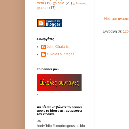
φετα
(19)
χοιρινο
(21)
χυλοπιτες
ψαρι
(17)
(1)
Νεότερη ανάρτ
Εγγραφή σε:
Σχό
Συνεργάτες
John Chalaris
eukoles suntages
Το banner μου
-
Αν θέλετε να βάλετε το banner
μου στο blog σας, αντιγράψτε
τον κώδικα.
<a
href="http://omorfesgeuseis.blo