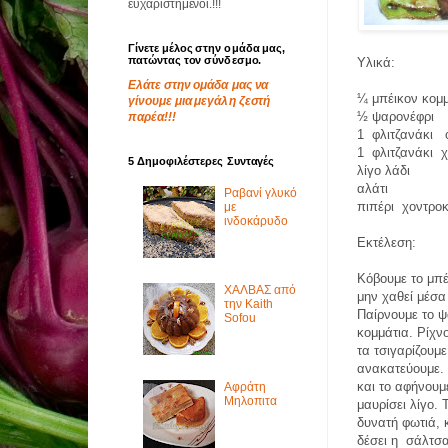
ευχαριστημένοι.!!!
Γίνετε μέλος στην ομάδα μας,
πατώντας τον σύνδεσμο.
Υλικά:
Ελάτε στην ομάδα μας να
¼ μπέικον κομ
γίνουμε μια μεγάλη ζεστή
½ ψαρονέφρι
παρέα!!!
1 φλιτζανάκι 
1 φλιτζανάκι χ
5 Δημοφιλέστερες Συνταγές
λίγο λάδι
αλάτι
Ραβανί γλυκό
πιπέρι χοντρο
με
ινδοκάρυδο
Εκτέλεση:
Κόβουμε το μπέ
ΧΑΛΒΑΣ από
μην χαθεί μέσα
την Kaith
Παίρνουμε το ψ
Sofou
κομμάτια. Ρίχνο
τα τσιγαρίζουμε
ανακατεύουμε. 
και το αφήνου
Αφράτη
Μηλοπιτα
μαυρίσει λίγο. 
δυνατή φωτιά, 
δέσει η σάλτσα,