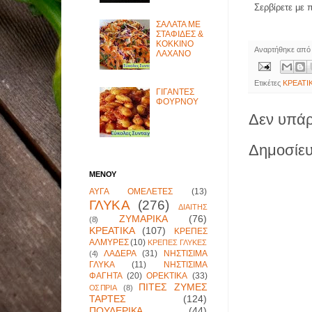
Σερβίρετε με π
ΣΑΛΑΤΑ ΜΕ
ΣΤΑΦΙΔΕΣ &
ΚΟΚΚΙΝΟ
Αναρτήθηκε απ
ΛΑΧΑΝΟ
Ετικέτες
ΚΡΕΑΤΙ
ΓΙΓΑΝΤΕΣ
ΦΟΥΡΝΟΥ
Δεν υπάρ
Δημοσίευ
ΜΕΝΟΥ
ΑΥΓΑ ΟΜΕΛΕΤΕΣ
(13)
ΓΛΥΚΑ
(276)
ΔΙΑΙΤΗΣ
ΖΥΜΑΡΙΚΑ
(76)
(8)
ΚΡΕΑΤΙΚΑ
(107)
ΚΡΕΠΕΣ
ΑΛΜΥΡΕΣ
(10)
ΚΡΕΠΕΣ ΓΛΥΚΕΣ
ΛΑΔΕΡΑ
(31)
ΝΗΣΤΙΣΙΜΑ
(4)
ΓΛΥΚΑ
(11)
ΝΗΣΤΙΣΙΜΑ
ΦΑΓΗΤΑ
(20)
ΟΡΕΚΤΙΚΑ
(33)
ΠΙΤΕΣ ΖΥΜΕΣ
ΟΣΠΡΙΑ
(8)
ΤΑΡΤΕΣ
(124)
ΠΟΥΛΕΡΙΚΑ
(44)