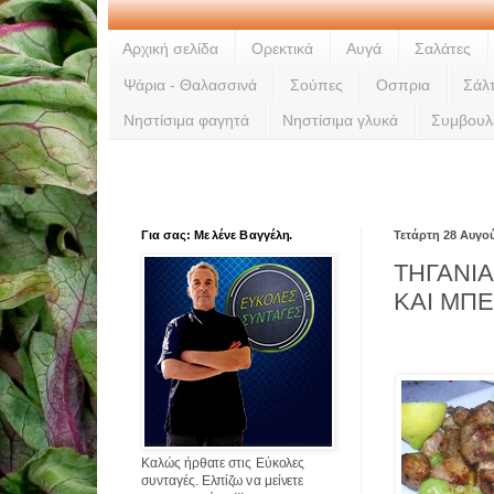
Αρχική σελίδα
Ορεκτικά
Αυγά
Σαλάτες
Ψάρια - Θαλασσινά
Σούπες
Οσπρια
Σάλ
Νηστίσιμα φαγητά
Νηστίσιμα γλυκά
Συμβουλ
Για σας: Με λένε Βαγγέλη.
Τετάρτη 28 Αυγο
ΤΗΓΑΝΙ
ΚΑΙ ΜΠ
Καλώς ήρθατε στις Εύκολες
συνταγές. Ελπίζω να μείνετε