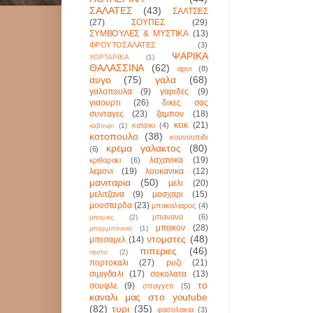
ΣΑΛΑΤΕΣ
(43)
ΣΑΛΤΣΕΣ
(27)
ΣΟΥΠΕΣ
(29)
ΣΥΜΒΟΥΛΕΣ & ΜΥΣΤΙΚΑ
(13)
ΦΡΟΥΤΟΣΑΛΑΤΕΣ
(3)
ΨΑΡΙΚΑ
ΧΟΡΤΑΡΙΚΑ
(1)
ΘΑΛΑΣΣΙΝΑ
(62)
αρνι
(8)
αυγο
(75)
γαλα
(68)
γαλοπουλα
(9)
γαριδες
(9)
γιαουρτι
(26)
δικες σας
συνταγες
(23)
ζαμπον
(18)
κεικ
(21)
κατσικι
(4)
καβουρι
(1)
κοτοπουλο
(38)
κουνουπιδι
κρεμα γαλακτος
(80)
(6)
λαχανικα
(19)
κριθαρακι
(6)
λεμονι
(19)
λουκανικα
(12)
μανιταρια
(50)
μελι
(20)
μελιτζανα
(9)
μοσχαρι
(15)
μουσταρδα
(23)
μπακαλιαρος
(4)
μπανανα
(6)
μπαμιες
(2)
μπεικον
(28)
μπαρμπουνια
(1)
ντοματες
(48)
μπεσαμελ
(14)
πιπεριες
(46)
πεστο
(2)
πορτοκαλι
(27)
ρυζι
(21)
σιμιγδαλι
(17)
σοκολατα
(13)
το
σουφλε
(9)
σπαγγετι
(5)
καναλι μας στο youtube
(82)
τυρι
(35)
φασολακια
(3)