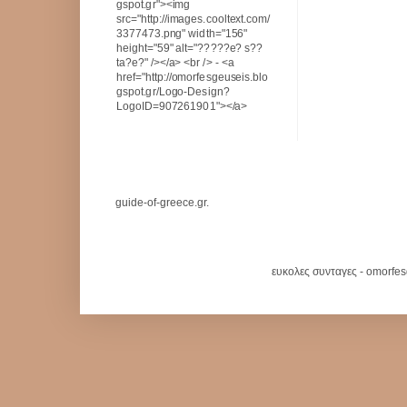
gspot.gr"><img
src="http://images.cooltext.com/
3377473.png" width="156"
height="59" alt="?????e? s??
ta?e?" /></a> <br /> - <a
href="http://omorfesgeuseis.blo
gspot.gr/Logo-Design?
LogoID=907261901"></a>
guide-of-greece.gr.
ευκολες συνταγες - omorfe