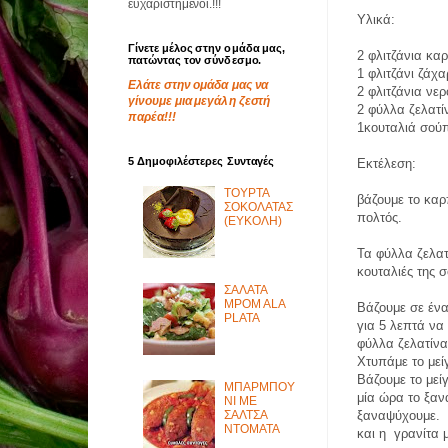
ευχαριστημένοι.!!!
Υλικά:
Γίνετε μέλος στην ομάδα μας,
2 φλιτζάνια κα
πατώντας τον σύνδεσμο.
1 φλιτζάνι ζάχ
Ελάτε στην ομάδα μας να
2 φλιτζάνια νερ
γίνουμε μια μεγάλη ζεστή
2 φύλλα ζελατί
παρέα!!!
1κουταλιά σούπ
5 Δημοφιλέστερες Συνταγές
Εκτέλεση:
ΤΟΥΡΤΑ
βάζουμε το καρ
ΣΟΚΟΛΑΤΑΣ
πολτός.
(ΕΥΚΟΛΗ)
Τα φύλλα ζελατ
κουταλιές της 
ΣΑΛΑΤΑ
MPOM ALA
Βάζουμε σε ένα
PLATA
για 5 λεπτά να
φύλλα ζελατίνα
Χτυπάμε το μεί
Βάζουμε το μεί
ΜΠΑΡΜΠΟΥ
μία ώρα το ξαν
ΝΙ ΜΕ
ΣΑΛΤΣΑ
ξαναψύχουμε.
ΝΤΟΜΑΤΑ
και η γρανίτα μ