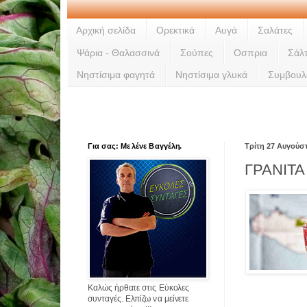
Αρχική σελίδα
Ορεκτικά
Αυγά
Σαλάτες
Ψάρια - Θαλασσινά
Σούπες
Οσπρια
Σάλ
Νηστίσιμα φαγητά
Νηστίσιμα γλυκά
Συμβουλ
Για σας: Με λένε Βαγγέλη.
Τρίτη 27 Αυγούσ
ΓΡΑΝΙΤΑ
Καλώς ήρθατε στις Εύκολες
συνταγές. Ελπίζω να μείνετε