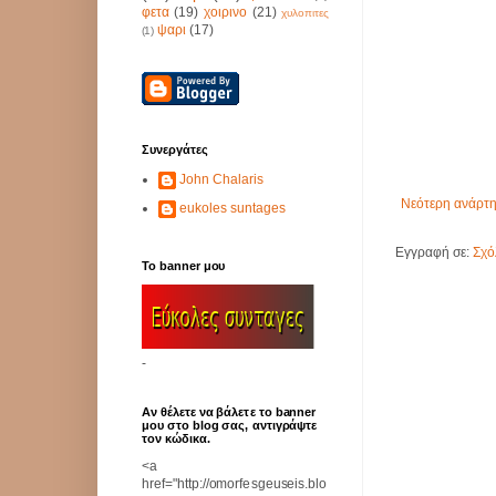
φετα
(19)
χοιρινο
(21)
χυλοπιτες
ψαρι
(17)
(1)
Συνεργάτες
John Chalaris
Νεότερη ανάρτ
eukoles suntages
Εγγραφή σε:
Σχό
Το banner μου
-
Αν θέλετε να βάλετε το banner
μου στο blog σας, αντιγράψτε
τον κώδικα.
<a
href="http://omorfesgeuseis.blo