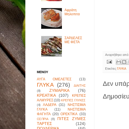
Αφράτη
Μηλοπιτα
ΣΑΡΔΕΛΕΣ
ΜΕ ΦΕΤΑ
Αναρτήθηκε απ
Ετικέτες
ΓΛΥΚΑ
ΜΕΝΟΥ
ΑΥΓΑ ΟΜΕΛΕΤΕΣ
(13)
Δεν υπάρ
ΓΛΥΚΑ
(276)
ΔΙΑΙΤΗΣ
ΖΥΜΑΡΙΚΑ
(76)
(8)
Δημοσίευ
ΚΡΕΑΤΙΚΑ
(107)
ΚΡΕΠΕΣ
ΑΛΜΥΡΕΣ
(10)
ΚΡΕΠΕΣ ΓΛΥΚΕΣ
ΛΑΔΕΡΑ
(31)
ΝΗΣΤΙΣΙΜΑ
(4)
ΓΛΥΚΑ
(11)
ΝΗΣΤΙΣΙΜΑ
ΦΑΓΗΤΑ
(20)
ΟΡΕΚΤΙΚΑ
(33)
ΠΙΤΕΣ ΖΥΜΕΣ
ΟΣΠΡΙΑ
(8)
ΤΑΡΤΕΣ
(124)
ΠΟΥΛΕΡΙΚΑ
(44)