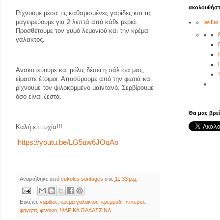
ακολουθήστ
Ρίχνουμε μέσα τις καθαρισμένες γαρίδες και τις
μαγειρεύουμε για 2 λεπτά από κάθε μεριά.
twitter
Προσθέτουμε τον χυμό λεμονιού και την κρέμα
γάλακτος.
Ανακατεύουμε και μόλις δέσει η σάλτσα μας,
είμαστε έτοιμοι. Αποσύρουμε από την φωτιά και
ρίχνουμε τον ψιλοκομμένο μαϊντανό. Σερβίρουμε
όσο είναι ζεστά.
Θα μας βρεί
Καλή επιτυχία!!!
https://youtu.be/LG5uw6JOqAo
Αναρτήθηκε από
eukoles suntages
στις
11:33 μ.μ.
Ετικέτες
γαριδες
,
κρεμα γαλακτος
,
κρεμμυδι
,
πιπεριες
,
φαγητα
,
φινοκιο
,
ΨΑΡΙΚΑ ΘΑΛΑΣΣΙΝΑ