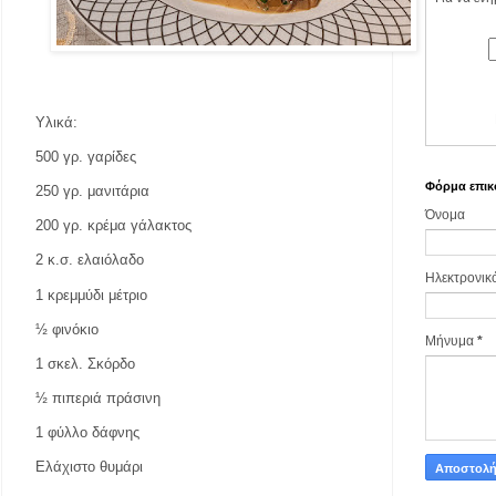
Υλικά:
500 γρ. γαρίδες
Φόρμα επικ
250 γρ. μανιτάρια
Όνομα
200 γρ. κρέμα γάλακτος
2 κ.σ. ελαιόλαδο
Ηλεκτρονικ
1 κρεμμύδι μέτριο
½ φινόκιο
Μήνυμα
*
1 σκελ. Σκόρδο
½ πιπεριά πράσινη
1 φύλλο δάφνης
Ελάχιστο θυμάρι