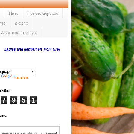
Πίτες
Κρέπες αλμυρές
τες
Διαίτης
Δικές σας συνταγές
es and gentlemen, from Greece and abroad, thank you for visiting us every day
y
Translate
ελίδας
7
9
5
1
τητα
ημερώνεστε για τα Νέα μας στο email