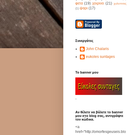
φετα
(19)
χοιρινο
(21)
χυλοπιτες
ψαρι
(17)
(1)
Συνεργάτες
John Chalaris
eukoles suntages
Το banner μου
-
Αν θέλετε να βάλετε το banner
μου στο blog σας, αντιγράψτε
τον κώδικα.
<a
href="http://omorfesgeuseis.blo