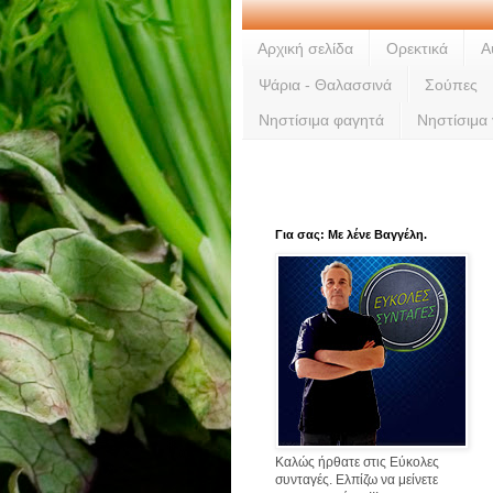
Αρχική σελίδα
Ορεκτικά
Α
Ψάρια - Θαλασσινά
Σούπες
Νηστίσιμα φαγητά
Νηστίσιμα
Για σας: Με λένε Βαγγέλη.
Καλώς ήρθατε στις Εύκολες
συνταγές. Ελπίζω να μείνετε