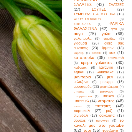
ΣΑΛΑΤΕΣ
(43)
ΣΑΛΤΣΕΣ
(27)
ΣΟΥΠΕΣ
(29)
ΣΥΜΒΟΥΛΕΣ & ΜΥΣΤΙΚΑ
(13)
ΦΡΟΥΤΟΣΑΛΑΤΕΣ
(3)
ΨΑΡΙΚΑ
ΧΟΡΤΑΡΙΚΑ
(1)
ΘΑΛΑΣΣΙΝΑ
(62)
αρνι
(8)
αυγο
(75)
γαλα
(68)
γαλοπουλα
(9)
γαριδες
(9)
γιαουρτι
(26)
δικες σας
συνταγες
(23)
ζαμπον
(18)
κεικ
(21)
κατσικι
(4)
καβουρι
(1)
κοτοπουλο
(38)
κουνουπιδι
κρεμα γαλακτος
(80)
(6)
λαχανικα
(19)
κριθαρακι
(6)
λεμονι
(19)
λουκανικα
(12)
μανιταρια
(50)
μελι
(20)
μελιτζανα
(9)
μοσχαρι
(15)
μουσταρδα
(23)
μπακαλιαρος
(4)
μπανανα
(6)
μπαμιες
(2)
μπεικον
(28)
μπαρμπουνια
(1)
ντοματες
(48)
μπεσαμελ
(14)
πιπεριες
(46)
πεστο
(2)
πορτοκαλι
(27)
ρυζι
(21)
σιμιγδαλι
(17)
σοκολατα
(13)
το
σουφλε
(9)
σπαγγετι
(5)
καναλι μας στο youtube
(82)
τυρι
(35)
φασολακια
(3)