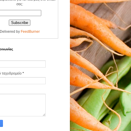
σας:
Delivered by
FeedBurner
οινωνίας
ό ταχυδρομείο
*