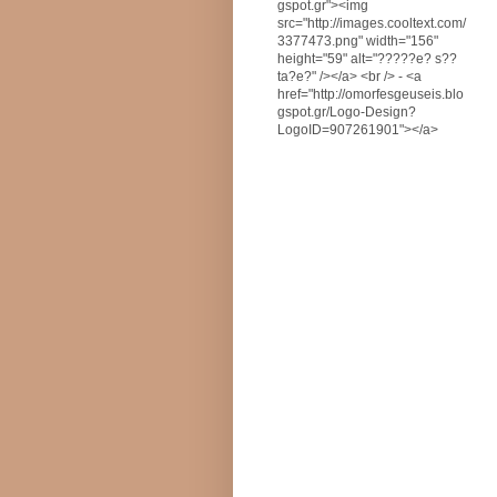
gspot.gr"><img
src="http://images.cooltext.com/
3377473.png" width="156"
height="59" alt="?????e? s??
ta?e?" /></a> <br /> - <a
href="http://omorfesgeuseis.blo
gspot.gr/Logo-Design?
LogoID=907261901"></a>