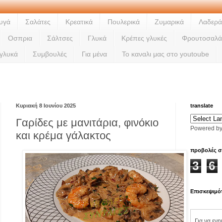
υγά
Σαλάτες
Κρεατικά
Πουλερικά
Ζυμαρικά
Λαδερά
Οσπρια
Σάλτσες
Γλυκά
Κρέπες γλυκές
Φρουτοσαλά
 γλυκά
Συμβουλές
Για μένα
Το καναλι μας στο youtoube
Ladi
Κυριακή 8 Ιουνίου 2025
translate
Γαρίδες με μανιτάρια, φινόκιο
Powered b
και κρέμα γάλακτος
προβολές σ
3
6
Επισκεψιμό
Για να εν