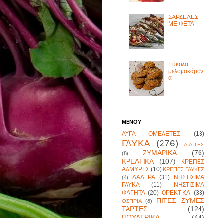
ΣΑΡΔΕΛΕΣ
ΜΕ ΦΕΤΑ
Εύκολα
μελομακάρον
α
ΜΕΝΟΥ
ΑΥΓΑ ΟΜΕΛΕΤΕΣ
(13)
ΓΛΥΚΑ
(276)
ΔΙΑΙΤΗΣ
ΖΥΜΑΡΙΚΑ
(76)
(8)
ΚΡΕΑΤΙΚΑ
(107)
ΚΡΕΠΕΣ
ΑΛΜΥΡΕΣ
(10)
ΚΡΕΠΕΣ ΓΛΥΚΕΣ
ΛΑΔΕΡΑ
(31)
ΝΗΣΤΙΣΙΜΑ
(4)
ΓΛΥΚΑ
(11)
ΝΗΣΤΙΣΙΜΑ
ΦΑΓΗΤΑ
(20)
ΟΡΕΚΤΙΚΑ
(33)
ΠΙΤΕΣ ΖΥΜΕΣ
ΟΣΠΡΙΑ
(8)
ΤΑΡΤΕΣ
(124)
ΠΟΥΛΕΡΙΚΑ
(44)