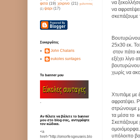
να ξεκολλήσο
φετα
(19)
χοιρινο
(21)
χυλοπιτες
ψαρι
(17)
να αφρατέψει
(1)
σκεπάζουμε τ
Βουτυρώνουμ
Συνεργάτες
25x30 εκ. Το
John Chalaris
στον πάτο κ
εξέχει λίγο 
eukoles suntages
βουτυρώνουμ
χωρίς να ακ
Το banner μου
Χτυπάμε με 
αφρατέψει. Ρ
-
στρώνουμε μ
τα μέσα το
κ
Αν θέλετε να βάλετε το banner
μου στο blog σας, αντιγράψτε
Σκεπάζουμε 
τον κώδικα.
ομοιόμορφα.
<a
υπόλοιπο βο
href="http://omorfesgeuseis.blo