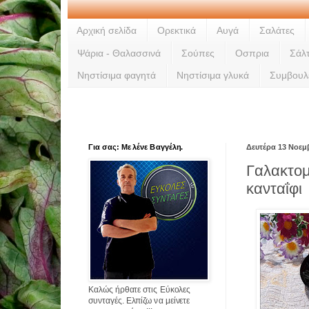
Αρχική σελίδα
Ορεκτικά
Αυγά
Σαλάτες
Ψάρια - Θαλασσινά
Σούπες
Οσπρια
Σάλ
Νηστίσιμα φαγητά
Νηστίσιμα γλυκά
Συμβουλ
Για σας: Με λένε Βαγγέλη.
Δευτέρα 13 Νοεμ
Γαλακτο
κανταΐφι
Καλώς ήρθατε στις Εύκολες
συνταγές. Ελπίζω να μείνετε