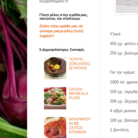
ευχαριστημένοι.!!!
Γίνετε μέλος στην ομάδα μας,
πατώντας τον σύνδεσμο.
Ελάτε στην ομάδα μας να
γίνουμε μια μεγάλη ζεστή
Υλικά
:
παρέα!!!
450 γρ. φύλλο 
5 Δημοφιλέστερες Συνταγές
250 γρ. βούτυ
ΤΟΥΡΤΑ
ΣΟΚΟΛΑΤΑΣ
(ΕΥΚΟΛΗ)
Για την κρέμα:
1000
ml
. φρέσ
ΣΑΛΑΤΑ
100 γρ. σιμιγδά
MPOM ALA
PLATA
200 γρ. ζάχαρη
4 αβγά μεσαία
ΜΠΑΡΜΠΟΥ
100 γρ. βούτυρ
ΝΙ ΜΕ
ΣΑΛΤΣΑ
1 βανιλίνη
ΝΤΟΜΑΤΑ