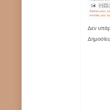
Ετικέτες
αυγο
,
γ
κανταϊφι
,
μελι
,
σι
Δεν υπάρ
Δημοσίευ