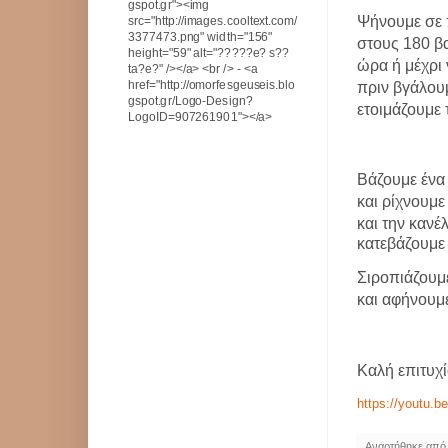
gspot.gr"><img
Ψήνουμε σε
src="http://images.cooltext.com/
3377473.png" width="156"
στους 180 βα
height="59" alt="?????e? s??
ώρα ή μέχρι 
ta?e?" /></a> <br /> - <a
href="http://omorfesgeuseis.blo
πριν βγάλου
gspot.gr/Logo-Design?
ετοιμάζουμε 
LogoID=907261901"></a>
Βάζουμε ένα
και ρίχνουμε 
και την κανέ
κατεβάζουμε
Σιροπιάζουμ
και αφήνουμε
Καλή επιτυχία
https://youtu.
Αναρτήθηκε απ