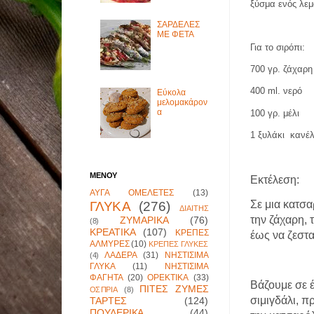
ξύσμα ενός λεμ
ΣΑΡΔΕΛΕΣ
ΜΕ ΦΕΤΑ
Για το σιρόπι
:
700 γρ. ζάχαρη
400 ml. νερό
Εύκολα
μελομακάρον
α
100 γρ. μέλι
1 ξυλάκι
κανέ
ΜΕΝΟΥ
Εκτέλεση
:
ΑΥΓΑ ΟΜΕΛΕΤΕΣ
(13)
Σε μια κατσ
ΓΛΥΚΑ
(276)
ΔΙΑΙΤΗΣ
την ζάχαρη, 
ΖΥΜΑΡΙΚΑ
(76)
(8)
ΚΡΕΑΤΙΚΑ
(107)
ΚΡΕΠΕΣ
έως να ζεστα
ΑΛΜΥΡΕΣ
(10)
ΚΡΕΠΕΣ ΓΛΥΚΕΣ
ΛΑΔΕΡΑ
(31)
ΝΗΣΤΙΣΙΜΑ
(4)
ΓΛΥΚΑ
(11)
ΝΗΣΤΙΣΙΜΑ
ΦΑΓΗΤΑ
(20)
ΟΡΕΚΤΙΚΑ
(33)
Βάζουμε σε έ
ΠΙΤΕΣ ΖΥΜΕΣ
ΟΣΠΡΙΑ
(8)
σιμιγδάλι, 
ΤΑΡΤΕΣ
(124)
ΠΟΥΛΕΡΙΚΑ
(44)