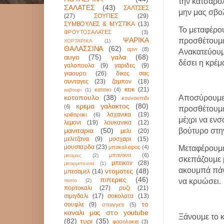
την κατσαρό
ΣΑΛΑΤΕΣ
(43)
ΣΑΛΤΣΕΣ
μην μας σβο
(27)
ΣΟΥΠΕΣ
(29)
ΣΥΜΒΟΥΛΕΣ & ΜΥΣΤΙΚΑ
(13)
Το μεταφέρο
ΦΡΟΥΤΟΣΑΛΑΤΕΣ
(3)
ΨΑΡΙΚΑ
προσθέτουμε
ΧΟΡΤΑΡΙΚΑ
(1)
ΘΑΛΑΣΣΙΝΑ
(62)
αρνι
(8)
Ανακατεύουμ
αυγο
(75)
γαλα
(68)
δέσει η κρέμ
γαλοπουλα
(9)
γαριδες
(9)
γιαουρτι
(26)
δικες σας
συνταγες
(23)
ζαμπον
(18)
κεικ
(21)
κατσικι
(4)
καβουρι
(1)
κοτοπουλο
(38)
Αποσύρουμε 
κουνουπιδι
κρεμα γαλακτος
(80)
(6)
προσθέτουμε
λαχανικα
(19)
κριθαρακι
(6)
μέχρι να ενσ
λεμονι
(19)
λουκανικα
(12)
μανιταρια
(50)
βούτυρο στη
μελι
(20)
μελιτζανα
(9)
μοσχαρι
(15)
μουσταρδα
(23)
μπακαλιαρος
(4)
Μεταφέρουμε
μπανανα
(6)
μπαμιες
(2)
σκεπάζουμε 
μπεικον
(28)
μπαρμπουνια
(1)
ακουμπά πάν
ντοματες
(48)
μπεσαμελ
(14)
πιπεριες
(46)
να κρυώσει.
πεστο
(2)
πορτοκαλι
(27)
ρυζι
(21)
σιμιγδαλι
(17)
σοκολατα
(13)
το
σουφλε
(9)
σπαγγετι
(5)
καναλι μας στο youtube
Ξάνουμε το κ
(82)
τυρι
(35)
φασολακια
(3)