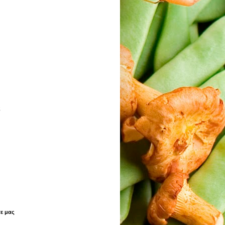
ς
ε μας