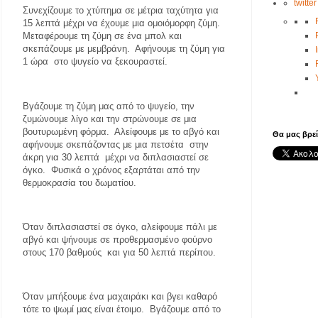
twitter
Συνεχίζουμε το χτύπημα σε μέτρια ταχύτητα για
15 λεπτά μέχρι να έχουμε μια ομοιόμορφη ζύμη.
Μεταφέρουμε τη ζύμη σε ένα μπολ και
σκεπάζουμε με μεμβράνη.
Αφήνουμε τη ζύμη για
1 ώρα
στο ψυγείο να ξεκουραστεί.
Βγάζουμε τη ζύμη μας από το ψυγείο, την
ζυμώνουμε λίγο και την στρώνουμε σε μια
βουτυρωμένη φόρμα.
Αλείφουμε με το αβγό και
Θα μας βρεί
αφήνουμε σκεπάζοντας με μια πετσέτα
στην
άκρη για 30 λεπτά
μέχρι να διπλασιαστεί σε
όγκο.
Φυσικά ο χρόνος εξαρτάται από την
θερμοκρασία του δωματίου.
Όταν διπλασιαστεί σε όγκο, αλείφουμε πάλι με
αβγό και ψήνουμε σε προθερμασμένο φούρνο
στους 170 βαθμούς
και για 50 λεπτά περίπου.
Όταν μπήξουμε ένα μαχαιράκι και βγει καθαρό
τότε το ψωμί μας είναι έτοιμο.
Βγάζουμε από το