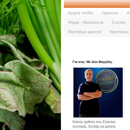
Αρχική σελίδα
Ορεκτικά
Α
Ψάρια - Θαλασσινά
Σούπες
Νηστίσιμα φαγητά
Νηστίσιμα
Για σας: Με λένε Βαγγέλη.
Καλώς ήρθατε στις Εύκολες
συνταγές. Ελπίζω να μείνετε