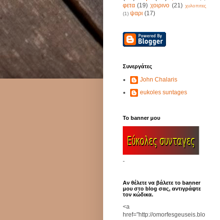
φετα
(19)
χοιρινο
(21)
χυλοπιτες
ψαρι
(17)
(1)
Συνεργάτες
John Chalaris
eukoles suntages
Το banner μου
-
Αν θέλετε να βάλετε το banner
μου στο blog σας, αντιγράψτε
τον κώδικα.
<a
href="http://omorfesgeuseis.blo