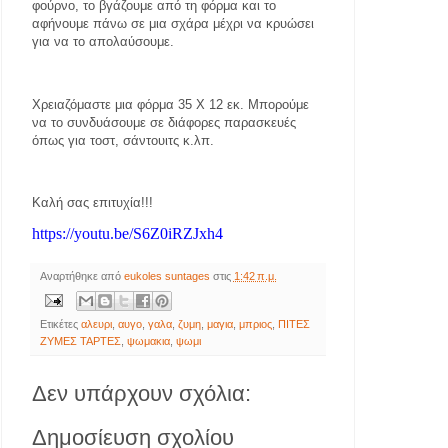
φούρνο, το βγάζουμε από τη φόρμα και το
αφήνουμε πάνω σε μια σχάρα μέχρι να κρυώσει
για να το απολαύσουμε.
Χρειαζόμαστε μια φόρμα 35 Χ 12 εκ. Μπορούμε
να το συνδυάσουμε σε διάφορες παρασκευές
όπως για τοστ, σάντουιτς κ.λπ.
Καλή σας επιτυχία!!!
https://youtu.be/S6Z0iRZJxh4
Αναρτήθηκε από
eukoles suntages
στις
1:42 π.μ.
Ετικέτες
αλευρι
,
αυγο
,
γαλα
,
ζυμη
,
μαγια
,
μπριος
,
ΠΙΤΕΣ
ΖΥΜΕΣ ΤΑΡΤΕΣ
,
ψωμακια
,
ψωμι
Δεν υπάρχουν σχόλια:
Δημοσίευση σχολίου