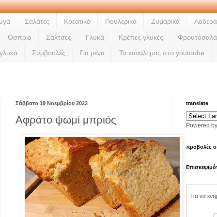
υγά
Σαλάτες
Κρεατικά
Πουλερικά
Ζυμαρικά
Λαδερά
Οσπρια
Σάλτσες
Γλυκά
Κρέπες γλυκές
Φρουτοσαλά
 γλυκά
Συμβουλές
Για μένα
Το καναλι μας στο youtoube
Ladi
Σάββατο 19 Νοεμβρίου 2022
translate
Αφράτο ψωμί μπριός
Powered b
προβολές σ
Επισκεψιμό
Για να εν