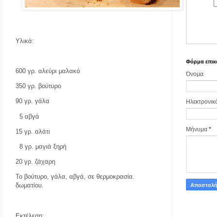
Υλικά:
Φόρμα επικ
600 γρ. αλεύρι μαλακό
Όνομα
350 γρ. βούτυρο
90 γρ. γάλα
Ηλεκτρονικ
5 αβγά
Μήνυμα
*
15 γρ. αλάτι
8 γρ. μαγιά ξηρή
20 γρ. ζάχαρη
Το βούτυρο, γάλα, αβγά, σε θερμοκρασία.
δωματίου.
Εκτέλεση: