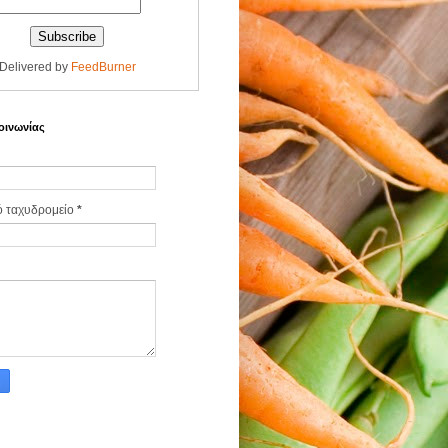
Delivered by
FeedBurner
οινωνίας
ό ταχυδρομείο
*