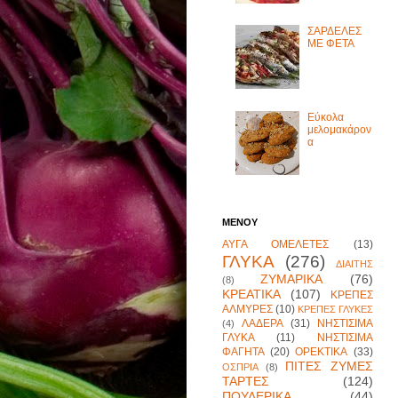
ΣΑΡΔΕΛΕΣ
ΜΕ ΦΕΤΑ
Εύκολα
μελομακάρον
α
ΜΕΝΟΥ
ΑΥΓΑ ΟΜΕΛΕΤΕΣ
(13)
ΓΛΥΚΑ
(276)
ΔΙΑΙΤΗΣ
ΖΥΜΑΡΙΚΑ
(76)
(8)
ΚΡΕΑΤΙΚΑ
(107)
ΚΡΕΠΕΣ
ΑΛΜΥΡΕΣ
(10)
ΚΡΕΠΕΣ ΓΛΥΚΕΣ
ΛΑΔΕΡΑ
(31)
ΝΗΣΤΙΣΙΜΑ
(4)
ΓΛΥΚΑ
(11)
ΝΗΣΤΙΣΙΜΑ
ΦΑΓΗΤΑ
(20)
ΟΡΕΚΤΙΚΑ
(33)
ΠΙΤΕΣ ΖΥΜΕΣ
ΟΣΠΡΙΑ
(8)
ΤΑΡΤΕΣ
(124)
ΠΟΥΛΕΡΙΚΑ
(44)