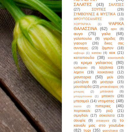
ΣΑΛΑΤΕΣ
(43)
ΣΑΛΤΣΕΣ
(27)
ΣΟΥΠΕΣ
(29)
ΣΥΜΒΟΥΛΕΣ & ΜΥΣΤΙΚΑ
(13)
ΦΡΟΥΤΟΣΑΛΑΤΕΣ
(3)
ΨΑΡΙΚΑ
ΧΟΡΤΑΡΙΚΑ
(1)
ΘΑΛΑΣΣΙΝΑ
(62)
αρνι
(8)
αυγο
(75)
γαλα
(68)
γαλοπουλα
(9)
γαριδες
(9)
γιαουρτι
(26)
δικες σας
συνταγες
(23)
ζαμπον
(18)
κεικ
(21)
κατσικι
(4)
καβουρι
(1)
κοτοπουλο
(38)
κουνουπιδι
κρεμα γαλακτος
(80)
(6)
λαχανικα
(19)
κριθαρακι
(6)
λεμονι
(19)
λουκανικα
(12)
μανιταρια
(50)
μελι
(20)
μελιτζανα
(9)
μοσχαρι
(15)
μουσταρδα
(23)
μπακαλιαρος
(4)
μπανανα
(6)
μπαμιες
(2)
μπεικον
(28)
μπαρμπουνια
(1)
ντοματες
(48)
μπεσαμελ
(14)
πιπεριες
(46)
πεστο
(2)
πορτοκαλι
(27)
ρυζι
(21)
σιμιγδαλι
(17)
σοκολατα
(13)
το
σουφλε
(9)
σπαγγετι
(5)
καναλι μας στο youtube
(82)
τυρι
(35)
φασολακια
(3)