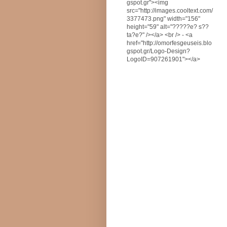
gspot.gr"><img
src="http://images.cooltext.com/
3377473.png" width="156"
height="59" alt="?????e? s??
ta?e?" /></a> <br /> - <a
href="http://omorfesgeuseis.blo
gspot.gr/Logo-Design?
LogoID=907261901"></a>