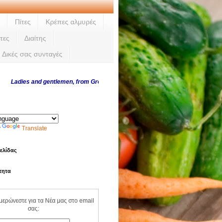
Πίτες
Κρέπες αλμυρές
τες
Διαίτης
Δικές σας συνταγές
es and gentlemen, from Greece and abroad, thank you for visiting us every day
y
Translate
ελίδας
τητα
ημερώνεστε για τα Νέα μας στο email
σας: