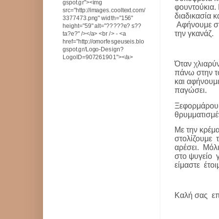
gspot.gr"><img
φουντούκια.
src="http://images.cooltext.com/
διαδικασία κ
3377473.png" width="156"
Αφήνουμε στ
height="59" alt="?????e? s??
την γκανάζ.
ta?e?" /></a> <br /> - <a
href="http://omorfesgeuseis.blo
gspot.gr/Logo-Design?
LogoID=907261901"></a>
Όταν χλιαρύ
πάνω στην τ
και αφήνουμε
παγώσει.
Ξεφορμάρο
θρυμματισμέ
Με την κρέμ
στολίζουμε
αρέσει.
Μόλι
στο ψυγείο
είμαστε
έτοι
Καλή σας
επ