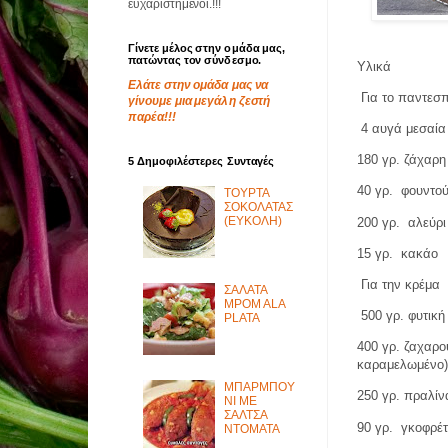
ευχαριστημένοι.!!!
Γίνετε μέλος στην ομάδα μας,
πατώντας τον σύνδεσμο.
Υλικά
Ελάτε στην ομάδα μας να
Για το παντεσ
γίνουμε μια μεγάλη ζεστή
παρέα!!!
4 αυγά μεσαία
180 γρ. ζάχαρη
5 Δημοφιλέστερες Συνταγές
40 γρ.
φουντού
ΤΟΥΡΤΑ
ΣΟΚΟΛΑΤΑΣ
(ΕΥΚΟΛΗ)
200 γρ.
αλεύρ
15 γρ.
κακάο
Για την κρέμα
ΣΑΛΑΤΑ
MPOM ALA
500 γρ. φυτική
PLATA
400 γρ. ζαχαρο
καραμελωμένο
ΜΠΑΡΜΠΟΥ
250 γρ. πραλίν
ΝΙ ΜΕ
ΣΑΛΤΣΑ
90 γρ.
γκοφρέ
ΝΤΟΜΑΤΑ