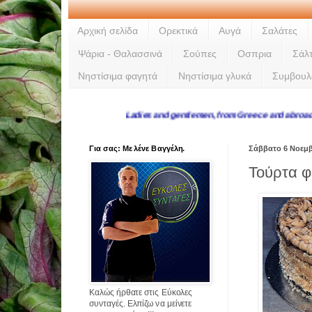
Αρχική σελίδα
Ορεκτικά
Αυγά
Σαλάτες
Ψάρια - Θαλασσινά
Σούπες
Οσπρια
Σάλ
Νηστίσιμα φαγητά
Νηστίσιμα γλυκά
Συμβουλ
Ladies and gentlemen, from Greece and abroad, thank
Για σας: Με λένε Βαγγέλη.
Σάββατο 6 Νοεμβ
Τούρτα 
Καλώς ήρθατε στις Εύκολες
συνταγές. Ελπίζω να μείνετε