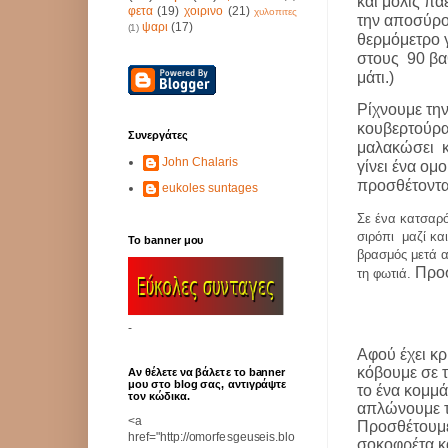
και μόλις πά
φετα
(19)
χοιρινο
(21)
χυλοπιτες
την αποσύρο
ψαρι
(17)
(1)
θερμόμετρο γ
στους
90 β
μάτι.)
Ρίχνουμε την
κουβερτούρα
Συνεργάτες
μαλακώσει
John Chalaris
γίνει ένα ομ
προσθέτοντα
eukoles suntages
Σε ένα κατσαρό
σιρόπι
μαζί κα
Το banner μου
βρασμός μετά 
Προσ
τη φωτιά.
-
Αφού έχει κ
κόβουμε σε τ
Αν θέλετε να βάλετε το banner
μου στο blog σας, αντιγράψτε
το ένα κομμά
τον κώδικα.
απλώνουμε τ
<a
Προσθέτουμε
href="http://omorfesgeuseis.blo
σοκοφρέτα κ