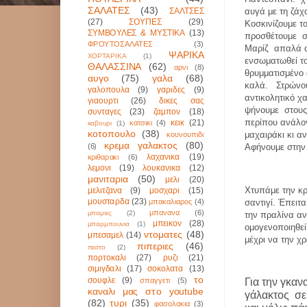
ΣΑΛΑΤΕΣ
(43)
ΣΑΛΤΣΕΣ
αυγά με τη ζά
(27)
ΣΟΥΠΕΣ
(29)
Κοσκινίζουμε το
ΣΥΜΒΟΥΛΕΣ & ΜΥΣΤΙΚΑ
(13)
προσθέτουμε
ΦΡΟΥΤΟΣΑΛΑΤΕΣ
(3)
Μαρίζ
απαλά α
ΨΑΡΙΚΑ
ΧΟΡΤΑΡΙΚΑ
(1)
ενσωματωθεί το
ΘΑΛΑΣΣΙΝΑ
(62)
αρνι
(8)
θρυμματισμένο 
αυγο
(75)
γαλα
(68)
καλά.
Στρώνο
γαλοπουλα
(9)
γαριδες
(9)
αντικολητικό χα
γιαουρτι
(26)
δικες σας
ψήνουμε
στους
συνταγες
(23)
ζαμπον
(18)
περίπου ανάλο
κεικ
(21)
κατσικι
(4)
καβουρι
(1)
κοτοπουλο
(38)
μαχαιράκι κι αν
κουνουπιδι
κρεμα γαλακτος
(80)
(6)
Αφήνουμε στην
λαχανικα
(19)
κριθαρακι
(6)
λεμονι
(19)
λουκανικα
(12)
μανιταρια
(50)
μελι
(20)
Χτυπάμε την κρ
μελιτζανα
(9)
μοσχαρι
(15)
μουσταρδα
(23)
μπακαλιαρος
(4)
σαντιγί. Έπειτ
μπανανα
(6)
μπαμιες
(2)
την πραλίνα αν
μπεικον
(28)
μπαρμπουνια
(1)
ομογενοποιηθεί
ντοματες
(48)
μπεσαμελ
(14)
μέχρι να την χ
πιπεριες
(46)
πεστο
(2)
πορτοκαλι
(27)
ρυζι
(21)
σιμιγδαλι
(17)
σοκολατα
(13)
το
σουφλε
(9)
σπαγγετι
(5)
Για την γκαν
καναλι μας στο youtube
γάλακτος
σε
(82)
τυρι
(35)
φασολακια
(3)