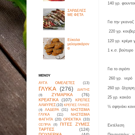
140 γρ. φουντο
ΣΑΡΔΕΛΕΣ
ΜΕ ΦΕΤΑ
Για την γκαναζ
220 γρ. κουβε
Εύκολα
120 γρ. κρέμα 
μελομακάρον
α
1 κ.σ. βούτυρο
Για το σιρόπι
ΜΕΝΟΥ
260 γρ.
νερό
ΑΥΓΑ ΟΜΕΛΕΤΕΣ
(13)
260 γρ. ζάχαρη
ΓΛΥΚΑ
(276)
ΔΙΑΙΤΗΣ
ΖΥΜΑΡΙΚΑ
(76)
(8)
25 γρ. κακάο
ΚΡΕΑΤΙΚΑ
(107)
ΚΡΕΠΕΣ
ΑΛΜΥΡΕΣ
(10)
ΚΡΕΠΕΣ ΓΛΥΚΕΣ
½ σφηνάκι κον
ΛΑΔΕΡΑ
(31)
ΝΗΣΤΙΣΙΜΑ
(4)
ΓΛΥΚΑ
(11)
ΝΗΣΤΙΣΙΜΑ
ΦΑΓΗΤΑ
(20)
ΟΡΕΚΤΙΚΑ
(33)
ΠΙΤΕΣ ΖΥΜΕΣ
ΟΣΠΡΙΑ
(8)
Εκτέλεση
ΤΑΡΤΕΣ
(124)
ΠΟΥΛΕΡΙΚΑ
(44)
Παντεσπάνι:
χ