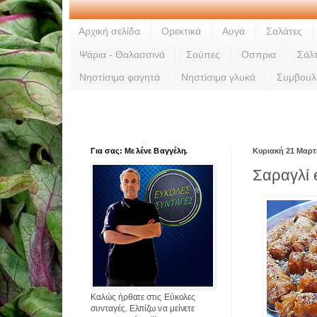
Αρχική σελίδα
Ορεκτικά
Αυγά
Σαλάτες
Ψάρια - Θαλασσινά
Σούπες
Οσπρια
Σάλ
Νηστίσιμα φαγητά
Νηστίσιμα γλυκά
Συμβουλ
Για σας: Με λένε Βαγγέλη.
Κυριακή 21 Μαρτ
Σαραγλί 
Καλώς ήρθατε στις Εύκολες
συνταγές. Ελπίζω να μείνετε