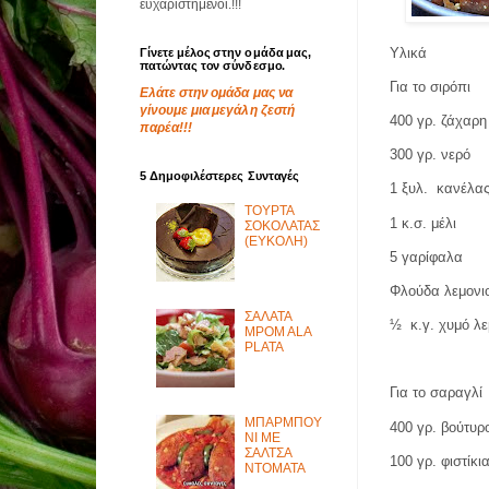
ευχαριστημένοι.!!!
Υλικά
Γίνετε μέλος στην ομάδα μας,
πατώντας τον σύνδεσμο.
Για το σιρόπι
Ελάτε στην ομάδα μας να
γίνουμε μια μεγάλη ζεστή
400 γρ. ζάχαρη
παρέα!!!
300 γρ. νερό
5 Δημοφιλέστερες Συνταγές
1 ξυλ.
κανέλα
ΤΟΥΡΤΑ
1 κ.σ. μέλι
ΣΟΚΟΛΑΤΑΣ
(ΕΥΚΟΛΗ)
5 γαρίφαλα
Φλούδα λεμονι
ΣΑΛΑΤΑ
½
κ.γ. χυμό λ
MPOM ALA
PLATA
Για το σαραγλί
ΜΠΑΡΜΠΟΥ
400 γρ. βούτυρ
ΝΙ ΜΕ
ΣΑΛΤΣΑ
100 γρ. φιστίκι
ΝΤΟΜΑΤΑ