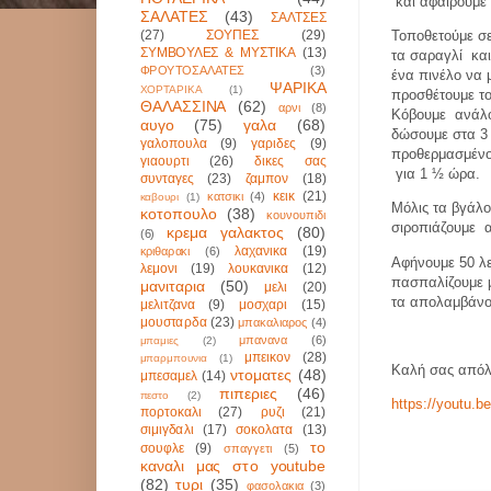
και αφαιρούμε 
ΣΑΛΑΤΕΣ
(43)
ΣΑΛΤΣΕΣ
(27)
ΣΟΥΠΕΣ
(29)
Τοποθετούμε σ
ΣΥΜΒΟΥΛΕΣ & ΜΥΣΤΙΚΑ
(13)
τα σαραγλί
κα
ΦΡΟΥΤΟΣΑΛΑΤΕΣ
(3)
ένα πινέλο να 
ΨΑΡΙΚΑ
ΧΟΡΤΑΡΙΚΑ
(1)
προσθέτουμε το
ΘΑΛΑΣΣΙΝΑ
(62)
αρνι
(8)
Κόβουμε
ανάλο
αυγο
(75)
γαλα
(68)
δώσουμε στα 3 
γαλοπουλα
(9)
γαριδες
(9)
προθερμασμέν
γιαουρτι
(26)
δικες σας
για 1 ½ ώρα.
συνταγες
(23)
ζαμπον
(18)
κεικ
(21)
κατσικι
(4)
καβουρι
(1)
Μόλις τα βγάλο
κοτοπουλο
(38)
κουνουπιδι
σιροπιάζουμε
κρεμα γαλακτος
(80)
(6)
λαχανικα
(19)
κριθαρακι
(6)
Αφήνουμε 50 λε
λεμονι
(19)
λουκανικα
(12)
πασπαλίζουμε με
μανιταρια
(50)
μελι
(20)
τα απολαμβάνο
μελιτζανα
(9)
μοσχαρι
(15)
μουσταρδα
(23)
μπακαλιαρος
(4)
μπανανα
(6)
μπαμιες
(2)
μπεικον
(28)
μπαρμπουνια
(1)
Καλή σας απόλ
ντοματες
(48)
μπεσαμελ
(14)
πιπεριες
(46)
πεστο
(2)
https://youtu.
πορτοκαλι
(27)
ρυζι
(21)
σιμιγδαλι
(17)
σοκολατα
(13)
το
σουφλε
(9)
σπαγγετι
(5)
καναλι μας στο youtube
(82)
τυρι
(35)
φασολακια
(3)