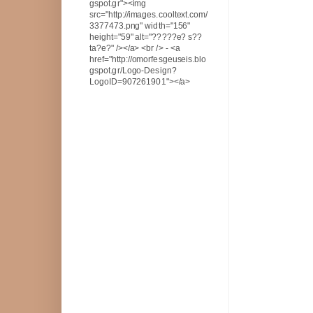
gspot.gr"><img
src="http://images.cooltext.com/
3377473.png" width="156"
height="59" alt="?????e? s??
ta?e?" /></a> <br /> - <a
href="http://omorfesgeuseis.blo
gspot.gr/Logo-Design?
LogoID=907261901"></a>