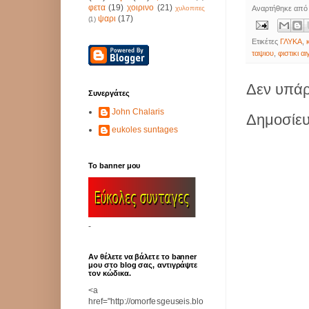
φετα
(19)
χοιρινο
(21)
χυλοπιτες
Αναρτήθηκε απ
ψαρι
(17)
(1)
Ετικέτες
ΓΛΥΚΑ
,
ταψιου
,
φιστικι αι
Δεν υπάρ
Συνεργάτες
John Chalaris
Δημοσίευ
eukoles suntages
Το banner μου
-
Αν θέλετε να βάλετε το banner
μου στο blog σας, αντιγράψτε
τον κώδικα.
<a
href="http://omorfesgeuseis.blo