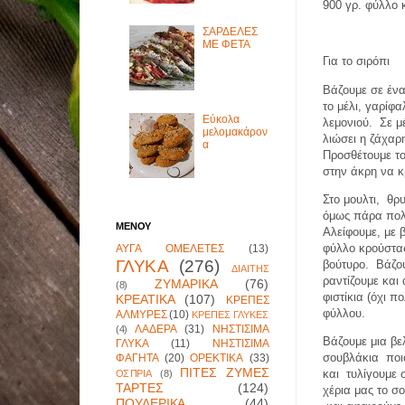
900 γρ. φύλλο 
ΣΑΡΔΕΛΕΣ
ΜΕ ΦΕΤΑ
Για το σιρόπι
Βάζουμε σε ένα
το μέλι, γαρίφ
Εύκολα
λεμονιού.
Σε μ
μελομακάρον
λιώσει η ζάχαρ
α
Προσθέτουμε το
στην άκρη να κ
Στο μουλτι,
θρ
όμως πάρα πολ
ΜΕΝΟΥ
Αλείφουμε, με 
φύλλο κρούστας
ΑΥΓΑ ΟΜΕΛΕΤΕΣ
(13)
ΓΛΥΚΑ
(276)
βούτυρο.
Βάζο
ΔΙΑΙΤΗΣ
ραντίζουμε και
ΖΥΜΑΡΙΚΑ
(76)
(8)
φιστίκια (όχι 
ΚΡΕΑΤΙΚΑ
(107)
ΚΡΕΠΕΣ
φύλλου.
ΑΛΜΥΡΕΣ
(10)
ΚΡΕΠΕΣ ΓΛΥΚΕΣ
ΛΑΔΕΡΑ
(31)
ΝΗΣΤΙΣΙΜΑ
(4)
Βάζουμε μια βε
ΓΛΥΚΑ
(11)
ΝΗΣΤΙΣΙΜΑ
σουβλάκια
ποι
ΦΑΓΗΤΑ
(20)
ΟΡΕΚΤΙΚΑ
(33)
ΠΙΤΕΣ ΖΥΜΕΣ
και
τυλίγουμε 
ΟΣΠΡΙΑ
(8)
ΤΑΡΤΕΣ
(124)
χέρια μας το σ
ΠΟΥΛΕΡΙΚΑ
(44)