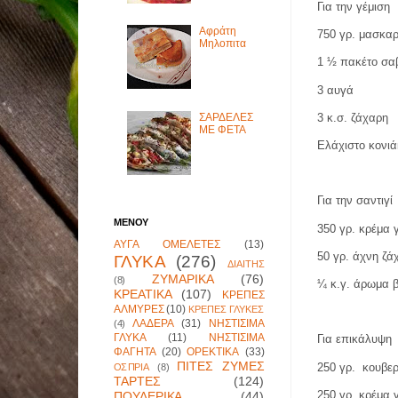
Για την γέμιση
Αφράτη
750 γρ. μασκα
Μηλοπιτα
1 ½ πακέτο σα
3 αυγά
3 κ.σ. ζάχαρη
ΣΑΡΔΕΛΕΣ
ΜΕ ΦΕΤΑ
Ελάχιστο κονι
Για την σαντιγί
ΜΕΝΟΥ
350 γρ. κρέμα 
ΑΥΓΑ ΟΜΕΛΕΤΕΣ
(13)
50 γρ. άχνη ζά
ΓΛΥΚΑ
(276)
ΔΙΑΙΤΗΣ
ΖΥΜΑΡΙΚΑ
(76)
(8)
¼ κ.γ. άρωμα β
ΚΡΕΑΤΙΚΑ
(107)
ΚΡΕΠΕΣ
ΑΛΜΥΡΕΣ
(10)
ΚΡΕΠΕΣ ΓΛΥΚΕΣ
ΛΑΔΕΡΑ
(31)
ΝΗΣΤΙΣΙΜΑ
(4)
ΓΛΥΚΑ
(11)
ΝΗΣΤΙΣΙΜΑ
Για επικάλυψη
ΦΑΓΗΤΑ
(20)
ΟΡΕΚΤΙΚΑ
(33)
ΠΙΤΕΣ ΖΥΜΕΣ
250 γρ.
κουβε
ΟΣΠΡΙΑ
(8)
ΤΑΡΤΕΣ
(124)
250 γρ. κρέμα 
ΠΟΥΛΕΡΙΚΑ
(44)