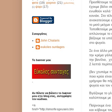
Προσθέτουμε το
φετα
(19)
χοιρινο
(21)
χυλοπιτες
έχουμε βάλει σ
ψαρι
(17)
(1)
ενωθούν καλά τ
κονιάκ. Στο τέλ
ανακατεύουμε α
το μισό μείγμα
Τοποθετούμε μ
απλώνουμε το 
Συνεργάτες
βάζουμε τα υπό
John Chalaris
στο ψυγείο.
eukoles suntages
Σε ένα άλλο μπ
την κρέμα γάλα
την βανίλια,
χ
Το banner μου
2 λεπτά περίπου
(δεν χτυπάμε π
ποιο κρύα είνα
γρήγορα θα πήξ
-
ψυγείο και τον
Βγάζουμε το γλ
Αν θέλετε να βάλετε το banner
μου στο blog σας, αντιγράψτε
καλύπτουμε με 
τον κώδικα.
<a
Παίρνουμε ένα
href="http://omorfesgeuseis.blo
και κόβουμε το