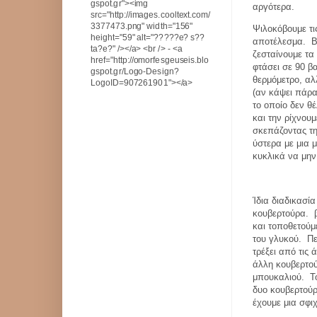
gspot.gr"><img
αργότερα.
src="http://images.cooltext.com/
3377473.png" width="156"
Ψιλοκόβουμε τι
height="59" alt="?????e? s??
αποτέλεσμα.
Β
ta?e?" /></a> <br /> - <a
ζεσταίνουμε τα
href="http://omorfesgeuseis.blo
φτάσει σε 90 β
gspot.gr/Logo-Design?
θερμόμετρο, αλ
LogoID=907261901"></a>
(αν κάψει πάρα 
το οποίο δεν θέ
και την ρίχνου
σκεπάζοντας τη
ύστερα με μια 
κυκλικά να μην
Ίδια διαδικασί
κουβερτούρα.
και τοποθετούμ
του γλυκού.
Πε
τρέξει από τις 
άλλη κουβερτο
μπουκαλιού.
Τ
δυο κουβερτούρ
έχουμε μια σφι