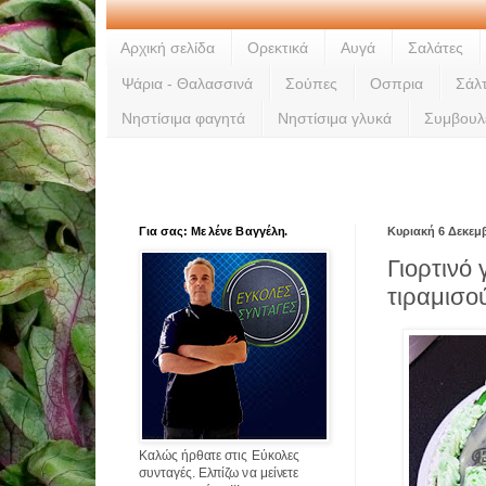
Αρχική σελίδα
Ορεκτικά
Αυγά
Σαλάτες
Ψάρια - Θαλασσινά
Σούπες
Οσπρια
Σάλ
Νηστίσιμα φαγητά
Νηστίσιμα γλυκά
Συμβουλ
Για σας: Με λένε Βαγγέλη.
Κυριακή 6 Δεκεμ
Γιορτινό
τιραμισο
Καλώς ήρθατε στις Εύκολες
συνταγές. Ελπίζω να μείνετε