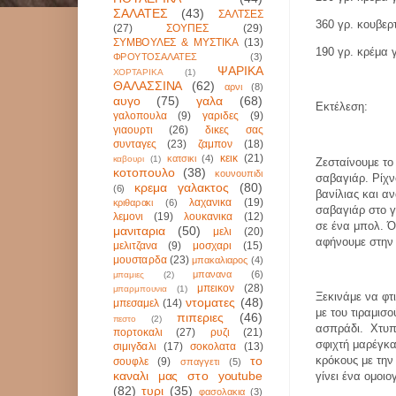
ΣΑΛΑΤΕΣ
(43)
ΣΑΛΤΣΕΣ
360 γρ. κουβερ
(27)
ΣΟΥΠΕΣ
(29)
ΣΥΜΒΟΥΛΕΣ & ΜΥΣΤΙΚΑ
(13)
190 γρ. κρέμα 
ΦΡΟΥΤΟΣΑΛΑΤΕΣ
(3)
ΨΑΡΙΚΑ
ΧΟΡΤΑΡΙΚΑ
(1)
ΘΑΛΑΣΣΙΝΑ
(62)
αρνι
(8)
αυγο
(75)
γαλα
(68)
Εκτέλεση
:
γαλοπουλα
(9)
γαριδες
(9)
γιαουρτι
(26)
δικες σας
συνταγες
(23)
ζαμπον
(18)
κεικ
(21)
κατσικι
(4)
καβουρι
(1)
Ζεσταίνουμε τ
κοτοπουλο
(38)
κουνουπιδι
σαβαγιάρ. Ρίχν
κρεμα γαλακτος
(80)
(6)
βανίλιας και α
λαχανικα
(19)
κριθαρακι
(6)
σαβαγιάρ στο γ
λεμονι
(19)
λουκανικα
(12)
σε ένα μπολ. Ό
μανιταρια
(50)
μελι
(20)
αφήνουμε στην
μελιτζανα
(9)
μοσχαρι
(15)
μουσταρδα
(23)
μπακαλιαρος
(4)
μπανανα
(6)
μπαμιες
(2)
μπεικον
(28)
μπαρμπουνια
(1)
Ξεκινάμε να φτι
ντοματες
(48)
μπεσαμελ
(14)
με του τιραμισο
πιπεριες
(46)
πεστο
(2)
ασπράδι.
Χτυπ
πορτοκαλι
(27)
ρυζι
(21)
σφιχτή μαρέγκα
σιμιγδαλι
(17)
σοκολατα
(13)
το
κρόκους με την
σουφλε
(9)
σπαγγετι
(5)
καναλι μας στο youtube
γίνει ένα ομοιο
(82)
τυρι
(35)
φασολακια
(3)