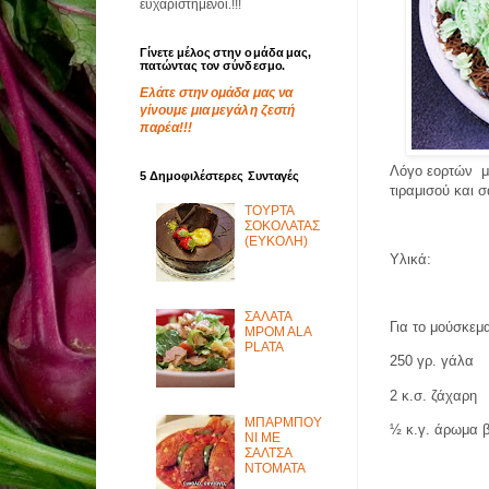
ευχαριστημένοι.!!!
Γίνετε μέλος στην ομάδα μας,
πατώντας τον σύνδεσμο.
Ελάτε στην ομάδα μας να
γίνουμε μια μεγάλη ζεστή
παρέα!!!
Λόγο εορτών
μ
5 Δημοφιλέστερες Συνταγές
τιραμισού και 
ΤΟΥΡΤΑ
ΣΟΚΟΛΑΤΑΣ
(ΕΥΚΟΛΗ)
Υλικά
:
ΣΑΛΑΤΑ
Για το μούσκεμ
MPOM ALA
PLATA
250 γρ. γάλα
2 κ.σ. ζάχαρη
ΜΠΑΡΜΠΟΥ
½ κ.γ. άρωμα β
ΝΙ ΜΕ
ΣΑΛΤΣΑ
ΝΤΟΜΑΤΑ