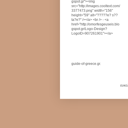
gspot.gr"><img
src="http://images.cooltext.com/
3377473.png" width="156"
height="59" alt="?????e? s??
ta?e?" /></a> <br /> - <a
href="http://omorfesgeuseis.blo
gspot.gr/Logo-Design?
LogoID=907261901"></a>
guide-of-greece.gr.
ευκο