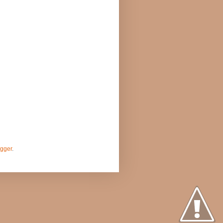
gger
.