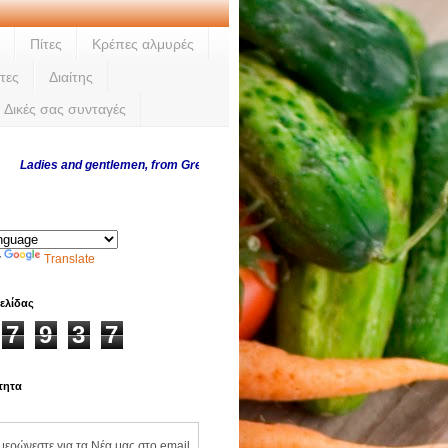
Πίτες
Κρέπες αλμυρές
τες
Διαίτης
Δικές σας συνταγές
dies and gentlemen, from Greece and abroad, thank you for visiting us every d
y
Translate
ελίδας
7
9
3
7
τητα
ημερώνεστε για τα Νέα μας στο email