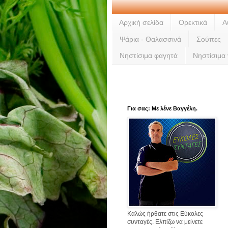
Αρχική σελίδα
Ορεκτικά
Α
Ψάρια - Θαλασσινά
Σούπες
Νηστίσιμα φαγητά
Νηστίσιμα
Για σας: Με λένε Βαγγέλη.
Καλώς ήρθατε στις Εύκολες
συνταγές. Ελπίζω να μείνετε