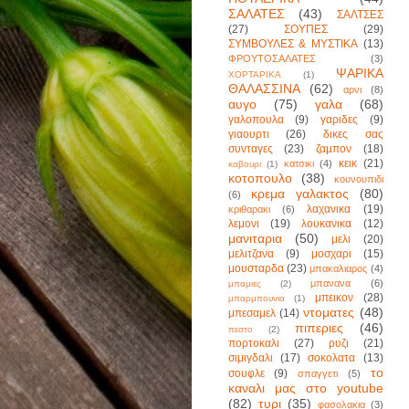
ΣΑΛΑΤΕΣ
(43)
ΣΑΛΤΣΕΣ
(27)
ΣΟΥΠΕΣ
(29)
ΣΥΜΒΟΥΛΕΣ & ΜΥΣΤΙΚΑ
(13)
ΦΡΟΥΤΟΣΑΛΑΤΕΣ
(3)
ΨΑΡΙΚΑ
ΧΟΡΤΑΡΙΚΑ
(1)
ΘΑΛΑΣΣΙΝΑ
(62)
αρνι
(8)
αυγο
(75)
γαλα
(68)
γαλοπουλα
(9)
γαριδες
(9)
γιαουρτι
(26)
δικες σας
συνταγες
(23)
ζαμπον
(18)
κεικ
(21)
κατσικι
(4)
καβουρι
(1)
κοτοπουλο
(38)
κουνουπιδι
κρεμα γαλακτος
(80)
(6)
λαχανικα
(19)
κριθαρακι
(6)
λεμονι
(19)
λουκανικα
(12)
μανιταρια
(50)
μελι
(20)
μελιτζανα
(9)
μοσχαρι
(15)
μουσταρδα
(23)
μπακαλιαρος
(4)
μπανανα
(6)
μπαμιες
(2)
μπεικον
(28)
μπαρμπουνια
(1)
ντοματες
(48)
μπεσαμελ
(14)
πιπεριες
(46)
πεστο
(2)
πορτοκαλι
(27)
ρυζι
(21)
σιμιγδαλι
(17)
σοκολατα
(13)
το
σουφλε
(9)
σπαγγετι
(5)
καναλι μας στο youtube
(82)
τυρι
(35)
φασολακια
(3)