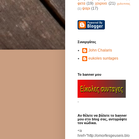
φετα
(19)
χοιρινο
(21)
χυλοπιτες
ψαρι
(17)
(1)
Συνεργάτες
John Chalaris
eukoles suntages
Το banner μου
-
Αν θέλετε να βάλετε το banner
μου στο blog σας, αντιγράψτε
τον κώδικα.
<a
href="http://omorfesgeuseis.blo