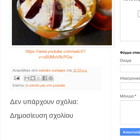
https://www.youtube.com/watch?
Φόρμα επικ
v=o0UMoV8cPGw
Όνομα
Αναρτήθηκε από
eukoles suntages
στις
11:22 μ.μ.
Ηλεκτρονικ
Ετικέτες
το καναλι μας στο youtube
Μήνυμα
*
Δεν υπάρχουν σχόλια:
Δημοσίευση σχολίου