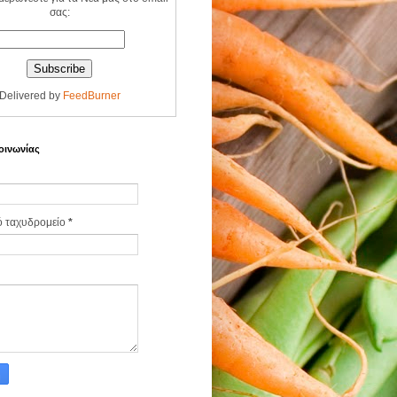
σας:
Delivered by
FeedBurner
οινωνίας
ό ταχυδρομείο
*