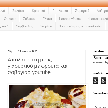
υγά
Σαλάτες
Κρεατικά
Πουλερικά
Ζυμαρικά
Λαδερά
Οσπρια
Σάλτσες
Γλυκά
Κρέπες γλυκές
Φρουτοσαλά
 γλυκά
Συμβουλές
Για μένα
Το καναλι μας στο youtoube
La
Πέμπτη 25 Ιουνίου 2020
translate
Απολαυστική μούς
Powered b
γιαουρτιού με φρούτα και
σαβαγιάρ youtube
προβολές σ
3
6
Επισκεψιμό
Για να εν