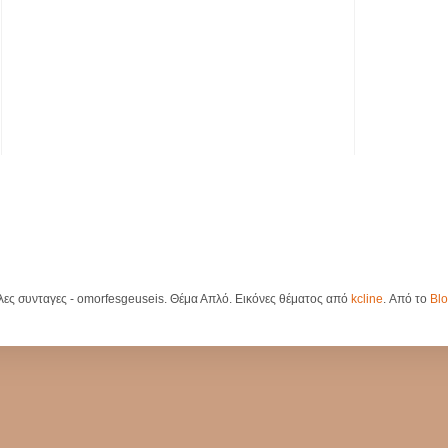
λες συνταγες - omorfesgeuseis. Θέμα Απλό. Εικόνες θέματος από
kcline
. Από το
Blo