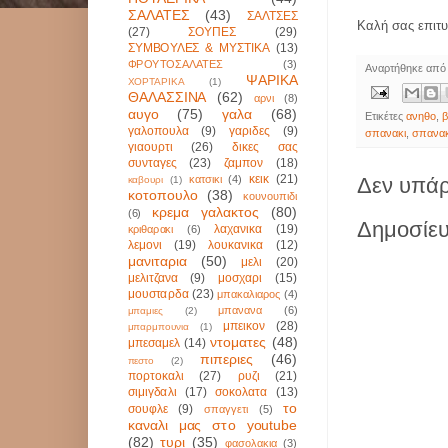
ΣΑΛΑΤΕΣ
(43)
ΣΑΛΤΣΕΣ
Καλή σας επιτυ
(27)
ΣΟΥΠΕΣ
(29)
ΣΥΜΒΟΥΛΕΣ & ΜΥΣΤΙΚΑ
(13)
ΦΡΟΥΤΟΣΑΛΑΤΕΣ
(3)
Αναρτήθηκε απ
ΨΑΡΙΚΑ
ΧΟΡΤΑΡΙΚΑ
(1)
ΘΑΛΑΣΣΙΝΑ
(62)
αρνι
(8)
αυγο
(75)
γαλα
(68)
Ετικέτες
ανηθο
,
γαλοπουλα
(9)
γαριδες
(9)
σπανακι
,
σπανακ
γιαουρτι
(26)
δικες σας
συνταγες
(23)
ζαμπον
(18)
κεικ
(21)
κατσικι
(4)
Δεν υπάρ
καβουρι
(1)
κοτοπουλο
(38)
κουνουπιδι
κρεμα γαλακτος
(80)
(6)
Δημοσίευ
λαχανικα
(19)
κριθαρακι
(6)
λεμονι
(19)
λουκανικα
(12)
μανιταρια
(50)
μελι
(20)
μελιτζανα
(9)
μοσχαρι
(15)
μουσταρδα
(23)
μπακαλιαρος
(4)
μπανανα
(6)
μπαμιες
(2)
μπεικον
(28)
μπαρμπουνια
(1)
ντοματες
(48)
μπεσαμελ
(14)
πιπεριες
(46)
πεστο
(2)
πορτοκαλι
(27)
ρυζι
(21)
σιμιγδαλι
(17)
σοκολατα
(13)
το
σουφλε
(9)
σπαγγετι
(5)
καναλι μας στο youtube
(82)
τυρι
(35)
φασολακια
(3)