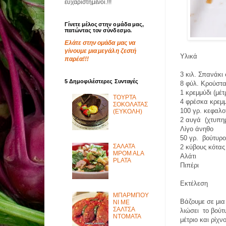
ευχαριστημένοι.!!!
Γίνετε μέλος στην ομάδα μας,
πατώντας τον σύνδεσμο.
Ελάτε στην ομάδα μας να
γίνουμε μια μεγάλη ζεστή
Υλικά
παρέα!!!
3 κιλ. Σπανάκι
5 Δημοφιλέστερες Συνταγές
8 φύλ. Κρούστ
1 κρεμμύδι (μέτ
ΤΟΥΡΤΑ
4 φρέσκα κρεμμ
ΣΟΚΟΛΑΤΑΣ
100 γρ. κεφαλο
(ΕΥΚΟΛΗ)
2 αυγά
(χτυπη
Λίγο άνηθο
50 γρ.
βούτυρ
ΣΑΛΑΤΑ
2 κύβους κότας
MPOM ALA
Αλάτι
PLATA
Πιπέρι
Εκτέλεση
ΜΠΑΡΜΠΟΥ
Βάζουμε σε μια
ΝΙ ΜΕ
ΣΑΛΤΣΑ
λιώσει
το βούτ
ΝΤΟΜΑΤΑ
μέτριο και ρίχν