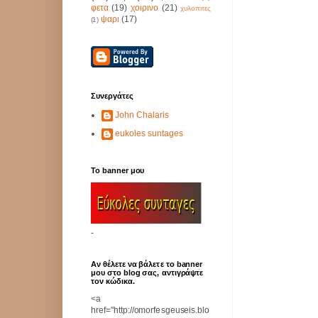
φετα
(19)
χοιρινο
(21)
χυλοπιτες
ψαρι
(17)
(1)
Συνεργάτες
John Chalaris
eukoles suntages
Το banner μου
-
Αν θέλετε να βάλετε το banner
μου στο blog σας, αντιγράψτε
τον κώδικα.
<a
href="http://omorfesgeuseis.blo