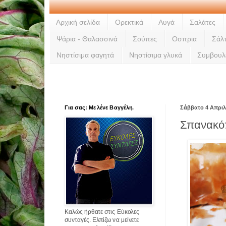
Αρχική σελίδα
Ορεκτικά
Αυγά
Σαλάτες
Ψάρια - Θαλασσινά
Σούπες
Οσπρια
Σάλ
Νηστίσιμα φαγητά
Νηστίσιμα γλυκά
Συμβουλ
Για σας: Με λένε Βαγγέλη.
Σάββατο 4 Απριλ
Σπανακό
Καλώς ήρθατε στις Εύκολες
συνταγές. Ελπίζω να μείνετε