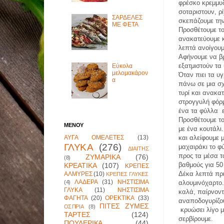
φρέσκο κρεμμυ
σοταριστουν, ρ
ΣΑΡΔΕΛΕΣ
σκεπάζουμε την
ΜΕ ΦΕΤΑ
Προσθέτουμε το
ανακατεύουμε 
λεπτά ανοίγουμ
Αφήνουμε να βρ
εξατμιστούν τα
Εύκολα
μελομακάρον
Όταν πιει τα υ
α
πάνω σε μια σχ
τυρί και ανακα
στρογγυλή φόρ
ένα τα φύλλα
Προσθέτουμε το
ΜΕΝΟΥ
με ένα κουτάλι
ΑΥΓΑ ΟΜΕΛΕΤΕΣ
(13)
και αλείφουμε μ
ΓΛΥΚΑ
(276)
μαχαιράκι το φ
ΔΙΑΙΤΗΣ
προς τα μέσα 
ΖΥΜΑΡΙΚΑ
(76)
(8)
βαθμούς για 50
ΚΡΕΑΤΙΚΑ
(107)
ΚΡΕΠΕΣ
Δέκα λεπτά πρι
ΑΛΜΥΡΕΣ
(10)
ΚΡΕΠΕΣ ΓΛΥΚΕΣ
ΛΑΔΕΡΑ
(31)
ΝΗΣΤΙΣΙΜΑ
(4)
αλουμινόχαρτο
ΓΛΥΚΑ
(11)
ΝΗΣΤΙΣΙΜΑ
καλά, παίρνον
ΦΑΓΗΤΑ
(20)
ΟΡΕΚΤΙΚΑ
(33)
αναποδογυρίζου
ΠΙΤΕΣ ΖΥΜΕΣ
ΟΣΠΡΙΑ
(8)
κρυώσει λίγο 
ΤΑΡΤΕΣ
(124)
σερβίρουμε.
ΠΟΥΛΕΡΙΚΑ
(44)