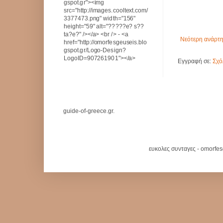
gspot.gr"><img
src="http://images.cooltext.com/
3377473.png" width="156"
height="59" alt="?????e? s??
ta?e?" /></a> <br /> - <a
Νεότερη ανάρτ
href="http://omorfesgeuseis.blo
gspot.gr/Logo-Design?
LogoID=907261901"></a>
Εγγραφή σε:
Σχό
guide-of-greece.gr.
ευκολες συνταγες - omorfe