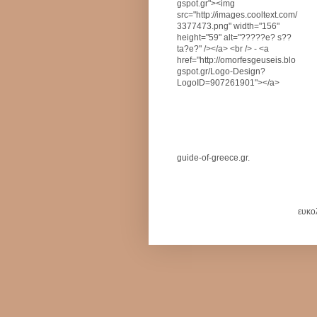
gspot.gr"><img
src="http://images.cooltext.com/
3377473.png" width="156"
height="59" alt="?????e? s??
ta?e?" /></a> <br /> - <a
href="http://omorfesgeuseis.blo
gspot.gr/Logo-Design?
LogoID=907261901"></a>
guide-of-greece.gr.
ευκο