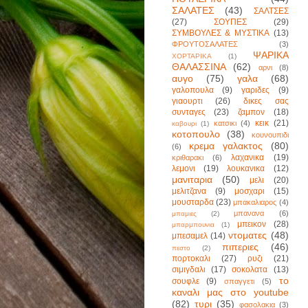
ΣΑΛΑΤΕΣ
(43)
ΣΑΛΤΣΕΣ
(27)
ΣΟΥΠΕΣ
(29)
ΣΥΜΒΟΥΛΕΣ & ΜΥΣΤΙΚΑ
(13)
ΦΡΟΥΤΟΣΑΛΑΤΕΣ
(3)
ΨΑΡΙΚΑ
ΧΟΡΤΑΡΙΚΑ
(1)
ΘΑΛΑΣΣΙΝΑ
(62)
αρνι
(8)
αυγο
(75)
γαλα
(68)
γαλοπουλα
(9)
γαριδες
(9)
γιαουρτι
(26)
δικες σας
συνταγες
(23)
ζαμπον
(18)
κεικ
(21)
κατσικι
(4)
καβουρι
(1)
κοτοπουλο
(38)
κουνουπιδι
κρεμα γαλακτος
(80)
(6)
λαχανικα
(19)
κριθαρακι
(6)
λεμονι
(19)
λουκανικα
(12)
μανιταρια
(50)
μελι
(20)
μελιτζανα
(9)
μοσχαρι
(15)
μουσταρδα
(23)
μπακαλιαρος
(4)
μπανανα
(6)
μπαμιες
(2)
μπεικον
(28)
μπαρμπουνια
(1)
ντοματες
(48)
μπεσαμελ
(14)
πιπεριες
(46)
πεστο
(2)
πορτοκαλι
(27)
ρυζι
(21)
σιμιγδαλι
(17)
σοκολατα
(13)
το
σουφλε
(9)
σπαγγετι
(5)
καναλι μας στο youtube
(82)
τυρι
(35)
φασολακια
(3)