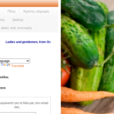
Πίτες
Κρέπες αλμυρές
τες
Διαίτης
Δικές σας συνταγές
es and gentlemen, from Greece and abroad, thank you for visiting us every da
y
Translate
ελίδας
τητα
ημερώνεστε για τα Νέα μας στο email
σας: