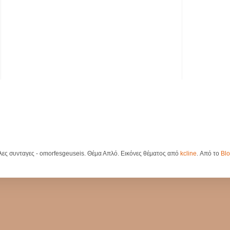
λες συνταγες - omorfesgeuseis. Θέμα Απλό. Εικόνες θέματος από
kcline
. Από το
Blo