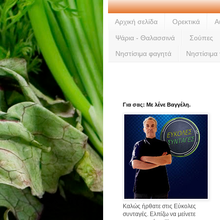
Αρχική σελίδα
Ορεκτικά
Α
Ψάρια - Θαλασσινά
Σούπες
Νηστίσιμα φαγητά
Νηστίσιμα
Για σας: Με λένε Βαγγέλη.
Καλώς ήρθατε στις Εύκολες
συνταγές. Ελπίζω να μείνετε