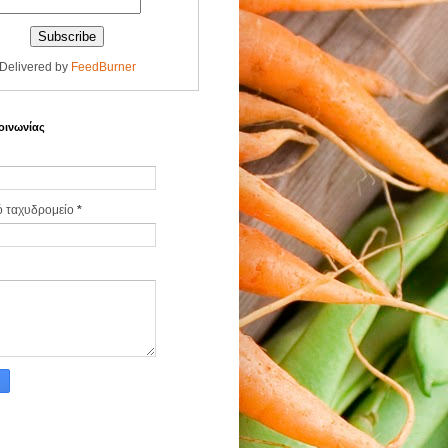
Delivered by
FeedBurner
οινωνίας
ό ταχυδρομείο
*