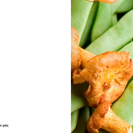
ς
ε μας