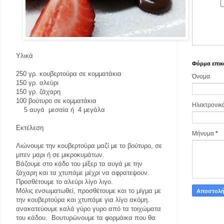
Υλικά
Φόρμα επικ
250 γρ. κουβερτούρα σε κομματάκια
Όνομα
150 γρ. αλεύρι
150 γρ. ζάχαρη
100 βούτυρο σε κομματάκια
Ηλεκτρονικ
5 αυγά
μεσαία ή
4 μεγάλα
Εκτέλεση
Μήνυμα
*
Λιώνουμε την κουβερτούρα μαζί με το βούτυρο, σε
μπεν μαρι ή σε μικροκυμάτων.
Βάζουμε στο κάδο του μίξερ τα αυγά με την
ζάχαρη και τα χτυπάμε μέχρι να αφρατεψουν.
Προσθέτουμε το αλεύρι λίγο λιγο.
Μόλις ενσωματωθεί, προσθέτουμε και το μίγμα με
την κουβερτούρα και χτυπάμε για λίγο ακόμη.
ανακατεύουμε καλά γύρο γυρο από τα τοιχώματα
του κάδου.
Βουτυρώνουμε τα φορμάικα που θα