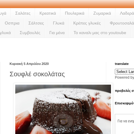
υγά
Σαλάτες
Κρεατικά
Πουλερικά
Ζυμαρικά
Λαδερά
Οσπρια
Σάλτσες
Γλυκά
Κρέπες γλυκές
Φρουτοσαλά
 γλυκά
Συμβουλές
Για μένα
Το καναλι μας στο youtoube
Ladi
Κυριακή 5 Απριλίου 2020
translate
Σουφλέ σοκολάτας
Powered b
προβολές σ
Επισκεψιμό
Για να εν