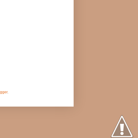
gger
.