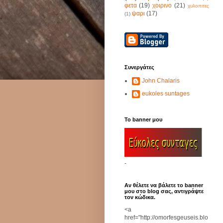
φετα
(19)
χοιρινο
(21)
χυλοπιτες
ψαρι
(17)
(1)
Συνεργάτες
John Chalaris
eukoles suntages
Το banner μου
-
Αν θέλετε να βάλετε το banner
μου στο blog σας, αντιγράψτε
τον κώδικα.
<a
href="http://omorfesgeuseis.blo