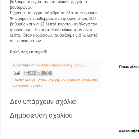
βάλουμε το μίγμα. αν και σιλικόνης εγώ τα
βουτυρώνω.
Ρίχνουμε το μίγμα ισάριθμα σε όλα τα φορμάικα.
Ψήνουμε σε προθερμασμένο φούρνο στους 180
βαθμούς και για 12 λεπτά περίπου ανάλογα τον
φούρνο μας.
Είναι απίθανα ειδικά όταν είναι
ζεστά. Όταν κρυώσουν, τα βάζουμε για ½ λεπτό
σε μικροκυμάτων.
Καλή σας επιτυχία!!!
Αναρτήθηκε από
eukoles suntages
στις
8:03 μ.μ.
Γίνετε μέλο
Ετικέτες
αλευρι
,
ΓΛΥΚΑ
,
ζαχαρη
,
κουβερτουρα
,
σοκολατα
,
σοκολατας
,
σουφλε
Δεν υπάρχουν σχόλια:
Δημοσίευση σχολίου
ακολουθήστ