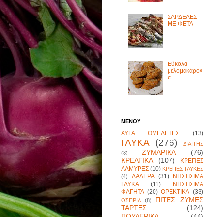
ΣΑΡΔΕΛΕΣ
ΜΕ ΦΕΤΑ
Εύκολα
μελομακάρον
α
ΜΕΝΟΥ
ΑΥΓΑ ΟΜΕΛΕΤΕΣ
(13)
ΓΛΥΚΑ
(276)
ΔΙΑΙΤΗΣ
ΖΥΜΑΡΙΚΑ
(76)
(8)
ΚΡΕΑΤΙΚΑ
(107)
ΚΡΕΠΕΣ
ΑΛΜΥΡΕΣ
(10)
ΚΡΕΠΕΣ ΓΛΥΚΕΣ
ΛΑΔΕΡΑ
(31)
ΝΗΣΤΙΣΙΜΑ
(4)
ΓΛΥΚΑ
(11)
ΝΗΣΤΙΣΙΜΑ
ΦΑΓΗΤΑ
(20)
ΟΡΕΚΤΙΚΑ
(33)
ΠΙΤΕΣ ΖΥΜΕΣ
ΟΣΠΡΙΑ
(8)
ΤΑΡΤΕΣ
(124)
ΠΟΥΛΕΡΙΚΑ
(44)