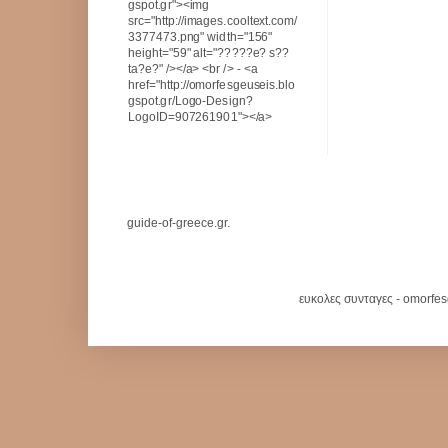
gspot.gr"><img
src="http://images.cooltext.com/
3377473.png" width="156"
height="59" alt="?????e? s??
ta?e?" /></a> <br /> - <a
href="http://omorfesgeuseis.blo
gspot.gr/Logo-Design?
LogoID=907261901"></a>
guide-of-greece.gr.
ευκολες συνταγες - omorfe