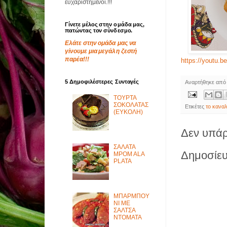
ευχαριστημένοι.!!!
Γίνετε μέλος στην ομάδα μας,
πατώντας τον σύνδεσμο.
Ελάτε στην ομάδα μας να
γίνουμε μια μεγάλη ζεστή
παρέα!!!
https://youtu.
5 Δημοφιλέστερες Συνταγές
Αναρτήθηκε απ
ΤΟΥΡΤΑ
ΣΟΚΟΛΑΤΑΣ
Ετικέτες
το καναλ
(ΕΥΚΟΛΗ)
Δεν υπάρ
ΣΑΛΑΤΑ
Δημοσίευ
MPOM ALA
PLATA
ΜΠΑΡΜΠΟΥ
ΝΙ ΜΕ
ΣΑΛΤΣΑ
ΝΤΟΜΑΤΑ