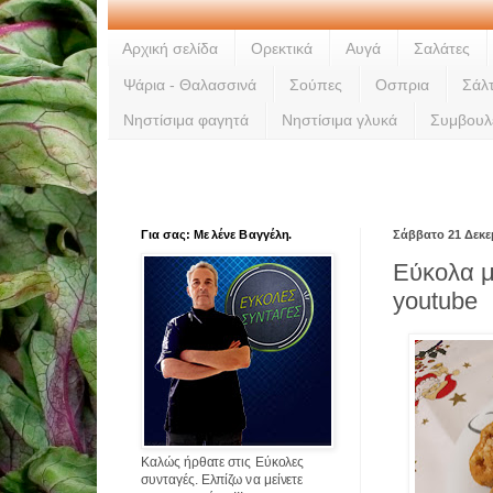
Αρχική σελίδα
Ορεκτικά
Αυγά
Σαλάτες
Ψάρια - Θαλασσινά
Σούπες
Οσπρια
Σάλ
Νηστίσιμα φαγητά
Νηστίσιμα γλυκά
Συμβουλ
Για σας: Με λένε Βαγγέλη.
Σάββατο 21 Δεκε
Εύκολα 
youtube
Καλώς ήρθατε στις Εύκολες
συνταγές. Ελπίζω να μείνετε