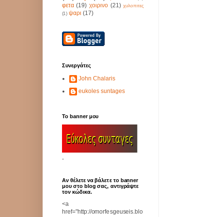
φετα
(19)
χοιρινο
(21)
χυλοπιτες
ψαρι
(17)
(1)
Συνεργάτες
John Chalaris
eukoles suntages
Το banner μου
-
Αν θέλετε να βάλετε το banner
μου στο blog σας, αντιγράψτε
τον κώδικα.
<a
href="http://omorfesgeuseis.blo