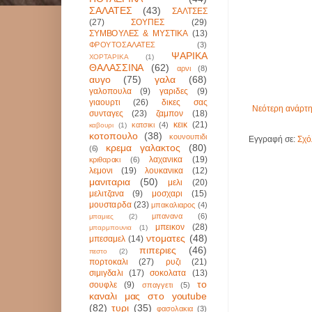
ΣΑΛΑΤΕΣ
(43)
ΣΑΛΤΣΕΣ
(27)
ΣΟΥΠΕΣ
(29)
ΣΥΜΒΟΥΛΕΣ & ΜΥΣΤΙΚΑ
(13)
ΦΡΟΥΤΟΣΑΛΑΤΕΣ
(3)
ΨΑΡΙΚΑ
ΧΟΡΤΑΡΙΚΑ
(1)
ΘΑΛΑΣΣΙΝΑ
(62)
αρνι
(8)
αυγο
(75)
γαλα
(68)
γαλοπουλα
(9)
γαριδες
(9)
γιαουρτι
(26)
δικες σας
Νεότερη ανάρτ
συνταγες
(23)
ζαμπον
(18)
κεικ
(21)
κατσικι
(4)
καβουρι
(1)
κοτοπουλο
(38)
κουνουπιδι
Εγγραφή σε:
Σχό
κρεμα γαλακτος
(80)
(6)
λαχανικα
(19)
κριθαρακι
(6)
λεμονι
(19)
λουκανικα
(12)
μανιταρια
(50)
μελι
(20)
μελιτζανα
(9)
μοσχαρι
(15)
μουσταρδα
(23)
μπακαλιαρος
(4)
μπανανα
(6)
μπαμιες
(2)
μπεικον
(28)
μπαρμπουνια
(1)
ντοματες
(48)
μπεσαμελ
(14)
πιπεριες
(46)
πεστο
(2)
πορτοκαλι
(27)
ρυζι
(21)
σιμιγδαλι
(17)
σοκολατα
(13)
το
σουφλε
(9)
σπαγγετι
(5)
καναλι μας στο youtube
(82)
τυρι
(35)
φασολακια
(3)