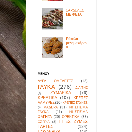
ΣΑΡΔΕΛΕΣ
ΜΕ ΦΕΤΑ
Εύκολα
μελομακάρον
α
ΜΕΝΟΥ
ΑΥΓΑ ΟΜΕΛΕΤΕΣ
(13)
ΓΛΥΚΑ
(276)
ΔΙΑΙΤΗΣ
ΖΥΜΑΡΙΚΑ
(76)
(8)
ΚΡΕΑΤΙΚΑ
(107)
ΚΡΕΠΕΣ
ΑΛΜΥΡΕΣ
(10)
ΚΡΕΠΕΣ ΓΛΥΚΕΣ
ΛΑΔΕΡΑ
(31)
ΝΗΣΤΙΣΙΜΑ
(4)
ΓΛΥΚΑ
(11)
ΝΗΣΤΙΣΙΜΑ
ΦΑΓΗΤΑ
(20)
ΟΡΕΚΤΙΚΑ
(33)
ΠΙΤΕΣ ΖΥΜΕΣ
ΟΣΠΡΙΑ
(8)
ΤΑΡΤΕΣ
(124)
ΠΟΥΛΕΡΙΚΑ
(44)