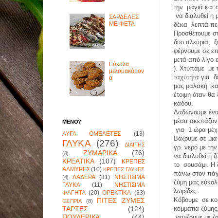
την
μαγιά και
να διαλυθεί η
ΣΑΡΔΕΛΕΣ
ΜΕ ΦΕΤΑ
δέκα
λεπτά π
Προσθέτουμε σ
δυο αλεύρια,
ζ
φέρνουμε σε επ
μετά από λίγο 
Εύκολα
). Χτυπάμε
με 
μελομακάρον
ταχύτητα για
δ
α
μας μαλακή
κα
έτοιμη όταν θα
κάδου.
Λαδώνουμε έν
μέσα σκεπάζο
ΜΕΝΟΥ
για
1 ώρα μέχ
ΑΥΓΑ ΟΜΕΛΕΤΕΣ
(13)
Βάζουμε σε μια
ΓΛΥΚΑ
(276)
ΔΙΑΙΤΗΣ
γρ. νερό με τη
ΖΥΜΑΡΙΚΑ
(76)
(8)
να διαλυθεί η 
ΚΡΕΑΤΙΚΑ
(107)
ΚΡΕΠΕΣ
το
σουσάμι. Η 
ΑΛΜΥΡΕΣ
(10)
ΚΡΕΠΕΣ ΓΛΥΚΕΣ
πάνω στον πάγ
ΛΑΔΕΡΑ
(31)
ΝΗΣΤΙΣΙΜΑ
(4)
ζύμη μας εύκο
ΓΛΥΚΑ
(11)
ΝΗΣΤΙΣΙΜΑ
λωρίδες.
ΦΑΓΗΤΑ
(20)
ΟΡΕΚΤΙΚΑ
(33)
Κόβουμε
σε κ
ΠΙΤΕΣ ΖΥΜΕΣ
ΟΣΠΡΙΑ
(8)
ΤΑΡΤΕΣ
(124)
κομμάτια ζύμης
ΠΟΥΛΕΡΙΚΑ
(44)
γεμίζουμε με ζ