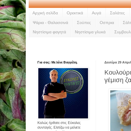
Αρχική σελίδα
Ορεκτικά
Αυγά
Σαλάτες
Ψάρια - Θαλασσινά
Σούπες
Οσπρια
Σάλ
Νηστίσιμα φαγητά
Νηστίσιμα γλυκά
Συμβουλ
Για σας: Με λένε Βαγγέλη.
Δευτέρα 29 Απρι
Κουλούρι
γέμιση ζ
Καλώς ήρθατε στις Εύκολες
συνταγές. Ελπίζω να μείνετε