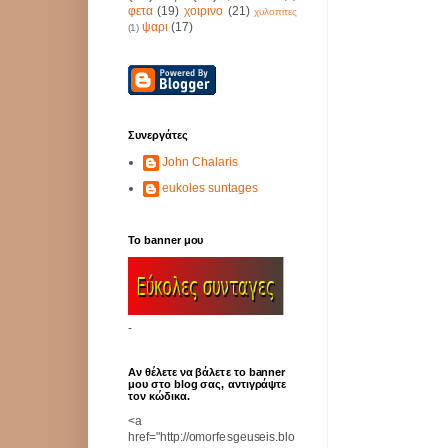
φετα
(19)
χοιρινο
(21)
χυλοπιτες
ψαρι
(17)
(1)
Συνεργάτες
John Chalaris
eukoles suntages
Το banner μου
-
Αν θέλετε να βάλετε το banner
μου στο blog σας, αντιγράψτε
τον κώδικα.
<a
href="http://omorfesgeuseis.blo