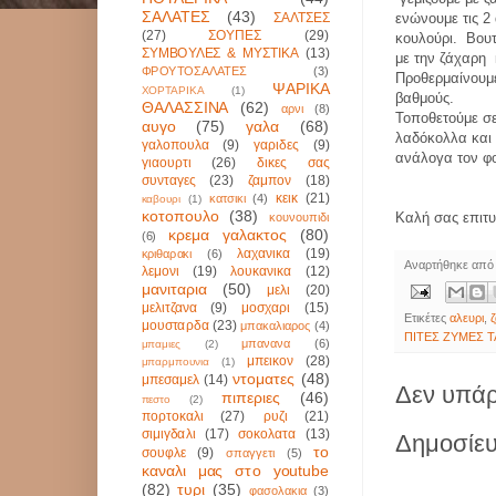
ΣΑΛΑΤΕΣ
(43)
ΣΑΛΤΣΕΣ
ενώνουμε τις 2
(27)
ΣΟΥΠΕΣ
(29)
κουλούρι.
Βου
ΣΥΜΒΟΥΛΕΣ & ΜΥΣΤΙΚΑ
(13)
με την ζάχαρη
ΦΡΟΥΤΟΣΑΛΑΤΕΣ
(3)
Προθερμαίνουμε
ΨΑΡΙΚΑ
ΧΟΡΤΑΡΙΚΑ
(1)
βαθμούς.
ΘΑΛΑΣΣΙΝΑ
(62)
αρνι
(8)
Τοποθετούμε σ
αυγο
(75)
γαλα
(68)
λαδόκολλα και 
γαλοπουλα
(9)
γαριδες
(9)
ανάλογα τον φ
γιαουρτι
(26)
δικες σας
συνταγες
(23)
ζαμπον
(18)
κεικ
(21)
κατσικι
(4)
καβουρι
(1)
κοτοπουλο
(38)
Καλή σας επιτυχ
κουνουπιδι
κρεμα γαλακτος
(80)
(6)
λαχανικα
(19)
κριθαρακι
(6)
Αναρτήθηκε απ
λεμονι
(19)
λουκανικα
(12)
μανιταρια
(50)
μελι
(20)
μελιτζανα
(9)
μοσχαρι
(15)
Ετικέτες
αλευρι
,
μουσταρδα
(23)
μπακαλιαρος
(4)
ΠΙΤΕΣ ΖΥΜΕΣ 
μπανανα
(6)
μπαμιες
(2)
μπεικον
(28)
μπαρμπουνια
(1)
ντοματες
(48)
μπεσαμελ
(14)
Δεν υπάρ
πιπεριες
(46)
πεστο
(2)
πορτοκαλι
(27)
ρυζι
(21)
σιμιγδαλι
(17)
σοκολατα
(13)
Δημοσίευ
το
σουφλε
(9)
σπαγγετι
(5)
καναλι μας στο youtube
(82)
τυρι
(35)
φασολακια
(3)