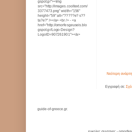
gspot.gr"><img
src="http://images.cooltext.com/
3377473.png" width="156"
height="59" alt="?????e? s??
ta?e?" /></a> <br /> - <a
href="http://omorfesgeuseis.blo
gspot.gr/Logo-Design?
LogoID=907261901"></a>
Νεότερη ανάρτ
Εγγραφή σε:
Σχό
guide-of-greece.gr.
ευκολες συνταγες - omorfe