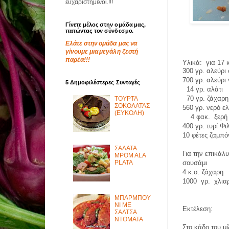
ευχαριστημένοι.!!!
Γίνετε μέλος στην ομάδα μας,
πατώντας τον σύνδεσμο.
Ελάτε στην ομάδα μας να
γίνουμε μια μεγάλη ζεστή
παρέα!!!
Υλικά:
για 17 
300 γρ. αλεύρι
700 γρ. αλεύρι 
5 Δημοφιλέστερες Συνταγές
14 γρ. αλάτι
70 γρ. ζάχαρη
ΤΟΥΡΤΑ
ΣΟΚΟΛΑΤΑΣ
560 γρ. νερό ε
(ΕΥΚΟΛΗ)
4 φακ.
ξερή
400 γρ. τυρί Φ
10 φέτες ζαμπό
ΣΑΛΑΤΑ
Για την επικάλ
MPOM ALA
PLATA
σουσάμι
4 κ.σ. ζάχαρη
1000
γρ. χλια
ΜΠΑΡΜΠΟΥ
ΝΙ ΜΕ
Εκτέλεση:
ΣΑΛΤΣΑ
ΝΤΟΜΑΤΑ
Στο κάδο του μ