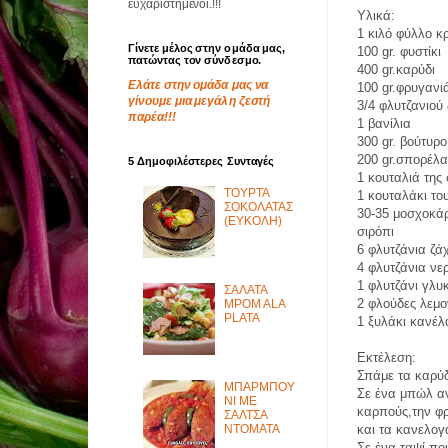
ευχαριστημένοι.!!!
Υλικά:
1 κιλό φύλλο κ
Γίνετε μέλος στην ομάδα μας,
100 gr. φυστίκι
πατώντας τον σύνδεσμο.
400 gr.καρύδι
Ελάτε στην ομάδα μας να
100 gr.φρυγανι
γίνουμε μια μεγάλη ζεστή
3/4 φλυτζανιού
παρέα!!!
1 βανίλια
300 gr. βούτυρο
200 gr.σπορέλα
5 Δημοφιλέστερες Συνταγές
1 κουταλιά της
ΤΟΥΡΤΑ
1 κουταλάκι το
ΣΟΚΟΛΑΤΑΣ
30-35 μοσχοκά
(ΕΥΚΟΛΗ)
σιρόπι
6 φλυτζάνια ζά
4 φλυτζάνια νε
1 φλυτζάνι γλυ
ΣΑΛΑΤΑ
2 φλούδες λεμο
MPOM ALA
PLATA
1 ξυλάκι κανέλ
Εκτέλεση:
Σπάμε τα καρύδι
ΜΠΑΡΜΠΟΥ
Σε ένα μπώλ α
ΝΙ ΜΕ
καρπούς,την φρ
ΣΑΛΤΣΑ
ΝΤΟΜΑΤΑ
και τα κανελογ
Σε ένα ταψί π