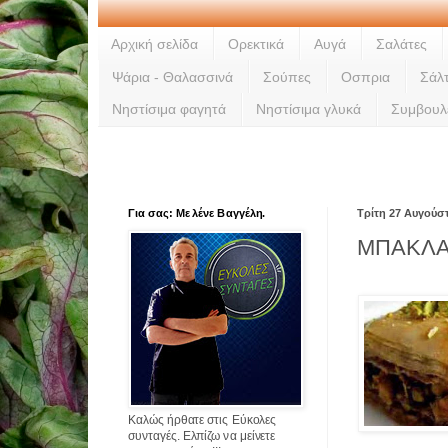
Αρχική σελίδα
Ορεκτικά
Αυγά
Σαλάτες
Ψάρια - Θαλασσινά
Σούπες
Οσπρια
Σάλ
Νηστίσιμα φαγητά
Νηστίσιμα γλυκά
Συμβουλ
Για σας: Με λένε Βαγγέλη.
Τρίτη 27 Αυγούσ
ΜΠΑΚΛ
Καλώς ήρθατε στις Εύκολες
συνταγές. Ελπίζω να μείνετε