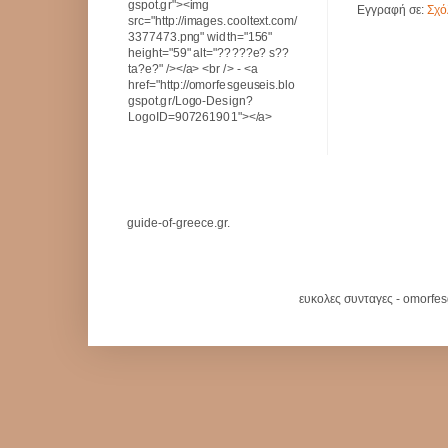
gspot.gr"><img
Εγγραφή σε:
Σχό
src="http://images.cooltext.com/
3377473.png" width="156"
height="59" alt="?????e? s??
ta?e?" /></a> <br /> - <a
href="http://omorfesgeuseis.blo
gspot.gr/Logo-Design?
LogoID=907261901"></a>
guide-of-greece.gr.
ευκολες συνταγες - omorfe