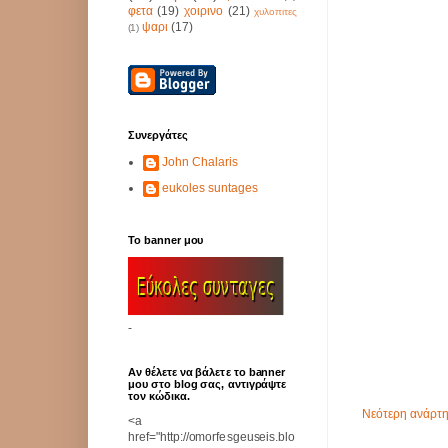
φετα
(19)
χοιρινο
(21)
χυλοπιτες
ψαρι
(17)
(1)
Συνεργάτες
John Chalaris
eukoles suntages
Το banner μου
-
Αν θέλετε να βάλετε το banner
μου στο blog σας, αντιγράψτε
τον κώδικα.
Νεότερη ανάρτ
<a
href="http://omorfesgeuseis.blo