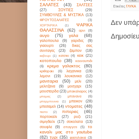
ΣΑΛΑΤΕΣ
(43)
ΣΑΛΤΣΕΣ
Ετικέτες
ΓΛΥΚΑ
(27)
ΣΟΥΠΕΣ
(29)
ΣΥΜΒΟΥΛΕΣ & ΜΥΣΤΙΚΑ
(13)
ΦΡΟΥΤΟΣΑΛΑΤΕΣ
(3)
Δεν υπάρ
ΨΑΡΙΚΑ
ΧΟΡΤΑΡΙΚΑ
(1)
ΘΑΛΑΣΣΙΝΑ
(62)
αρνι
(8)
Δημοσίευ
αυγο
(75)
γαλα
(68)
γαλοπουλα
(9)
γαριδες
(9)
γιαουρτι
(26)
δικες σας
συνταγες
(23)
ζαμπον
(18)
κεικ
(21)
κατσικι
(4)
καβουρι
(1)
κοτοπουλο
(38)
κουνουπιδι
κρεμα γαλακτος
(80)
(6)
λαχανικα
(19)
κριθαρακι
(6)
λεμονι
(19)
λουκανικα
(12)
μανιταρια
(50)
μελι
(20)
μελιτζανα
(9)
μοσχαρι
(15)
μουσταρδα
(23)
μπακαλιαρος
(4)
μπανανα
(6)
μπαμιες
(2)
μπεικον
(28)
μπαρμπουνια
(1)
ντοματες
(48)
μπεσαμελ
(14)
πιπεριες
(46)
πεστο
(2)
πορτοκαλι
(27)
ρυζι
(21)
σιμιγδαλι
(17)
σοκολατα
(13)
το
σουφλε
(9)
σπαγγετι
(5)
καναλι μας στο youtube
(82)
τυρι
(35)
φασολακια
(3)