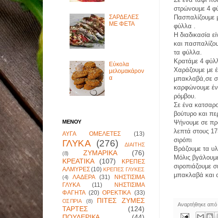
στρώνουμε 4 φ
Πασπαλίζουμε μ
ΣΑΡΔΕΛΕΣ
ΜΕ ΦΕΤΑ
φύλλα .
Η διαδικασία ε
και πασπαλίζου
τα φύλλα.
Κρατάμε 4 φύλλ
Εύκολα
Χαράζουμε με έ
μελομακάρον
α
μπακλαβά,σε σ
καρφώνουμε έν
ρόμβου.
Σε ένα κατσαρο
βούτυρο και πε
ΜΕΝΟΥ
Ψήνουμε σε πρ
λεπτά στους 17
ΑΥΓΑ ΟΜΕΛΕΤΕΣ
(13)
σιρόπι
ΓΛΥΚΑ
(276)
ΔΙΑΙΤΗΣ
Βράζουμε τα υλι
ΖΥΜΑΡΙΚΑ
(76)
(8)
Μόλις βγάλουμε
ΚΡΕΑΤΙΚΑ
(107)
ΚΡΕΠΕΣ
σιροπιάζουμε σ
ΑΛΜΥΡΕΣ
(10)
ΚΡΕΠΕΣ ΓΛΥΚΕΣ
μπακλαβά και 
ΛΑΔΕΡΑ
(31)
ΝΗΣΤΙΣΙΜΑ
(4)
ΓΛΥΚΑ
(11)
ΝΗΣΤΙΣΙΜΑ
ΦΑΓΗΤΑ
(20)
ΟΡΕΚΤΙΚΑ
(33)
ΠΙΤΕΣ ΖΥΜΕΣ
ΟΣΠΡΙΑ
(8)
Αναρτήθηκε απ
ΤΑΡΤΕΣ
(124)
ΠΟΥΛΕΡΙΚΑ
(44)