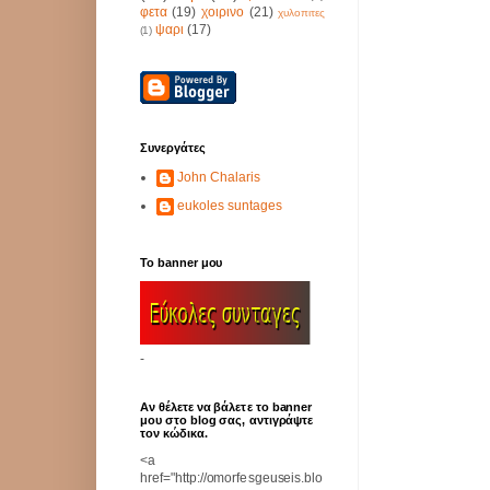
φετα
(19)
χοιρινο
(21)
χυλοπιτες
ψαρι
(17)
(1)
Συνεργάτες
John Chalaris
eukoles suntages
Το banner μου
-
Αν θέλετε να βάλετε το banner
μου στο blog σας, αντιγράψτε
τον κώδικα.
<a
href="http://omorfesgeuseis.blo