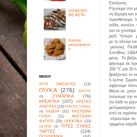
Εκτέλεση:
Ρίχνουμε στο μ
ΣΑΡΔΕΛΕΣ
τη ζάχαρη και 
ΜΕ ΦΕΤΑ
προσθέτουμε, τ
σόδα, κανέλα,
και τα χτυπάμ
μαζί. Ύστερα ρί
Εύκολα
με το αλεύρι κα
μελομακάρον
μαλακή. Πλάθο
α
Συνήθως (οβάλ 
μέση. Τα βάζου
ψήνουμε σε πρ
200 °C για 20 
βράζοντας το νε
ΜΕΝΟΥ
6 λεπτά. Σιροπ
ΑΥΓΑ ΟΜΕΛΕΤΕΣ
(13)
αφήνουμε πάνω
ΓΛΥΚΑ
(276)
Μέσα σε μπεν μ
ΔΙΑΙΤΗΣ
ΖΥΜΑΡΙΚΑ
(76)
λιώνουμε την κ
(8)
ΚΡΕΑΤΙΚΑ
(107)
ΚΡΕΠΕΣ
(το λάδι το ρίχ
ΑΛΜΥΡΕΣ
(10)
ΚΡΕΠΕΣ ΓΛΥΚΕΣ
μελομακάρονα μ
ΛΑΔΕΡΑ
(31)
ΝΗΣΤΙΣΙΜΑ
(4)
από τα σιρόπια
ΓΛΥΚΑ
(11)
ΝΗΣΤΙΣΙΜΑ
στρώνουμε σε 
ΦΑΓΗΤΑ
(20)
ΟΡΕΚΤΙΚΑ
(33)
τριμμένα καρύδ
ΠΙΤΕΣ ΖΥΜΕΣ
ΟΣΠΡΙΑ
(8)
ΤΑΡΤΕΣ
(124)
ΠΟΥΛΕΡΙΚΑ
(44)