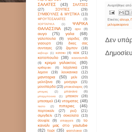
ΣΑΛΑΤΕΣ
(43)
ΣΑΛΤΣΕΣ
Αναρτήθηκε απ
(27)
ΣΟΥΠΕΣ
(29)
ΣΥΜΒΟΥΛΕΣ & ΜΥΣΤΙΚΑ
(13)
ΦΡΟΥΤΟΣΑΛΑΤΕΣ
(3)
Ετικέτες
αλευρι
,
ΨΑΡΙΚΑ
ΧΟΡΤΑΡΙΚΑ
(1)
μελομακαρονα
ΘΑΛΑΣΣΙΝΑ
(62)
αρνι
(8)
αυγο
(75)
γαλα
(68)
Δεν υπάρ
γαλοπουλα
(9)
γαριδες
(9)
γιαουρτι
(26)
δικες σας
συνταγες
(23)
ζαμπον
(18)
Δημοσίευ
κεικ
(21)
κατσικι
(4)
καβουρι
(1)
κοτοπουλο
(38)
κουνουπιδι
κρεμα γαλακτος
(80)
(6)
λαχανικα
(19)
κριθαρακι
(6)
λεμονι
(19)
λουκανικα
(12)
μανιταρια
(50)
μελι
(20)
μελιτζανα
(9)
μοσχαρι
(15)
μουσταρδα
(23)
μπακαλιαρος
(4)
μπανανα
(6)
μπαμιες
(2)
μπεικον
(28)
μπαρμπουνια
(1)
ντοματες
(48)
μπεσαμελ
(14)
πιπεριες
(46)
πεστο
(2)
πορτοκαλι
(27)
ρυζι
(21)
σιμιγδαλι
(17)
σοκολατα
(13)
το
σουφλε
(9)
σπαγγετι
(5)
καναλι μας στο youtube
(82)
τυρι
(35)
φασολακια
(3)