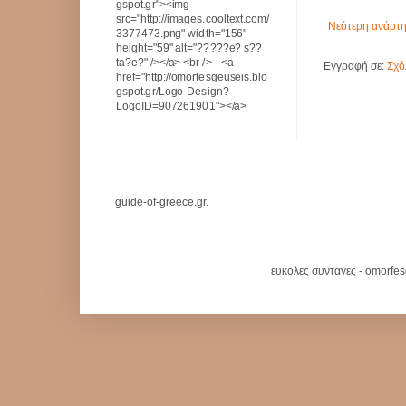
gspot.gr"><img
src="http://images.cooltext.com/
Νεότερη ανάρτ
3377473.png" width="156"
height="59" alt="?????e? s??
ta?e?" /></a> <br /> - <a
Εγγραφή σε:
Σχό
href="http://omorfesgeuseis.blo
gspot.gr/Logo-Design?
LogoID=907261901"></a>
guide-of-greece.gr.
ευκολες συνταγες - omorfe