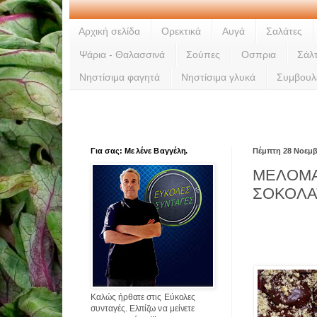
Αρχική σελίδα
Ορεκτικά
Αυγά
Σαλάτες
Ψάρια - Θαλασσινά
Σούπες
Οσπρια
Σάλ
Νηστίσιμα φαγητά
Νηστίσιμα γλυκά
Συμβουλ
Για σας: Με λένε Βαγγέλη.
Πέμπτη 28 Νοεμβ
ΜΕΛΟΜ
ΣΟΚΟΛΑ
Καλώς ήρθατε στις Εύκολες
συνταγές. Ελπίζω να μείνετε