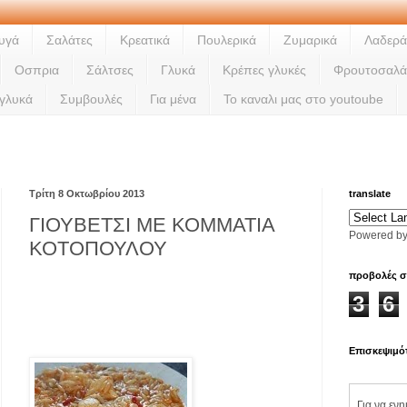
υγά
Σαλάτες
Κρεατικά
Πουλερικά
Ζυμαρικά
Λαδερά
Οσπρια
Σάλτσες
Γλυκά
Κρέπες γλυκές
Φρουτοσαλά
 γλυκά
Συμβουλές
Για μένα
Το καναλι μας στο youtoube
Lad
Τρίτη 8 Οκτωβρίου 2013
translate
ΓΙΟΥΒΕΤΣΙ ΜΕ ΚΟΜΜΑΤΙΑ
Powered b
ΚΟΤΟΠΟΥΛΟΥ
προβολές σ
3
6
Επισκεψιμό
Για να εν