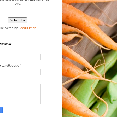
σας:
Delivered by
FeedBurner
οινωνίας
ό ταχυδρομείο
*