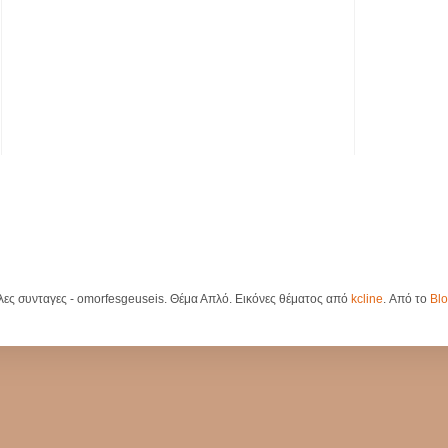
λες συνταγες - omorfesgeuseis. Θέμα Απλό. Εικόνες θέματος από
kcline
. Από το
Blo