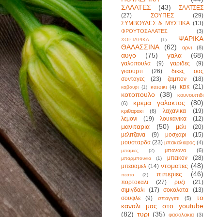
ΣΑΛΑΤΕΣ
(43)
ΣΑΛΤΣΕΣ
(27)
ΣΟΥΠΕΣ
(29)
ΣΥΜΒΟΥΛΕΣ & ΜΥΣΤΙΚΑ
(13)
ΦΡΟΥΤΟΣΑΛΑΤΕΣ
(3)
ΨΑΡΙΚΑ
ΧΟΡΤΑΡΙΚΑ
(1)
ΘΑΛΑΣΣΙΝΑ
(62)
αρνι
(8)
αυγο
(75)
γαλα
(68)
γαλοπουλα
(9)
γαριδες
(9)
γιαουρτι
(26)
δικες σας
συνταγες
(23)
ζαμπον
(18)
κεικ
(21)
κατσικι
(4)
καβουρι
(1)
κοτοπουλο
(38)
κουνουπιδι
κρεμα γαλακτος
(80)
(6)
λαχανικα
(19)
κριθαρακι
(6)
λεμονι
(19)
λουκανικα
(12)
μανιταρια
(50)
μελι
(20)
μελιτζανα
(9)
μοσχαρι
(15)
μουσταρδα
(23)
μπακαλιαρος
(4)
μπανανα
(6)
μπαμιες
(2)
μπεικον
(28)
μπαρμπουνια
(1)
ντοματες
(48)
μπεσαμελ
(14)
πιπεριες
(46)
πεστο
(2)
πορτοκαλι
(27)
ρυζι
(21)
σιμιγδαλι
(17)
σοκολατα
(13)
το
σουφλε
(9)
σπαγγετι
(5)
καναλι μας στο youtube
(82)
τυρι
(35)
φασολακια
(3)