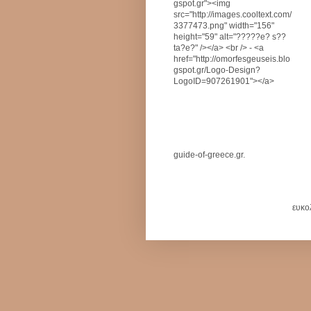
gspot.gr"><img
src="http://images.cooltext.com/
3377473.png" width="156"
height="59" alt="?????e? s??
ta?e?" /></a> <br /> - <a
href="http://omorfesgeuseis.blo
gspot.gr/Logo-Design?
LogoID=907261901"></a>
guide-of-greece.gr.
ευκο