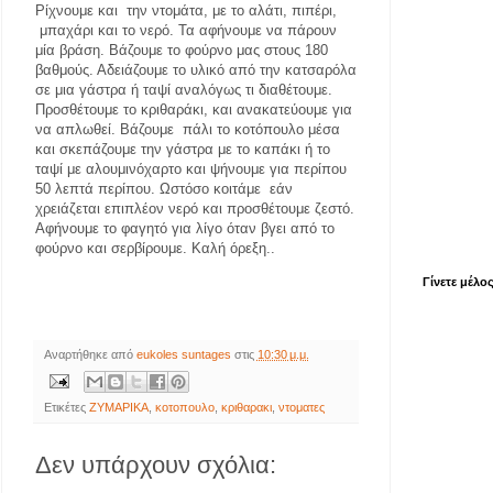
Ρίχνουμε και την ντομάτα, με το αλάτι, πιπέρι,
μπαχάρι και το νερό. Τα αφήνουμε να πάρουν
μία βράση. Βάζουμε το φούρνο μας στους 180
βαθμούς. Αδειάζουμε το υλικό από την κατσαρόλα
σε μια γάστρα ή ταψί αναλόγως τι διαθέτουμε.
Προσθέτουμε το κριθαράκι, και ανακατεύουμε για
να απλωθεί. Βάζουμε πάλι το κοτόπουλο μέσα
και σκεπάζουμε την γάστρα με το καπάκι ή το
ταψί με αλουμινόχαρτο και ψήνουμε για περίπου
50 λεπτά περίπου. Ωστόσο κοιτάμε εάν
χρειάζεται επιπλέον νερό και προσθέτουμε ζεστό.
Αφήνουμε το φαγητό για λίγο όταν βγει από το
φούρνο και σερβίρουμε. Καλή όρεξη..
Γίνετε μέλο
Αναρτήθηκε από
eukoles suntages
στις
10:30 μ.μ.
Ετικέτες
ΖΥΜΑΡΙΚΑ
,
κοτοπουλο
,
κριθαρακι
,
ντοματες
Δεν υπάρχουν σχόλια: