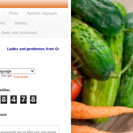
Πίτες
Κρέπες αλμυρές
τες
Διαίτης
Δικές σας συνταγές
ies and gentlemen, from Greece and abroad, thank you for visiting us every da
y
Translate
ελίδας
8
4
7
8
τητα
ημερώνεστε για τα Νέα μας στο email