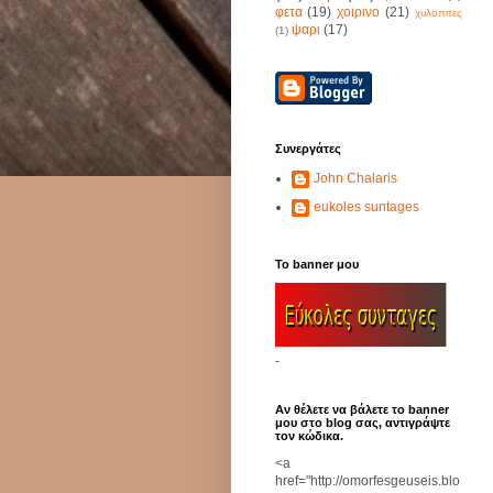
φετα
(19)
χοιρινο
(21)
χυλοπιτες
ψαρι
(17)
(1)
Συνεργάτες
John Chalaris
eukoles suntages
Το banner μου
-
Αν θέλετε να βάλετε το banner
μου στο blog σας, αντιγράψτε
τον κώδικα.
<a
href="http://omorfesgeuseis.blo