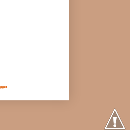
gger
.