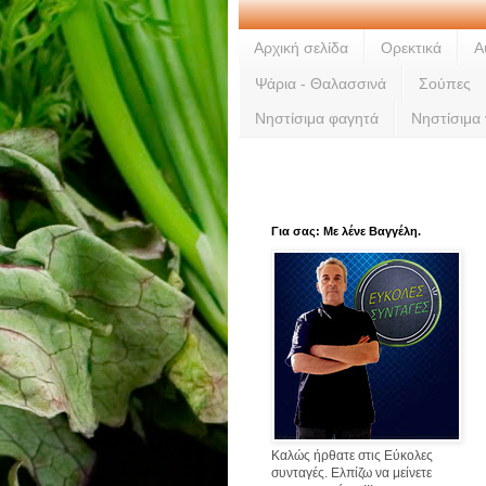
Αρχική σελίδα
Ορεκτικά
Α
Ψάρια - Θαλασσινά
Σούπες
Νηστίσιμα φαγητά
Νηστίσιμα
Για σας: Με λένε Βαγγέλη.
Καλώς ήρθατε στις Εύκολες
συνταγές. Ελπίζω να μείνετε