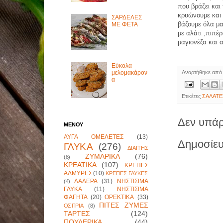
που βράζει και 
κρυώνουμε και 
ΣΑΡΔΕΛΕΣ
βάζουμε όλα μα
ΜΕ ΦΕΤΑ
με αλάτι ,πιπέ
μαγιονέζα και 
Εύκολα
μελομακάρον
Αναρτήθηκε απ
α
Ετικέτες
ΣΑΛΑΤΕ
Δεν υπάρ
ΜΕΝΟΥ
ΑΥΓΑ ΟΜΕΛΕΤΕΣ
(13)
Δημοσίευ
ΓΛΥΚΑ
(276)
ΔΙΑΙΤΗΣ
ΖΥΜΑΡΙΚΑ
(76)
(8)
ΚΡΕΑΤΙΚΑ
(107)
ΚΡΕΠΕΣ
ΑΛΜΥΡΕΣ
(10)
ΚΡΕΠΕΣ ΓΛΥΚΕΣ
ΛΑΔΕΡΑ
(31)
ΝΗΣΤΙΣΙΜΑ
(4)
ΓΛΥΚΑ
(11)
ΝΗΣΤΙΣΙΜΑ
ΦΑΓΗΤΑ
(20)
ΟΡΕΚΤΙΚΑ
(33)
ΠΙΤΕΣ ΖΥΜΕΣ
ΟΣΠΡΙΑ
(8)
ΤΑΡΤΕΣ
(124)
ΠΟΥΛΕΡΙΚΑ
(44)