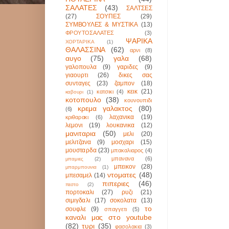
ΣΑΛΑΤΕΣ
(43)
ΣΑΛΤΣΕΣ
(27)
ΣΟΥΠΕΣ
(29)
ΣΥΜΒΟΥΛΕΣ & ΜΥΣΤΙΚΑ
(13)
ΦΡΟΥΤΟΣΑΛΑΤΕΣ
(3)
ΨΑΡΙΚΑ
ΧΟΡΤΑΡΙΚΑ
(1)
ΘΑΛΑΣΣΙΝΑ
(62)
αρνι
(8)
αυγο
(75)
γαλα
(68)
γαλοπουλα
(9)
γαριδες
(9)
γιαουρτι
(26)
δικες σας
συνταγες
(23)
ζαμπον
(18)
κεικ
(21)
κατσικι
(4)
καβουρι
(1)
κοτοπουλο
(38)
κουνουπιδι
κρεμα γαλακτος
(80)
(6)
λαχανικα
(19)
κριθαρακι
(6)
λεμονι
(19)
λουκανικα
(12)
μανιταρια
(50)
μελι
(20)
μελιτζανα
(9)
μοσχαρι
(15)
μουσταρδα
(23)
μπακαλιαρος
(4)
μπανανα
(6)
μπαμιες
(2)
μπεικον
(28)
μπαρμπουνια
(1)
ντοματες
(48)
μπεσαμελ
(14)
πιπεριες
(46)
πεστο
(2)
πορτοκαλι
(27)
ρυζι
(21)
σιμιγδαλι
(17)
σοκολατα
(13)
το
σουφλε
(9)
σπαγγετι
(5)
καναλι μας στο youtube
(82)
τυρι
(35)
φασολακια
(3)