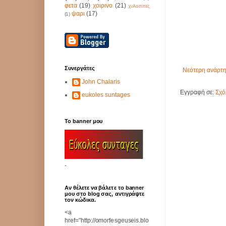
φετα
(19)
χοιρινο
(21)
χυλοπιτες
ψαρι
(17)
(1)
Συνεργάτες
Νεότερη ανάρτ
John Chalaris
Εγγραφή σε:
Σχό
eukoles suntages
Το banner μου
-
Αν θέλετε να βάλετε το banner
μου στο blog σας, αντιγράψτε
τον κώδικα.
<a
href="http://omorfesgeuseis.blo