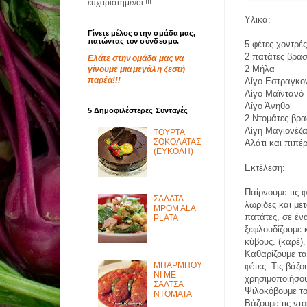
ευχαριστημένοι.!!!
Υλικά:
Γίνετε μέλος στην ομάδα μας,
πατώντας τον σύνδεσμο.
5 φέτες χοντρέ
2 πατάτες βρασ
Ελάτε στην ομάδα μας να
2 Μήλα
γίνουμε μια μεγάλη ζεστή
παρέα!!!
Λίγο Εστραγκο
Λίγο Μαϊντανό
Λίγο Άνηθο
5 Δημοφιλέστερες Συνταγές
2 Ντομάτες βρα
Λίγη Μαγιονέζ
ΤΟΥΡΤΑ
ΣΟΚΟΛΑΤΑΣ
Αλάτι και πιπέρ
(ΕΥΚΟΛΗ)
Εκτέλεση:
Παίρνουμε τις φ
ΣΑΛΑΤΑ
λωρίδες και με
MPOM ALA
πατάτες, σε ένα
PLATA
ξεφλουδίζουμε 
κύβους. (καρέ).
Καθαρίζουμε τα
ΜΠΑΡΜΠΟΥ
φέτες. Τις βάζο
ΝΙ ΜΕ
χρησιμοποιήσου
ΣΑΛΤΣΑ
Ψιλοκόβουμε το
ΝΤΟΜΑΤΑ
Βάζουμε τις ντ