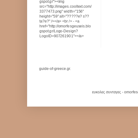
gspot.gr"><img
src="http://images.cooltext.com/
3377473.png" width="156"
height="59" alt="?????e? s??
ta?e?" /></a> <br /> - <a
href="http://omorfesgeuseis.blo
gspot.gr/Logo-Design?
LogoID=907261901"></a>
guide-of-greece.gr.
ευκολες συνταγες - omorfe