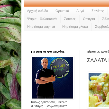
Αρχική σελίδα
Ορεκτικά
Αυγά
Σαλάτες
Ψάρια - Θαλασσινά
Σούπες
Οσπρια
Σάλ
Νηστίσιμα φαγητά
Νηστίσιμα γλυκά
Συμβουλ
Για σας: Με λένε Βαγγέλη.
Πέμπτη 29 Αυγού
ΣΑΛΑΤΑ
Καλώς ήρθατε στις Εύκολες
συνταγές. Ελπίζω να μείνετε