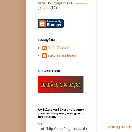
φετα
(19)
χοιρινο
(21)
χυλοπιτες
ψαρι
(17)
(1)
Συνεργάτες
John Chalaris
eukoles suntages
Το banner μου
-
Αν θέλετε να βάλετε το banner
μου στο blog σας, αντιγράψτε
τον κώδικα.
<a
Νεότερη ανάρτ
href="http://omorfesgeuseis.blo