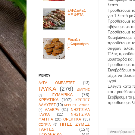
λεπτά.
Προσθέτουμε το
ΣΑΡΔΕΛΕΣ
ΜΕ ΦΕΤΑ
για 1 λεπτό με
Προσθέτουμε τα
σβήνουμε με το
Προσθέτουμε τ
Χαμηλώνουμε τη
Εύκολα
προσθέτουμε το
μελομακάρον
α
σαφράν, αλάτι,
Τέλος προσθέτο
μουστάρδα και 
Προσθέτουμε το
Σιγοβράζουμε τ
μέχρι να βράσει
ΜΕΝΟΥ
υγρά.
ΑΥΓΑ ΟΜΕΛΕΤΕΣ
(13)
Ελέγξτε κατά π
ΓΛΥΚΑ
(276)
ΔΙΑΙΤΗΣ
και προσθέστε 
ΖΥΜΑΡΙΚΑ
(76)
(8)
Σερβίρουμε το 
ΚΡΕΑΤΙΚΑ
(107)
ΚΡΕΠΕΣ
προσθέτουμε λί
ΑΛΜΥΡΕΣ
(10)
ΚΡΕΠΕΣ ΓΛΥΚΕΣ
ΛΑΔΕΡΑ
(31)
ΝΗΣΤΙΣΙΜΑ
(4)
ΓΛΥΚΑ
(11)
ΝΗΣΤΙΣΙΜΑ
ΦΑΓΗΤΑ
(20)
ΟΡΕΚΤΙΚΑ
(33)
ΠΙΤΕΣ ΖΥΜΕΣ
ΟΣΠΡΙΑ
(8)
ΤΑΡΤΕΣ
(124)
Αναρτήθηκε απ
ΠΟΥΛΕΡΙΚΑ
(44)