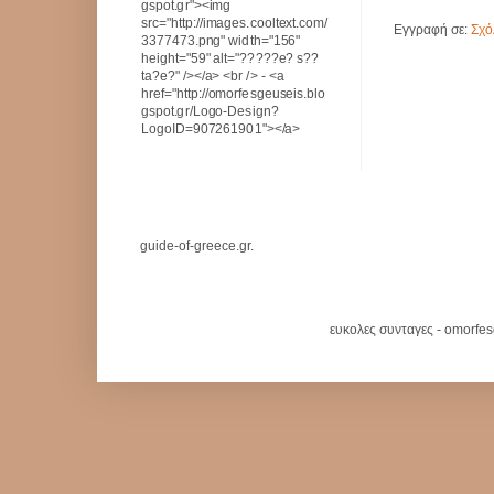
gspot.gr"><img
src="http://images.cooltext.com/
Εγγραφή σε:
Σχό
3377473.png" width="156"
height="59" alt="?????e? s??
ta?e?" /></a> <br /> - <a
href="http://omorfesgeuseis.blo
gspot.gr/Logo-Design?
LogoID=907261901"></a>
guide-of-greece.gr.
ευκολες συνταγες - omorfe