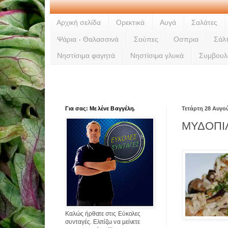
Αρχική σελίδα
Ορεκτικά
Αυγά
Σαλάτες
Ψάρια - Θαλασσινά
Σούπες
Οσπρια
Σάλ
Νηστίσιμα φαγητά
Νηστίσιμα γλυκά
Συμβουλ
Για σας: Με λένε Βαγγέλη.
Τετάρτη 28 Αυγο
ΜΥΔΟΠΙ
Καλώς ήρθατε στις Εύκολες
συνταγές. Ελπίζω να μείνετε