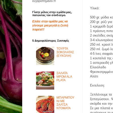
ευχαριστημένοι.!!!
Υλικά:
Γίνετε μέλος στην ομάδα μας,
πατώντας τον σύνδεσμο.
500 gr. μύδια 
Ελάτε στην ομάδα μας να
200 gr. ρύζι για
γίνουμε μια μεγάλη ζεστή
1 κρεμμύδι ξερ
παρέα!!!
1 πράσινη πιπε
2 σκελίδες σκό
3-4 κλωναράκι
5 Δημοφιλέστερες Συνταγές
250 ml. κρασί 
ΤΟΥΡΤΑ
250 ml. ζωμό 
ΣΟΚΟΛΑΤΑΣ
4-5 ίνες σαφρά
(ΕΥΚΟΛΗ)
1 κουταλιά τη
1 αστεροειδή γ
Ελαιόλαδο
Φρεσκοτριμμένο
ΣΑΛΑΤΑ
Αλάτι
MPOM ALA
PLATA
Εκτελεση:
Ξεπλένουμε τα 
ΜΠΑΡΜΠΟΥ
ξεπαγώσουν. Ψι
ΝΙ ΜΕ
σκόρδα και την
ΣΑΛΤΣΑ
Σε μια πλατιά 
ΝΤΟΜΑΤΑ
σωτάρουμε το κ