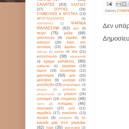
ΣΑΛΑΤΕΣ
(43)
ΣΑΛΤΣΕΣ
(27)
ΣΟΥΠΕΣ
(29)
Ετικέτες
ΖΥΜΑΡΙ
ΣΥΜΒΟΥΛΕΣ & ΜΥΣΤΙΚΑ
(13)
ΦΡΟΥΤΟΣΑΛΑΤΕΣ
(3)
ΨΑΡΙΚΑ
ΧΟΡΤΑΡΙΚΑ
(1)
Δεν υπάρ
ΘΑΛΑΣΣΙΝΑ
(62)
αρνι
(8)
αυγο
(75)
γαλα
(68)
Δημοσίευ
γαλοπουλα
(9)
γαριδες
(9)
γιαουρτι
(26)
δικες σας
συνταγες
(23)
ζαμπον
(18)
κεικ
(21)
κατσικι
(4)
καβουρι
(1)
κοτοπουλο
(38)
κουνουπιδι
κρεμα γαλακτος
(80)
(6)
λαχανικα
(19)
κριθαρακι
(6)
λεμονι
(19)
λουκανικα
(12)
μανιταρια
(50)
μελι
(20)
μελιτζανα
(9)
μοσχαρι
(15)
μουσταρδα
(23)
μπακαλιαρος
(4)
μπανανα
(6)
μπαμιες
(2)
μπεικον
(28)
μπαρμπουνια
(1)
ντοματες
(48)
μπεσαμελ
(14)
πιπεριες
(46)
πεστο
(2)
πορτοκαλι
(27)
ρυζι
(21)
σιμιγδαλι
(17)
σοκολατα
(13)
το
σουφλε
(9)
σπαγγετι
(5)
καναλι μας στο youtube
(82)
τυρι
(35)
φασολακια
(3)