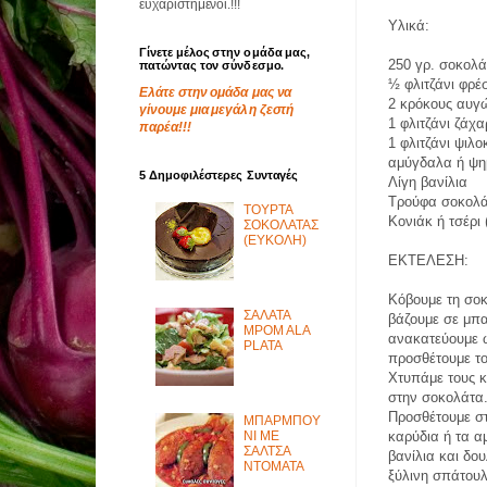
ευχαριστημένοι.!!!
Υλικά:
Γίνετε μέλος στην ομάδα μας,
250 γρ. σοκολ
πατώντας τον σύνδεσμο.
½ φλιτζάνι φρέ
Ελάτε στην ομάδα μας να
2 κρόκους αυγ
γίνουμε μια μεγάλη ζεστή
1 φλιτζάνι ζάχ
παρέα!!!
1 φλιτζάνι ψι
αμύγδαλα ή ψη
5 Δημοφιλέστερες Συνταγές
Λίγη βανίλια
Τρούφα σοκολά
ΤΟΥΡΤΑ
Κονιάκ ή τσέρι 
ΣΟΚΟΛΑΤΑΣ
(ΕΥΚΟΛΗ)
ΕΚΤΕΛΕΣΗ:
Κόβουμε τη σοκ
ΣΑΛΑΤΑ
βάζουμε σε μπα
MPOM ALA
ανακατεύουμε ώ
PLATA
προσθέτουμε το
Χτυπάμε τους κ
στην σοκολάτα
Προσθέτουμε στ
ΜΠΑΡΜΠΟΥ
ΝΙ ΜΕ
καρύδια ή τα α
ΣΑΛΤΣΑ
βανίλια και δο
ΝΤΟΜΑΤΑ
ξύλινη σπάτου