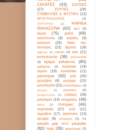
ΣΑΛΑΤΕΣ
(43)
ΣΑΛΤΣΕΣ
(27)
ΣΟΥΠΕΣ
(29)
ΣΥΜΒΟΥΛΕΣ & ΜΥΣΤΙΚΑ
(13)
ΦΡΟΥΤΟΣΑΛΑΤΕΣ
(3)
ΨΑΡΙΚΑ
ΧΟΡΤΑΡΙΚΑ
(1)
ΘΑΛΑΣΣΙΝΑ
(62)
αρνι
(8)
αυγο
(75)
γαλα
(68)
γαλοπουλα
(9)
γαριδες
(9)
γιαουρτι
(26)
δικες σας
συνταγες
(23)
ζαμπον
(18)
κεικ
(21)
κατσικι
(4)
καβουρι
(1)
κοτοπουλο
(38)
κουνουπιδι
κρεμα γαλακτος
(80)
(6)
λαχανικα
(19)
κριθαρακι
(6)
λεμονι
(19)
λουκανικα
(12)
μανιταρια
(50)
μελι
(20)
μελιτζανα
(9)
μοσχαρι
(15)
μουσταρδα
(23)
μπακαλιαρος
(4)
μπανανα
(6)
μπαμιες
(2)
μπεικον
(28)
μπαρμπουνια
(1)
ντοματες
(48)
μπεσαμελ
(14)
πιπεριες
(46)
πεστο
(2)
πορτοκαλι
(27)
ρυζι
(21)
σιμιγδαλι
(17)
σοκολατα
(13)
το
σουφλε
(9)
σπαγγετι
(5)
καναλι μας στο youtube
(82)
τυρι
(35)
φασολακια
(3)