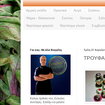
Αρχική σελίδα
Ορεκτικά
Αυγά
Σαλάτες
Ψάρια - Θαλασσινά
Σούπες
Οσπρια
Σάλ
Νηστίσιμα φαγητά
Νηστίσιμα γλυκά
Συμβουλ
Για σας: Με λένε Βαγγέλη.
Τρίτη 27 Αυγούσ
ΤΡΟΥΦΑ
Καλώς ήρθατε στις Εύκολες
συνταγές. Ελπίζω να μείνετε