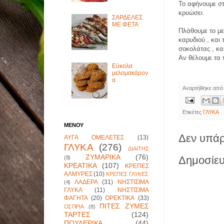
Το αφήνουμε στ
κρυώσει.
ΣΑΡΔΕΛΕΣ
ΜΕ ΦΕΤΑ
Πλάθουμε το με
καρυδιού , και 
σοκολάτας , κα
Αν θέλουμε τα 
Εύκολα
μελομακάρον
α
Αναρτήθηκε απ
Ετικέτες
ΓΛΥΚΑ
ΜΕΝΟΥ
Δεν υπάρ
ΑΥΓΑ ΟΜΕΛΕΤΕΣ
(13)
ΓΛΥΚΑ
(276)
ΔΙΑΙΤΗΣ
ΖΥΜΑΡΙΚΑ
(76)
Δημοσίευ
(8)
ΚΡΕΑΤΙΚΑ
(107)
ΚΡΕΠΕΣ
ΑΛΜΥΡΕΣ
(10)
ΚΡΕΠΕΣ ΓΛΥΚΕΣ
ΛΑΔΕΡΑ
(31)
ΝΗΣΤΙΣΙΜΑ
(4)
ΓΛΥΚΑ
(11)
ΝΗΣΤΙΣΙΜΑ
ΦΑΓΗΤΑ
(20)
ΟΡΕΚΤΙΚΑ
(33)
ΠΙΤΕΣ ΖΥΜΕΣ
ΟΣΠΡΙΑ
(8)
ΤΑΡΤΕΣ
(124)
ΠΟΥΛΕΡΙΚΑ
(44)