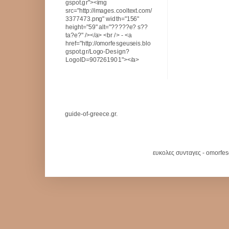
gspot.gr"><img
src="http://images.cooltext.com/
3377473.png" width="156"
height="59" alt="?????e? s??
ta?e?" /></a> <br /> - <a
href="http://omorfesgeuseis.blo
gspot.gr/Logo-Design?
LogoID=907261901"></a>
guide-of-greece.gr.
ευκολες συνταγες - omorfe