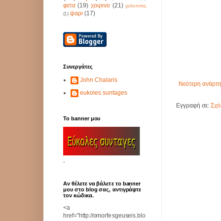
φετα
(19)
χοιρινο
(21)
χυλοπιτες
ψαρι
(17)
(1)
Συνεργάτες
John Chalaris
Νεότερη ανάρτ
eukoles suntages
Εγγραφή σε:
Σχό
Το banner μου
-
Αν θέλετε να βάλετε το banner
μου στο blog σας, αντιγράψτε
τον κώδικα.
<a
href="http://omorfesgeuseis.blo