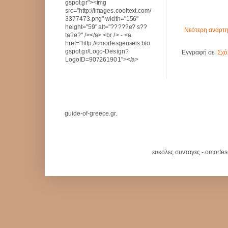
gspot.gr"><img
src="http://images.cooltext.com/
3377473.png" width="156"
height="59" alt="?????e? s??
Νεότερη ανάρτ
ta?e?" /></a> <br /> - <a
href="http://omorfesgeuseis.blo
gspot.gr/Logo-Design?
Εγγραφή σε:
Σχό
LogoID=907261901"></a>
guide-of-greece.gr.
ευκολες συνταγες - omorfe