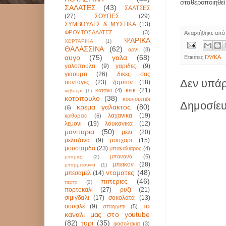
σταθεροποιηθεί
ΣΑΛΑΤΕΣ
(43)
ΣΑΛΤΣΕΣ
(27)
ΣΟΥΠΕΣ
(29)
ΣΥΜΒΟΥΛΕΣ & ΜΥΣΤΙΚΑ
(13)
ΦΡΟΥΤΟΣΑΛΑΤΕΣ
(3)
Αναρτήθηκε απ
ΨΑΡΙΚΑ
ΧΟΡΤΑΡΙΚΑ
(1)
ΘΑΛΑΣΣΙΝΑ
(62)
αρνι
(8)
αυγο
(75)
γαλα
(68)
Ετικέτες
ΓΛΥΚΑ
γαλοπουλα
(9)
γαριδες
(9)
γιαουρτι
(26)
δικες σας
Δεν υπάρ
συνταγες
(23)
ζαμπον
(18)
κεικ
(21)
κατσικι
(4)
καβουρι
(1)
κοτοπουλο
(38)
κουνουπιδι
Δημοσίευ
κρεμα γαλακτος
(80)
(6)
λαχανικα
(19)
κριθαρακι
(6)
λεμονι
(19)
λουκανικα
(12)
μανιταρια
(50)
μελι
(20)
μελιτζανα
(9)
μοσχαρι
(15)
μουσταρδα
(23)
μπακαλιαρος
(4)
μπανανα
(6)
μπαμιες
(2)
μπεικον
(28)
μπαρμπουνια
(1)
ντοματες
(48)
μπεσαμελ
(14)
πιπεριες
(46)
πεστο
(2)
πορτοκαλι
(27)
ρυζι
(21)
σιμιγδαλι
(17)
σοκολατα
(13)
το
σουφλε
(9)
σπαγγετι
(5)
καναλι μας στο youtube
(82)
τυρι
(35)
φασολακια
(3)