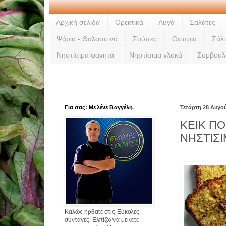
Αρχική σελίδα
Ορεκτικά
Αυγά
Σαλάτες
Ψάρια - Θαλασσινά
Σούπες
Οσπρια
Σάλ
Νηστίσιμα φαγητά
Νηστίσιμα γλυκά
Συμβουλ
Για σας: Με λένε Βαγγέλη.
Τετάρτη 28 Αυγο
ΚΕΙΚ Π
ΝΗΣΤΙΣ
Καλώς ήρθατε στις Εύκολες
συνταγές. Ελπίζω να μείνετε