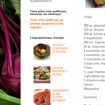
ευχαριστημένοι.!!!
Γίνετε μέλος στην ομάδα μας,
πατώντας τον σύνδεσμο.
Υλικά:
Ελάτε στην ομάδα μας να
γίνουμε μια μεγάλη ζεστή
200 gr. μαργαρ
παρέα!!!
125 gr. ζάχαρη
400 gr. άλεύρι 
5 Δημοφιλέστερες Συνταγές
3 πορτοκάλια
250 ml. πορτο
ΤΟΥΡΤΑ
30 gr. λικέρ κο
ΣΟΚΟΛΑΤΑΣ
1 κουταλάκι το
(ΕΥΚΟΛΗ)
1 κουταλάκι το
¼ κουταλάκι το
Ξύσμα ενός πο
Γλάσο
ΣΑΛΑΤΑ
MPOM ALA
¼ χυμό πορτοκ
PLATA
2 φλυτζάνια άχ
1 σταγόνα εσά
Αλεύρι
Μαργαρίνη
ΜΠΑΡΜΠΟΥ
ΝΙ ΜΕ
Εκτέλεση:
ΣΑΛΤΣΑ
ΝΤΟΜΑΤΑ