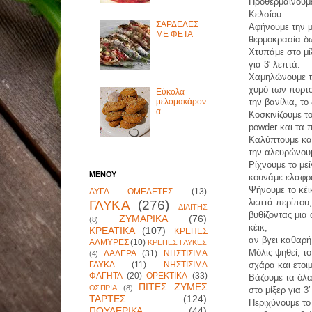
Προθερμαίνουμ
Κελσίου.
ΣΑΡΔΕΛΕΣ
Αφήνουμε την μ
ΜΕ ΦΕΤΑ
θερμοκρασία δ
Χτυπάμε στο μί
για 3′ λεπτά.
Χαμηλώνουμε τ
χυμό των πορτ
Εύκολα
μελομακάρον
την βανίλια, το
α
Κοσκινίζουμε το
powder και τα 
Καλύπτουμε κα
την αλευρώνου
Ρίχνουμε το με
ΜΕΝΟΥ
κουνάμε ελαφρ
Ψήνουμε το κέι
ΑΥΓΑ ΟΜΕΛΕΤΕΣ
(13)
λεπτά περίπου,
ΓΛΥΚΑ
(276)
ΔΙΑΙΤΗΣ
βυθίζοντας μια
ΖΥΜΑΡΙΚΑ
(76)
(8)
κέικ,
ΚΡΕΑΤΙΚΑ
(107)
ΚΡΕΠΕΣ
αν βγει καθαρή 
ΑΛΜΥΡΕΣ
(10)
ΚΡΕΠΕΣ ΓΛΥΚΕΣ
Μόλις ψηθεί, τ
ΛΑΔΕΡΑ
(31)
ΝΗΣΤΙΣΙΜΑ
(4)
ΓΛΥΚΑ
(11)
ΝΗΣΤΙΣΙΜΑ
σχάρα και ετοι
ΦΑΓΗΤΑ
(20)
ΟΡΕΚΤΙΚΑ
(33)
Βάζουμε τα όλ
ΠΙΤΕΣ ΖΥΜΕΣ
ΟΣΠΡΙΑ
(8)
στο μίξερ για 3
ΤΑΡΤΕΣ
(124)
Περιχύνουμε το
ΠΟΥΛΕΡΙΚΑ
(44)