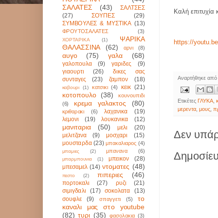
ΣΑΛΑΤΕΣ
(43)
ΣΑΛΤΣΕΣ
Καλή επιτυχία 
(27)
ΣΟΥΠΕΣ
(29)
ΣΥΜΒΟΥΛΕΣ & ΜΥΣΤΙΚΑ
(13)
ΦΡΟΥΤΟΣΑΛΑΤΕΣ
(3)
ΨΑΡΙΚΑ
ΧΟΡΤΑΡΙΚΑ
(1)
https://youtu.
ΘΑΛΑΣΣΙΝΑ
(62)
αρνι
(8)
αυγο
(75)
γαλα
(68)
γαλοπουλα
(9)
γαριδες
(9)
γιαουρτι
(26)
δικες σας
Αναρτήθηκε απ
συνταγες
(23)
ζαμπον
(18)
κεικ
(21)
κατσικι
(4)
καβουρι
(1)
κοτοπουλο
(38)
κουνουπιδι
Ετικέτες
ΓΛΥΚΑ
,
κρεμα γαλακτος
(80)
(6)
μερεντα
,
μους
,
π
λαχανικα
(19)
κριθαρακι
(6)
λεμονι
(19)
λουκανικα
(12)
μανιταρια
(50)
μελι
(20)
Δεν υπάρ
μελιτζανα
(9)
μοσχαρι
(15)
μουσταρδα
(23)
μπακαλιαρος
(4)
μπανανα
(6)
μπαμιες
(2)
Δημοσίευ
μπεικον
(28)
μπαρμπουνια
(1)
ντοματες
(48)
μπεσαμελ
(14)
πιπεριες
(46)
πεστο
(2)
πορτοκαλι
(27)
ρυζι
(21)
σιμιγδαλι
(17)
σοκολατα
(13)
το
σουφλε
(9)
σπαγγετι
(5)
καναλι μας στο youtube
(82)
τυρι
(35)
φασολακια
(3)