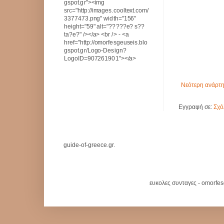
gspot.gr"><img
src="http://images.cooltext.com/
3377473.png" width="156"
height="59" alt="?????e? s??
ta?e?" /></a> <br /> - <a
href="http://omorfesgeuseis.blo
gspot.gr/Logo-Design?
LogoID=907261901"></a>
Νεότερη ανάρτ
Εγγραφή σε:
Σχό
guide-of-greece.gr.
ευκολες συνταγες - omorfe