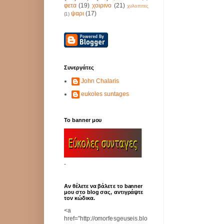
φετα
(19)
χοιρινο
(21)
χυλοπιτες
ψαρι
(17)
(1)
Συνεργάτες
John Chalaris
eukoles suntages
Το banner μου
-
Αν θέλετε να βάλετε το banner
μου στο blog σας, αντιγράψτε
τον κώδικα.
<a
href="http://omorfesgeuseis.blo