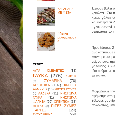
Έχουμε βάλει σ
ΣΑΡΔΕΛΕΣ
ΜΕ ΦΕΤΑ
κρυώσει.
Στο 
κρέμα γάλακτο
και ύστερα σε 
γίνει σαντιγί
σταματάμε το 
Εύκολα
μελομακάρον
α
Προσθέτουμε 2 
ανακατεύουμε 
πάνω με μια μα
μείγμα μας, πρ
ΜΕΝΟΥ
γάλακτος. Συνε
ΑΥΓΑ ΟΜΕΛΕΤΕΣ
(13)
ίδιο ρυθμό, με
ΓΛΥΚΑ
(276)
τα πάνω.
ΔΙΑΙΤΗΣ
ΖΥΜΑΡΙΚΑ
(76)
(8)
ΚΡΕΑΤΙΚΑ
(107)
ΚΡΕΠΕΣ
ΑΛΜΥΡΕΣ
(10)
ΚΡΕΠΕΣ ΓΛΥΚΕΣ
Μοιράζουμε την
ΛΑΔΕΡΑ
(31)
ΝΗΣΤΙΣΙΜΑ
(4)
αφήνουμε στο 
ΓΛΥΚΑ
(11)
ΝΗΣΤΙΣΙΜΑ
θέλουμε γαρνί
ΦΑΓΗΤΑ
(20)
ΟΡΕΚΤΙΚΑ
(33)
σοκολάτας, μπι
ΠΙΤΕΣ ΖΥΜΕΣ
ΟΣΠΡΙΑ
(8)
ΤΑΡΤΕΣ
(124)
ΠΟΥΛΕΡΙΚΑ
(44)