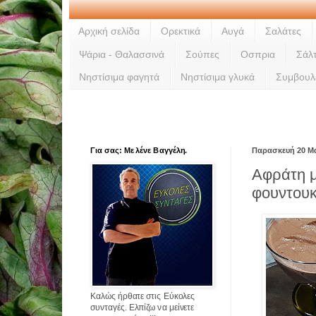
Αρχική σελίδα
Ορεκτικά
Αυγά
Σαλάτες
Ψάρια - Θαλασσινά
Σούπες
Οσπρια
Σάλ
Νηστίσιμα φαγητά
Νηστίσιμα γλυκά
Συμβουλ
Για σας: Με λένε Βαγγέλη.
Παρασκευή 20 Μα
Αφράτη 
φουντουκ
Καλώς ήρθατε στις Εύκολες
συνταγές. Ελπίζω να μείνετε