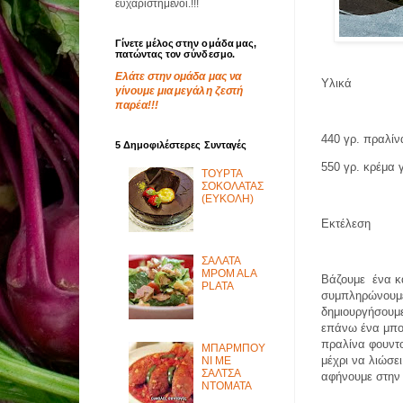
ευχαριστημένοι.!!!
Γίνετε μέλος στην ομάδα μας,
πατώντας τον σύνδεσμο.
Ελάτε στην ομάδα μας να
Υλικά
γίνουμε μια μεγάλη ζεστή
παρέα!!!
440 γρ. πραλίν
5 Δημοφιλέστερες Συνταγές
550 γρ. κρέμα
ΤΟΥΡΤΑ
ΣΟΚΟΛΑΤΑΣ
(ΕΥΚΟΛΗ)
Εκτέλεση
ΣΑΛΑΤΑ
MPOM ALA
Βάζουμε
ένα κ
PLATA
συμπληρώνουμε
δημιουργήσουμ
επάνω ένα μπολ
πραλίνα φουντο
ΜΠΑΡΜΠΟΥ
μέχρι να λιώσε
ΝΙ ΜΕ
ΣΑΛΤΣΑ
αφήνουμε στην
ΝΤΟΜΑΤΑ