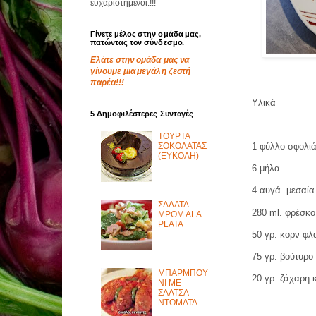
ευχαριστημένοι.!!!
Γίνετε μέλος στην ομάδα μας,
πατώντας τον σύνδεσμο.
Ελάτε στην ομάδα μας να
γίνουμε μια μεγάλη ζεστή
παρέα!!!
Υλικά
5 Δημοφιλέστερες Συνταγές
ΤΟΥΡΤΑ
1 φύλλο σφολι
ΣΟΚΟΛΑΤΑΣ
(ΕΥΚΟΛΗ)
6 μήλα
4 αυγά
μεσαία
ΣΑΛΑΤΑ
280
ml
. φρέσκ
MPOM ALA
PLATA
50 γρ. κορν φλ
75 γρ. βούτυρο
ΜΠΑΡΜΠΟΥ
20 γρ. ζάχαρη
ΝΙ ΜΕ
ΣΑΛΤΣΑ
ΝΤΟΜΑΤΑ