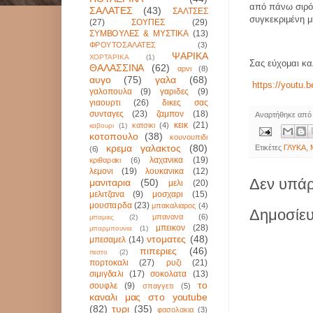
από πάνω σιρό
ΣΑΛΑΤΕΣ
(43)
ΣΑΛΤΣΕΣ
συγκεκριμένη μ
(27)
ΣΟΥΠΕΣ
(29)
ΣΥΜΒΟΥΛΕΣ & ΜΥΣΤΙΚΑ
(13)
ΦΡΟΥΤΟΣΑΛΑΤΕΣ
(3)
ΨΑΡΙΚΑ
ΧΟΡΤΑΡΙΚΑ
(1)
Σας εύχομαι καλ
ΘΑΛΑΣΣΙΝΑ
(62)
αρνι
(8)
αυγο
(75)
γαλα
(68)
https://yout
γαλοπουλα
(9)
γαριδες
(9)
γιαουρτι
(26)
δικες σας
συνταγες
(23)
ζαμπον
(18)
Αναρτήθηκε απ
κεικ
(21)
κατσικι
(4)
καβουρι
(1)
κοτοπουλο
(38)
κουνουπιδι
κρεμα γαλακτος
(80)
Ετικέτες
ΓΛΥΚΑ
,
(6)
λαχανικα
(19)
κριθαρακι
(6)
λεμονι
(19)
λουκανικα
(12)
Δεν υπάρ
μανιταρια
(50)
μελι
(20)
μελιτζανα
(9)
μοσχαρι
(15)
μουσταρδα
(23)
μπακαλιαρος
(4)
Δημοσίευ
μπανανα
(6)
μπαμιες
(2)
μπεικον
(28)
μπαρμπουνια
(1)
ντοματες
(48)
μπεσαμελ
(14)
πιπεριες
(46)
πεστο
(2)
πορτοκαλι
(27)
ρυζι
(21)
σιμιγδαλι
(17)
σοκολατα
(13)
το
σουφλε
(9)
σπαγγετι
(5)
καναλι μας στο youtube
(82)
τυρι
(35)
φασολακια
(3)