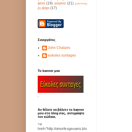
φετα
(19)
χοιρινο
(21)
χυλοπιτες
ψαρι
(17)
(1)
Συνεργάτες
John Chalaris
eukoles suntages
Το banner μου
-
Αν θέλετε να βάλετε το banner
μου στο blog σας, αντιγράψτε
τον κώδικα.
<a
href="http://omorfesgeuseis.blo