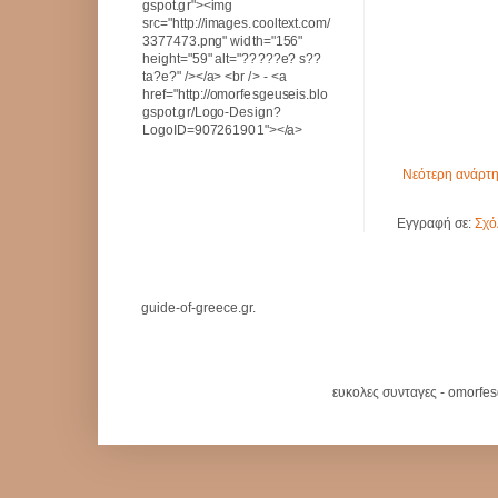
gspot.gr"><img
src="http://images.cooltext.com/
3377473.png" width="156"
height="59" alt="?????e? s??
ta?e?" /></a> <br /> - <a
href="http://omorfesgeuseis.blo
gspot.gr/Logo-Design?
LogoID=907261901"></a>
Νεότερη ανάρτ
Εγγραφή σε:
Σχό
guide-of-greece.gr.
ευκολες συνταγες - omorfe