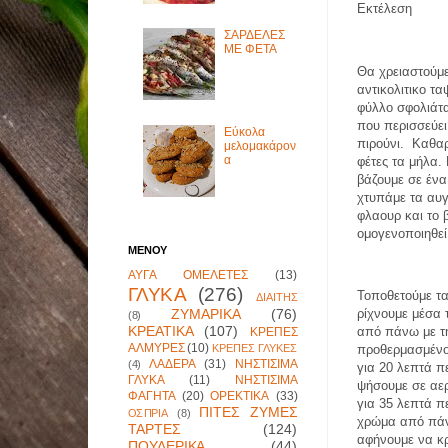
Εκτέλεση
ΣΑΡΔΕΛΕΣ
ΜΕ ΦΕΤΑ
Θα χρειαστούμ
αντικολιτικο τα
φύλλο σφολιάτα
που περισσεύε
Εύκολα
πιρούνι.
Καθαρ
μελομακάρον
α
φέτες τα μήλα.
βάζουμε σε ένα
χτυπάμε τα αυγ
φλαουρ και το 
ομογενοποιηθεί
ΜΕΝΟΥ
ΑΥΓΑ ΟΜΕΛΕΤΕΣ
(13)
ΓΛΥΚΑ
(276)
Τοποθετούμε τ
ΔΙΑΙΤΗΣ
ΖΥΜΑΡΙΚΑ
(76)
ρίχνουμε μέσα 
(8)
ΚΡΕΑΤΙΚΑ
(107)
από πάνω με τ
ΚΡΕΠΕΣ
ΑΛΜΥΡΕΣ
(10)
ΚΡΕΠΕΣ ΓΛΥΚΕΣ
προθερμασμένο
ΛΑΔΕΡΑ
(31)
ΝΗΣΤΙΣΙΜΑ
(4)
για 20 λεπτά π
ΓΛΥΚΑ
(11)
ΝΗΣΤΙΣΙΜΑ
ψήσουμε σε αερ
ΦΑΓΗΤΑ
(20)
ΟΡΕΚΤΙΚΑ
(33)
για 35 λεπτά π
ΠΙΤΕΣ ΖΥΜΕΣ
ΟΣΠΡΙΑ
(8)
χρώμα από πά
ΤΑΡΤΕΣ
(124)
αφήνουμε να κ
ΠΟΥΛΕΡΙΚΑ
(44)