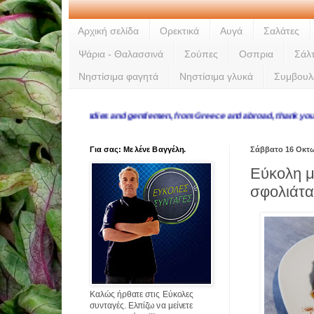
Αρχική σελίδα
Ορεκτικά
Αυγά
Σαλάτες
Ψάρια - Θαλασσινά
Σούπες
Οσπρια
Σάλ
Νηστίσιμα φαγητά
Νηστίσιμα γλυκά
Συμβουλ
Ladies and gentlemen, from Greece and abroad, thank you for 
Για σας: Με λένε Βαγγέλη.
Σάββατο 16 Οκτ
Εύκολη μ
σφολιάτ
Καλώς ήρθατε στις Εύκολες
συνταγές. Ελπίζω να μείνετε