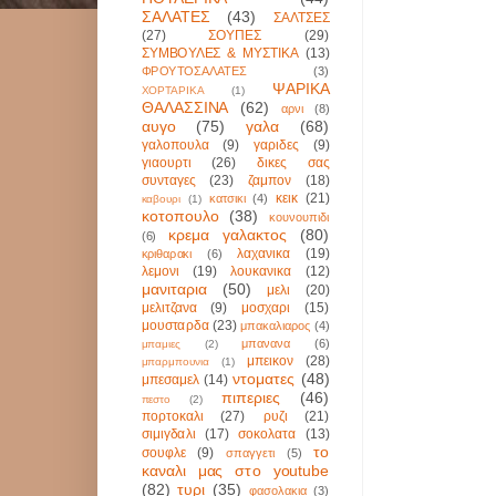
ΣΑΛΑΤΕΣ
(43)
ΣΑΛΤΣΕΣ
(27)
ΣΟΥΠΕΣ
(29)
ΣΥΜΒΟΥΛΕΣ & ΜΥΣΤΙΚΑ
(13)
ΦΡΟΥΤΟΣΑΛΑΤΕΣ
(3)
ΨΑΡΙΚΑ
ΧΟΡΤΑΡΙΚΑ
(1)
ΘΑΛΑΣΣΙΝΑ
(62)
αρνι
(8)
αυγο
(75)
γαλα
(68)
γαλοπουλα
(9)
γαριδες
(9)
γιαουρτι
(26)
δικες σας
συνταγες
(23)
ζαμπον
(18)
κεικ
(21)
κατσικι
(4)
καβουρι
(1)
κοτοπουλο
(38)
κουνουπιδι
κρεμα γαλακτος
(80)
(6)
λαχανικα
(19)
κριθαρακι
(6)
λεμονι
(19)
λουκανικα
(12)
μανιταρια
(50)
μελι
(20)
μελιτζανα
(9)
μοσχαρι
(15)
μουσταρδα
(23)
μπακαλιαρος
(4)
μπανανα
(6)
μπαμιες
(2)
μπεικον
(28)
μπαρμπουνια
(1)
ντοματες
(48)
μπεσαμελ
(14)
πιπεριες
(46)
πεστο
(2)
πορτοκαλι
(27)
ρυζι
(21)
σιμιγδαλι
(17)
σοκολατα
(13)
το
σουφλε
(9)
σπαγγετι
(5)
καναλι μας στο youtube
(82)
τυρι
(35)
φασολακια
(3)