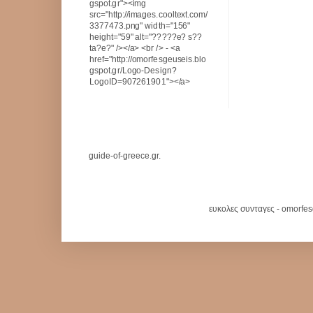
gspot.gr"><img
src="http://images.cooltext.com/
3377473.png" width="156"
height="59" alt="?????e? s??
ta?e?" /></a> <br /> - <a
href="http://omorfesgeuseis.blo
gspot.gr/Logo-Design?
LogoID=907261901"></a>
guide-of-greece.gr.
ευκολες συνταγες - omorfe