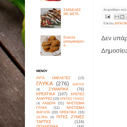
Αναρτήθηκε απ
ΣΑΡΔΕΛΕΣ
ΜΕ ΦΕΤΑ
Ετικέτες
ΑΥΓΑ Ο
Δεν υπάρ
Εύκολα
μελομακάρον
α
Δημοσίευ
ΜΕΝΟΥ
ΑΥΓΑ ΟΜΕΛΕΤΕΣ
(13)
ΓΛΥΚΑ
(276)
ΔΙΑΙΤΗΣ
ΖΥΜΑΡΙΚΑ
(76)
(8)
ΚΡΕΑΤΙΚΑ
(107)
ΚΡΕΠΕΣ
ΑΛΜΥΡΕΣ
(10)
ΚΡΕΠΕΣ ΓΛΥΚΕΣ
ΛΑΔΕΡΑ
(31)
ΝΗΣΤΙΣΙΜΑ
(4)
ΓΛΥΚΑ
(11)
ΝΗΣΤΙΣΙΜΑ
ΦΑΓΗΤΑ
(20)
ΟΡΕΚΤΙΚΑ
(33)
ΠΙΤΕΣ ΖΥΜΕΣ
ΟΣΠΡΙΑ
(8)
ΤΑΡΤΕΣ
(124)
ΠΟΥΛΕΡΙΚΑ
(44)