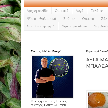
Αρχική σελίδα
Ορεκτικά
Αυγά
Σαλάτες
Ψάρια - Θαλασσινά
Σούπες
Οσπρια
Σάλ
Νηστίσιμα φαγητά
Νηστίσιμα γλυκά
Συμβουλ
Για σας: Με λένε Βαγγέλη.
Κυριακή 6 Οκτωβ
ΑΥΓΑ ΜΑ
ΜΠΑΛΣΑ
Καλώς ήρθατε στις Εύκολες
συνταγές. Ελπίζω να μείνετε