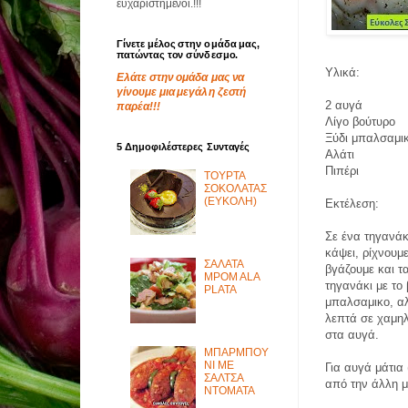
ευχαριστημένοι.!!!
Γίνετε μέλος στην ομάδα μας,
πατώντας τον σύνδεσμο.
Υλικά:
Ελάτε στην ομάδα μας να
γίνουμε μια μεγάλη ζεστή
2 αυγά
παρέα!!!
Λίγο βούτυρο
Ξύδι μπαλσαμι
5 Δημοφιλέστερες Συνταγές
Αλάτι
Πιπέρι
ΤΟΥΡΤΑ
ΣΟΚΟΛΑΤΑΣ
(ΕΥΚΟΛΗ)
Εκτέλεση:
Σε ένα τηγανάκ
κάψει, ρίχνουμ
ΣΑΛΑΤΑ
βγάζουμε και τ
MPOM ALA
τηγανάκι με το 
PLATA
μπαλσαμικο, αλ
λεπτά σε χαμηλ
στα αυγά.
ΜΠΑΡΜΠΟΥ
ΝΙ ΜΕ
Για αυγά μάτια
ΣΑΛΤΣΑ
από την άλλη μ
ΝΤΟΜΑΤΑ