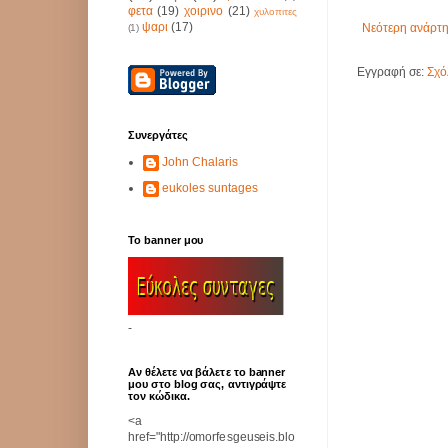
φετα
(19)
χοιρινο
(21)
χυλοπιτες
ψαρι
(17)
Νεότερη ανάρτ
(1)
Εγγραφή σε:
Σχό
Συνεργάτες
John Chalaris
eukoles suntages
Το banner μου
-
Αν θέλετε να βάλετε το banner
μου στο blog σας, αντιγράψτε
τον κώδικα.
<a
href="http://omorfesgeuseis.blo