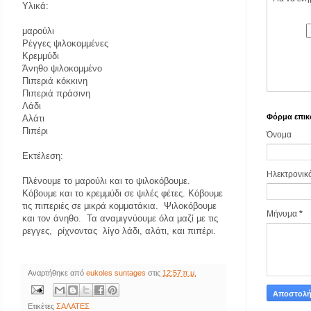
Υλικά:
μαρούλι
Ρέγγες ψιλοκομμένες
Κρεμμύδι
Άνηθο ψιλοκομμένο
Πιπεριά κόκκινη
Πιπεριά πράσινη
Λάδι
Φόρμα επικ
Αλάτι
Πιπέρι
Όνομα
Εκτέλεση:
Ηλεκτρονικ
Πλένουμε το μαρούλι και το ψιλοκόβουμε.
Κόβουμε και το κρεμμύδι σε ψιλές φέτες. Κόβουμε
τις πιπεριές σε μικρά κομματάκια. Ψιλοκόβουμε
Μήνυμα
*
και τον άνηθο. Τα αναμιγνύουμε όλα μαζί με τις
ρεγγες, ρίχνοντας λίγο λάδι, αλάτι, και πιπέρι.
Αναρτήθηκε από
eukoles suntages
στις
12:57 π.μ.
Ετικέτες
ΣΑΛΑΤΕΣ