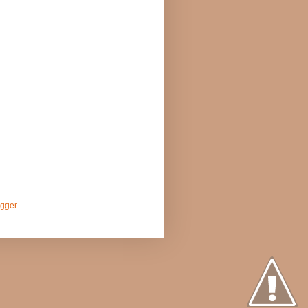
gger
.