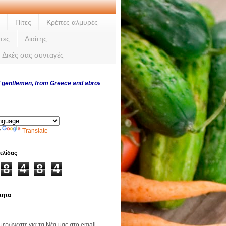
Πίτες
Κρέπες αλμυρές
τες
Διαίτης
Δικές σας συνταγές
en, from Greece and abroad, thank you for visiting us every day and trusting
y
Translate
ελίδας
8
4
8
4
τητα
ημερώνεστε για τα Νέα μας στο email