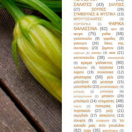
ΣΑΛΑΤΕΣ
(43)
ΣΑΛΤΣΕΣ
(27)
ΣΟΥΠΕΣ
(29)
ΣΥΜΒΟΥΛΕΣ & ΜΥΣΤΙΚΑ
(13)
ΦΡΟΥΤΟΣΑΛΑΤΕΣ
(3)
ΨΑΡΙΚΑ
ΧΟΡΤΑΡΙΚΑ
(1)
ΘΑΛΑΣΣΙΝΑ
(62)
αρνι
(8)
αυγο
(75)
γαλα
(68)
γαλοπουλα
(9)
γαριδες
(9)
γιαουρτι
(26)
δικες σας
συνταγες
(23)
ζαμπον
(18)
κεικ
(21)
κατσικι
(4)
καβουρι
(1)
κοτοπουλο
(38)
κουνουπιδι
κρεμα γαλακτος
(80)
(6)
λαχανικα
(19)
κριθαρακι
(6)
λεμονι
(19)
λουκανικα
(12)
μανιταρια
(50)
μελι
(20)
μελιτζανα
(9)
μοσχαρι
(15)
μουσταρδα
(23)
μπακαλιαρος
(4)
μπανανα
(6)
μπαμιες
(2)
μπεικον
(28)
μπαρμπουνια
(1)
ντοματες
(48)
μπεσαμελ
(14)
πιπεριες
(46)
πεστο
(2)
πορτοκαλι
(27)
ρυζι
(21)
σιμιγδαλι
(17)
σοκολατα
(13)
το
σουφλε
(9)
σπαγγετι
(5)
καναλι μας στο youtube
(82)
τυρι
(35)
φασολακια
(3)