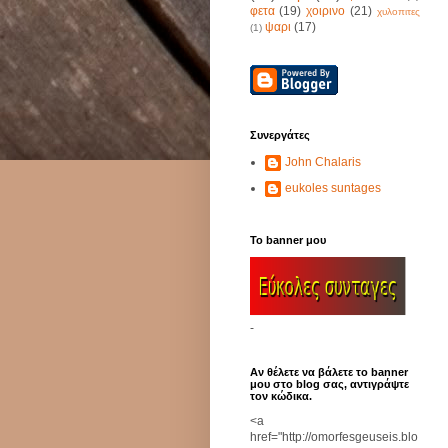
φετα
(19)
χοιρινο
(21)
χυλοπιτες
ψαρι
(17)
(1)
Συνεργάτες
John Chalaris
eukoles suntages
Το banner μου
-
Αν θέλετε να βάλετε το banner
μου στο blog σας, αντιγράψτε
τον κώδικα.
<a
href="http://omorfesgeuseis.blo