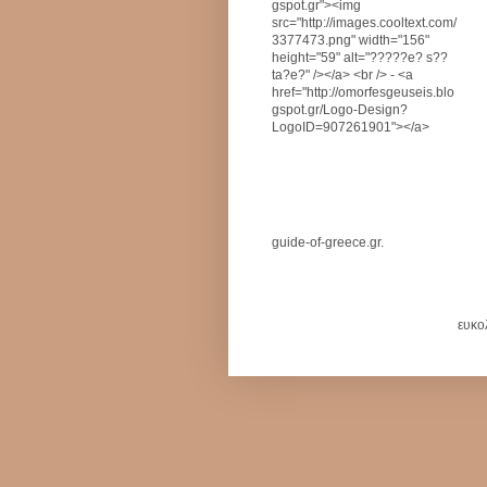
gspot.gr"><img
src="http://images.cooltext.com/
3377473.png" width="156"
height="59" alt="?????e? s??
ta?e?" /></a> <br /> - <a
href="http://omorfesgeuseis.blo
gspot.gr/Logo-Design?
LogoID=907261901"></a>
guide-of-greece.gr.
ευκο