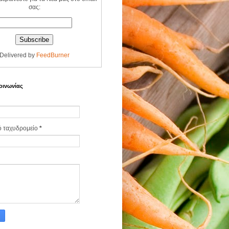
σας:
Delivered by
FeedBurner
οινωνίας
ό ταχυδρομείο
*