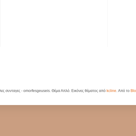
λες συνταγες - omorfesgeuseis. Θέμα Απλό. Εικόνες θέματος από
kcline
. Από το
Blo