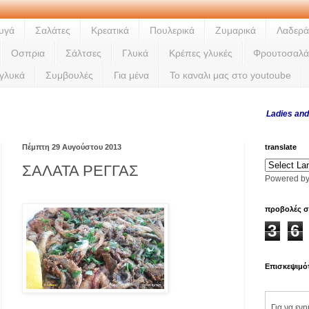
υγά
Σαλάτες
Κρεατικά
Πουλερικά
Ζυμαρικά
Λαδερά
Οσπρια
Σάλτσες
Γλυκά
Κρέπες γλυκές
Φρουτοσαλά
 γλυκά
Συμβουλές
Για μένα
Το καναλι μας στο youtoube
Ladies and gentlem
Πέμπτη 29 Αυγούστου 2013
translate
ΣΑΛΑΤΑ ΡΕΓΓΑΣ
Powered b
προβολές σ
3
6
Επισκεψιμό
Για να εν