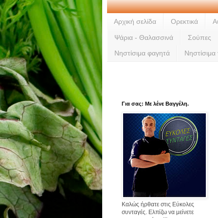
Αρχική σελίδα
Ορεκτικά
Α
Ψάρια - Θαλασσινά
Σούπες
Νηστίσιμα φαγητά
Νηστίσιμα
Για σας: Με λένε Βαγγέλη.
Καλώς ήρθατε στις Εύκολες
συνταγές. Ελπίζω να μείνετε