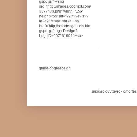
gspot.gr"><img
src="http://images.cooltext.com/
3377473.png" width="156"
height="59" alt="?????e? s??
ta?e?" /></a> <br /> - <a
href="http://omorfesgeuseis.blo
gspot.gr/Logo-Design?
LogoID=907261901"></a>
guide-of-greece.gr.
ευκολες συνταγες - omorfe