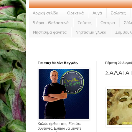
Αρχική σελίδα
Ορεκτικά
Αυγά
Σαλάτες
Ψάρια - Θαλασσινά
Σούπες
Οσπρια
Σάλ
Νηστίσιμα φαγητά
Νηστίσιμα γλυκά
Συμβουλ
Για σας: Με λένε Βαγγέλη.
Πέμπτη 29 Αυγού
ΣΑΛΑΤΑ
Καλώς ήρθατε στις Εύκολες
συνταγές. Ελπίζω να μείνετε