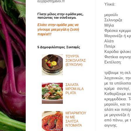
ευχαριστημένοι.!!!
Υλικά:
Γίνετε μέλος στην ομάδα μας,
μαρούλι
πατώντας τον σύνδεσμο.
Σελινοριζα
Ελάτε στην ομάδα μας να
Μήλα
γίνουμε μια μεγάλη ζεστή
Φρέσκα κρεμμυ
παρέα!!!
Μαγιονέζα ή κρ
Αλάτι
Πιπέρι
5 Δημοφιλέστερες Συνταγές
Καρύδια ψιλοκ
ΤΟΥΡΤΑ
Φιστίκια αιγινη
ΣΟΚΟΛΑΤΑΣ
Εκτέλεση:
(ΕΥΚΟΛΗ)
τρίβουμε τη σελ
λαχανικών, τη
με τα υπόλοιπα 
ΣΑΛΑΤΑ
κρέμα σαντιγί,
MPOM ALA
PLATA
Καθαρίζουμε κ
κρεμμυδάκια. Τ
μαρούλι, και τ
αλάτι και πιπέ
ΜΠΑΡΜΠΟΥ
με μαγιονέζα ή
ΝΙ ΜΕ
από πάνω, με τ
ΣΑΛΤΣΑ
αιγινης.
ΝΤΟΜΑΤΑ