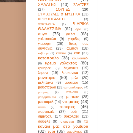
ΣΑΛΑΤΕΣ
(43)
ΣΑΛΤΣΕΣ
(27)
ΣΟΥΠΕΣ
(29)
ΣΥΜΒΟΥΛΕΣ & ΜΥΣΤΙΚΑ
(13)
ΦΡΟΥΤΟΣΑΛΑΤΕΣ
(3)
ΨΑΡΙΚΑ
ΧΟΡΤΑΡΙΚΑ
(1)
ΘΑΛΑΣΣΙΝΑ
(62)
αρνι
(8)
αυγο
(75)
γαλα
(68)
γαλοπουλα
(9)
γαριδες
(9)
γιαουρτι
(26)
δικες σας
συνταγες
(23)
ζαμπον
(18)
κεικ
(21)
κατσικι
(4)
καβουρι
(1)
κοτοπουλο
(38)
κουνουπιδι
κρεμα γαλακτος
(80)
(6)
λαχανικα
(19)
κριθαρακι
(6)
λεμονι
(19)
λουκανικα
(12)
μανιταρια
(50)
μελι
(20)
μελιτζανα
(9)
μοσχαρι
(15)
μουσταρδα
(23)
μπακαλιαρος
(4)
μπανανα
(6)
μπαμιες
(2)
μπεικον
(28)
μπαρμπουνια
(1)
ντοματες
(48)
μπεσαμελ
(14)
πιπεριες
(46)
πεστο
(2)
πορτοκαλι
(27)
ρυζι
(21)
σιμιγδαλι
(17)
σοκολατα
(13)
το
σουφλε
(9)
σπαγγετι
(5)
καναλι μας στο youtube
(82)
τυρι
(35)
φασολακια
(3)