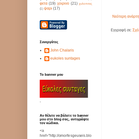
φετα
(19)
χοιρινο
(21)
χυλοπιτες
ψαρι
(17)
(1)
Νεότερη ανάρτ
Εγγραφή σε:
Σχό
Συνεργάτες
John Chalaris
eukoles suntages
Το banner μου
-
Αν θέλετε να βάλετε το banner
μου στο blog σας, αντιγράψτε
τον κώδικα.
<a
href="http://omorfesgeuseis.blo