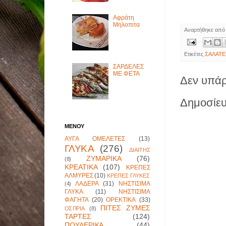
Αφράτη
Μηλοπιτα
Αναρτήθηκε απ
Ετικέτες
ΣΑΛΑΤΕ
ΣΑΡΔΕΛΕΣ
ΜΕ ΦΕΤΑ
Δεν υπάρ
Δημοσίευ
ΜΕΝΟΥ
ΑΥΓΑ ΟΜΕΛΕΤΕΣ
(13)
ΓΛΥΚΑ
(276)
ΔΙΑΙΤΗΣ
ΖΥΜΑΡΙΚΑ
(76)
(8)
ΚΡΕΑΤΙΚΑ
(107)
ΚΡΕΠΕΣ
ΑΛΜΥΡΕΣ
(10)
ΚΡΕΠΕΣ ΓΛΥΚΕΣ
ΛΑΔΕΡΑ
(31)
ΝΗΣΤΙΣΙΜΑ
(4)
ΓΛΥΚΑ
(11)
ΝΗΣΤΙΣΙΜΑ
ΦΑΓΗΤΑ
(20)
ΟΡΕΚΤΙΚΑ
(33)
ΠΙΤΕΣ ΖΥΜΕΣ
ΟΣΠΡΙΑ
(8)
ΤΑΡΤΕΣ
(124)
ΠΟΥΛΕΡΙΚΑ
(44)