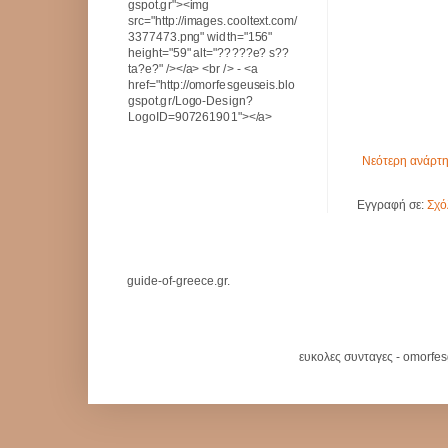
gspot.gr"><img
src="http://images.cooltext.com/
3377473.png" width="156"
height="59" alt="?????e? s??
ta?e?" /></a> <br /> - <a
href="http://omorfesgeuseis.blo
gspot.gr/Logo-Design?
LogoID=907261901"></a>
Νεότερη ανάρτ
Εγγραφή σε:
Σχό
guide-of-greece.gr.
ευκολες συνταγες - omorfe