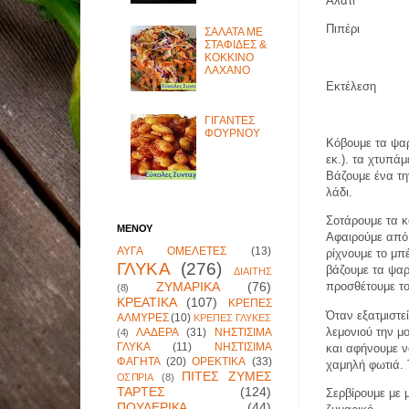
Αλάτι
Πιπέρι
ΣΑΛΑΤΑ ΜΕ
ΣΤΑΦΙΔΕΣ &
ΚΟΚΚΙΝΟ
ΛΑΧΑΝΟ
Εκτέλεση
ΓΙΓΑΝΤΕΣ
ΦΟΥΡΝΟΥ
Κόβουμε τα ψαρ
εκ.). τα χτυπά
Βάζουμε ένα τη
λάδι.
Σοτάρουμε τα κ
ΜΕΝΟΥ
Αφαιρούμε από 
ΑΥΓΑ ΟΜΕΛΕΤΕΣ
(13)
ρίχνουμε το μπ
ΓΛΥΚΑ
(276)
βάζουμε τα ψαρ
ΔΙΑΙΤΗΣ
ΖΥΜΑΡΙΚΑ
(76)
προσθέτουμε το 
(8)
ΚΡΕΑΤΙΚΑ
(107)
ΚΡΕΠΕΣ
Όταν εξατμιστε
ΑΛΜΥΡΕΣ
(10)
ΚΡΕΠΕΣ ΓΛΥΚΕΣ
λεμονιού την μ
ΛΑΔΕΡΑ
(31)
ΝΗΣΤΙΣΙΜΑ
(4)
ΓΛΥΚΑ
(11)
ΝΗΣΤΙΣΙΜΑ
και αφήνουμε ν
ΦΑΓΗΤΑ
(20)
ΟΡΕΚΤΙΚΑ
(33)
χαμηλή φωτιά. 
ΠΙΤΕΣ ΖΥΜΕΣ
ΟΣΠΡΙΑ
(8)
ΤΑΡΤΕΣ
(124)
Σερβίρουμε με 
ΠΟΥΛΕΡΙΚΑ
(44)