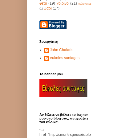
φετα
(19)
χοιρινο
(21)
χυλοπιτες
ψαρι
(17)
(1)
Συνεργάτες
John Chalaris
eukoles suntages
Το banner μου
-
Αν θέλετε να βάλετε το banner
μου στο blog σας, αντιγράψτε
τον κώδικα.
<a
href="http://omorfesgeuseis.blo