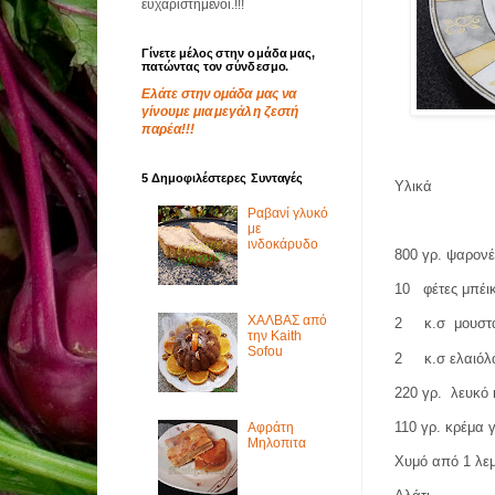
ευχαριστημένοι.!!!
Γίνετε μέλος στην ομάδα μας,
πατώντας τον σύνδεσμο.
Ελάτε στην ομάδα μας να
γίνουμε μια μεγάλη ζεστή
παρέα!!!
5 Δημοφιλέστερες Συνταγές
Υλικά
Ραβανί γλυκό
με
ινδοκάρυδο
800 γρ. ψαρονέ
10
φέτες μπέι
ΧΑΛΒΑΣ από
2
κ.σ
μουστ
την Kaith
Sofou
2
κ.σ ελαιό
220 γρ.
λευκό 
110 γρ. κρέμα 
Αφράτη
Μηλοπιτα
Χυμό από 1 λε