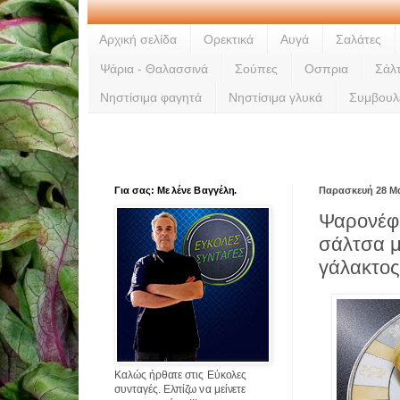
Αρχική σελίδα
Ορεκτικά
Αυγά
Σαλάτες
Ψάρια - Θαλασσινά
Σούπες
Οσπρια
Σάλ
Νηστίσιμα φαγητά
Νηστίσιμα γλυκά
Συμβουλ
Για σας: Με λένε Βαγγέλη.
Παρασκευή 28 Μα
Ψαρονέφρ
σάλτσα 
γάλακτο
Καλώς ήρθατε στις Εύκολες
συνταγές. Ελπίζω να μείνετε