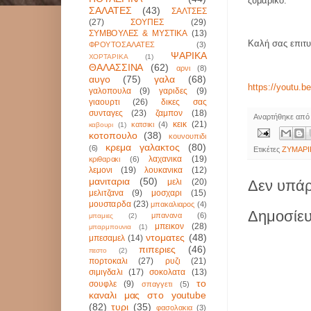
ζυμαρικό.
ΣΑΛΑΤΕΣ
(43)
ΣΑΛΤΣΕΣ
(27)
ΣΟΥΠΕΣ
(29)
ΣΥΜΒΟΥΛΕΣ & ΜΥΣΤΙΚΑ
(13)
Καλή σας επιτυ
ΦΡΟΥΤΟΣΑΛΑΤΕΣ
(3)
ΨΑΡΙΚΑ
ΧΟΡΤΑΡΙΚΑ
(1)
ΘΑΛΑΣΣΙΝΑ
(62)
αρνι
(8)
αυγο
(75)
γαλα
(68)
https://youtu.
γαλοπουλα
(9)
γαριδες
(9)
γιαουρτι
(26)
δικες σας
συνταγες
(23)
ζαμπον
(18)
Αναρτήθηκε απ
κεικ
(21)
κατσικι
(4)
καβουρι
(1)
κοτοπουλο
(38)
κουνουπιδι
κρεμα γαλακτος
(80)
(6)
Ετικέτες
ΖΥΜΑΡΙ
λαχανικα
(19)
κριθαρακι
(6)
λεμονι
(19)
λουκανικα
(12)
μανιταρια
(50)
μελι
(20)
Δεν υπάρ
μελιτζανα
(9)
μοσχαρι
(15)
μουσταρδα
(23)
μπακαλιαρος
(4)
Δημοσίευ
μπανανα
(6)
μπαμιες
(2)
μπεικον
(28)
μπαρμπουνια
(1)
ντοματες
(48)
μπεσαμελ
(14)
πιπεριες
(46)
πεστο
(2)
πορτοκαλι
(27)
ρυζι
(21)
σιμιγδαλι
(17)
σοκολατα
(13)
το
σουφλε
(9)
σπαγγετι
(5)
καναλι μας στο youtube
(82)
τυρι
(35)
φασολακια
(3)