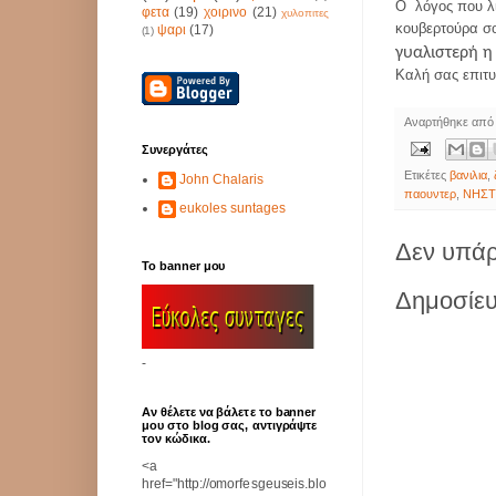
Ο
λόγος που λ
φετα
(19)
χοιρινο
(21)
χυλοπιτες
κουβερτούρα σ
ψαρι
(17)
(1)
γυαλιστερή η
Καλή σας επιτυχ
Αναρτήθηκε απ
Συνεργάτες
Ετικέτες
βανιλια
,
John Chalaris
παουντερ
,
ΝΗΣΤ
eukoles suntages
Δεν υπάρ
Το banner μου
Δημοσίευ
-
Αν θέλετε να βάλετε το banner
μου στο blog σας, αντιγράψτε
τον κώδικα.
<a
href="http://omorfesgeuseis.blo