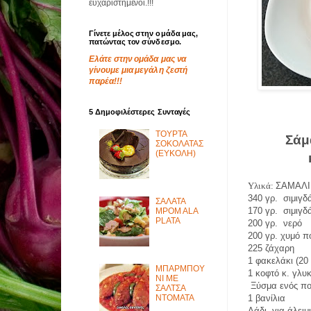
ευχαριστημένοι.!!!
Γίνετε μέλος στην ομάδα μας,
πατώντας τον σύνδεσμο.
Ελάτε στην ομάδα μας να
γίνουμε μια μεγάλη ζεστή
παρέα!!!
5 Δημοφιλέστερες Συνταγές
ΤΟΥΡΤΑ
Σάμ
ΣΟΚΟΛΑΤΑΣ
(ΕΥΚΟΛΗ)
Υλικά:
ΣΑΜΑΛΙ
340 γρ.
σιμιγδ
ΣΑΛΑΤΑ
170 γρ.
σιμιγδ
MPOM ALA
PLATA
200 γρ.
νερό
200 γρ. χυμό π
225 ζάχαρη
1 φακελάκι (20
ΜΠΑΡΜΠΟΥ
1 κοφτό κ. γλ
ΝΙ ΜΕ
Ξύσμα ενός πο
ΣΑΛΤΣΑ
ΝΤΟΜΑΤΑ
1 βανίλια
Λάδι
για άλει