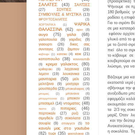
(προαιρετικά)
ΣΑΛΑΤΕΣ
(43)
ΣΑΛΤΣΕΣ
Ψήνουμε
σε π
(27)
ΣΟΥΠΕΣ
(29)
180 βαθμούς
γ
ΣΥΜΒΟΥΛΕΣ & ΜΥΣΤΙΚΑ
(13)
ροδίσει η επιφ
ΦΡΟΥΤΟΣΑΛΑΤΕΣ
(3)
Για το σιρόπι
Β
ΨΑΡΙΚΑ
ΧΟΡΤΑΡΙΚΑ
(1)
σε μια κατσαρ
ΘΑΛΑΣΣΙΝΑ
(62)
αρνι
(8)
εφόσον αρχίσε
αυγο
(75)
γαλα
(68)
γλυκό από το φ
γαλοπουλα
(9)
γαριδες
(9)
γιαουρτι
(26)
δικες σας
με το ζεστό σιρ
συνταγες
(23)
ζαμπον
(18)
πιεί
όλο το σιρ
κεικ
(21)
κατσικι
(4)
καβουρι
(1)
το κόβουμε
σε 
κοτοπουλο
(38)
κουνουπιδι
κουβερτούρα σε
κρεμα γαλακτος
(80)
(6)
λιώσιμο, για ν
λαχανικα
(19)
κριθαρακι
(6)
λεμονι
(19)
λουκανικα
(12)
Βάζουμε μια κα
μανιταρια
(50)
μελι
(20)
εκατοστά νερό 
μελιτζανα
(9)
μοσχαρι
(15)
σβήνουμε την φ
μουσταρδα
(23)
μπακαλιαρος
(4)
ανοξείδωτο μπ
μπανανα
(6)
μπαμιες
(2)
μπεικον
(28)
εφαρμόζει καλά
μπαρμπουνια
(1)
ντοματες
(48)
μπεσαμελ
(14)
ακουμπάει στο
πιπεριες
(46)
πεστο
(2)
τα
2/3 της σοκ
πορτοκαλι
(27)
ρυζι
(21)
μαρίζ. Όταν
λι
σιμιγδαλι
(17)
σοκολατα
(13)
και την δεύτ
το
σουφλε
(9)
σπαγγετι
(5)
Ανακατεύουμε
καναλι μας στο youtube
η σοκολάτα. Τ
(82)
τυρι
(35)
φασολακια
(3)