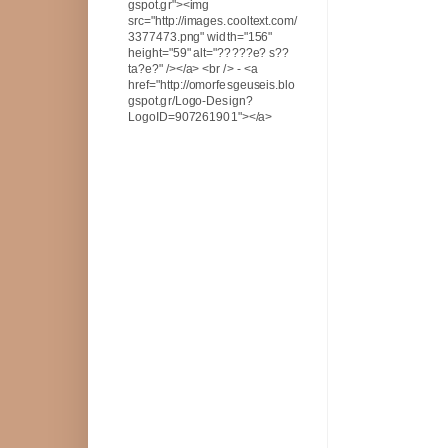
gspot.gr"><img
src="http://images.cooltext.com/
3377473.png" width="156"
height="59" alt="?????e? s??
ta?e?" /></a> <br /> - <a
href="http://omorfesgeuseis.blo
gspot.gr/Logo-Design?
LogoID=907261901"></a>