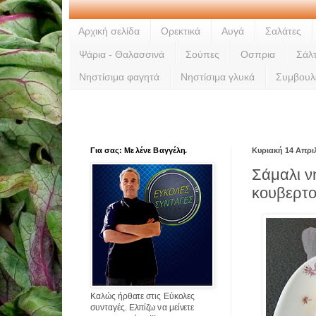
Αρχική σελίδα
Ορεκτικά
Αυγά
Σαλάτες
Ψάρια - Θαλασσινά
Σούπες
Οσπρια
Σάλ
Νηστίσιμα φαγητά
Νηστίσιμα γλυκά
Συμβουλ
Για σας: Με λένε Βαγγέλη.
Κυριακή 14 Απρι
Σάμαλι ν
κουβερτ
Καλώς ήρθατε στις Εύκολες
συνταγές. Ελπίζω να μείνετε