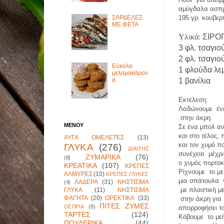
αμύγδαλα ασπρ
195 γρ. κουβε
ΣΑΡΔΕΛΕΣ
ΜΕ ΦΕΤΑ
Υλικά:
ΣΙΡΟΠ
3 φλ. τσαγι
2 φλ. τσαγιο
Εύκολα
1 φλούδα λε
μελομακάρον
α
1 βανίλια
Εκτέλεση
:
Λαδώνουμε
έν
στην άκρη.
ΜΕΝΟΥ
Σε ένα μπολ α
και στο τέλος,
ΑΥΓΑ ΟΜΕΛΕΤΕΣ
(13)
και τον χυμό π
ΓΛΥΚΑ
(276)
ΔΙΑΙΤΗΣ
συνέχεια
μέχρ
ΖΥΜΑΡΙΚΑ
(76)
(8)
ο χυμός πορτοκ
ΚΡΕΑΤΙΚΑ
(107)
ΚΡΕΠΕΣ
Ρίχνουμε
το μ
ΑΛΜΥΡΕΣ
(10)
ΚΡΕΠΕΣ ΓΛΥΚΕΣ
μια σπάτουλα
ΛΑΔΕΡΑ
(31)
ΝΗΣΤΙΣΙΜΑ
(4)
με πλαστική μ
ΓΛΥΚΑ
(11)
ΝΗΣΤΙΣΙΜΑ
ΦΑΓΗΤΑ
(20)
ΟΡΕΚΤΙΚΑ
(33)
στην άκρη για
ΠΙΤΕΣ ΖΥΜΕΣ
ΟΣΠΡΙΑ
(8)
απορροφήσει το
ΤΑΡΤΕΣ
(124)
Κόβουμε
το με
ΠΟΥΛΕΡΙΚΑ
(44)