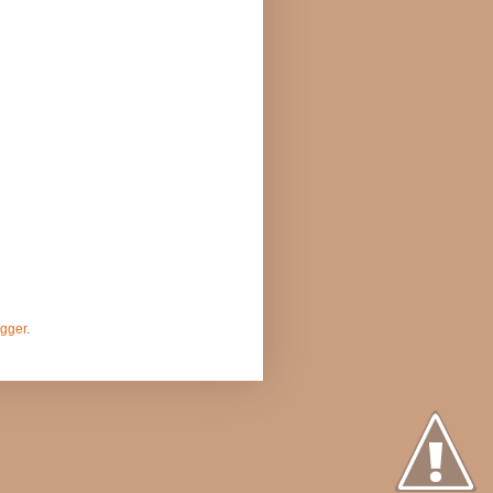
gger
.