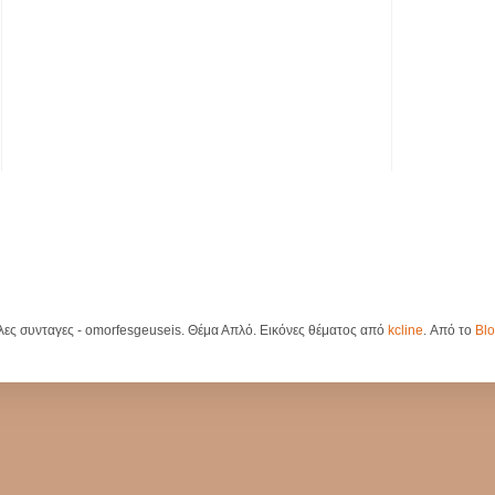
λες συνταγες - omorfesgeuseis. Θέμα Απλό. Εικόνες θέματος από
kcline
. Από το
Blo