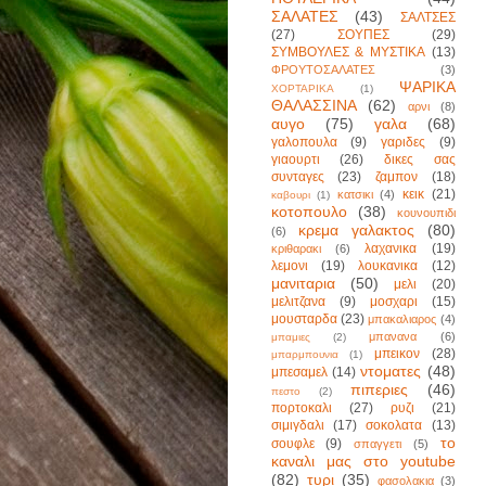
ΣΑΛΑΤΕΣ
(43)
ΣΑΛΤΣΕΣ
(27)
ΣΟΥΠΕΣ
(29)
ΣΥΜΒΟΥΛΕΣ & ΜΥΣΤΙΚΑ
(13)
ΦΡΟΥΤΟΣΑΛΑΤΕΣ
(3)
ΨΑΡΙΚΑ
ΧΟΡΤΑΡΙΚΑ
(1)
ΘΑΛΑΣΣΙΝΑ
(62)
αρνι
(8)
αυγο
(75)
γαλα
(68)
γαλοπουλα
(9)
γαριδες
(9)
γιαουρτι
(26)
δικες σας
συνταγες
(23)
ζαμπον
(18)
κεικ
(21)
κατσικι
(4)
καβουρι
(1)
κοτοπουλο
(38)
κουνουπιδι
κρεμα γαλακτος
(80)
(6)
λαχανικα
(19)
κριθαρακι
(6)
λεμονι
(19)
λουκανικα
(12)
μανιταρια
(50)
μελι
(20)
μελιτζανα
(9)
μοσχαρι
(15)
μουσταρδα
(23)
μπακαλιαρος
(4)
μπανανα
(6)
μπαμιες
(2)
μπεικον
(28)
μπαρμπουνια
(1)
ντοματες
(48)
μπεσαμελ
(14)
πιπεριες
(46)
πεστο
(2)
πορτοκαλι
(27)
ρυζι
(21)
σιμιγδαλι
(17)
σοκολατα
(13)
το
σουφλε
(9)
σπαγγετι
(5)
καναλι μας στο youtube
(82)
τυρι
(35)
φασολακια
(3)