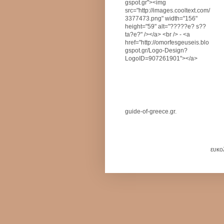
gspot.gr"><img
src="http://images.cooltext.com/
3377473.png" width="156"
height="59" alt="?????e? s??
ta?e?" /></a> <br /> - <a
href="http://omorfesgeuseis.blo
gspot.gr/Logo-Design?
LogoID=907261901"></a>
guide-of-greece.gr.
ευκο