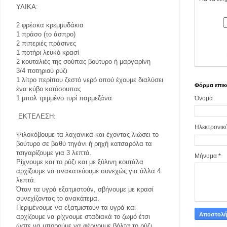
ΥΛΙΚΑ:
2 φρέσκα κρεμμυδάκια
1 πράσο (το άσπρο)
2 πιπεριές πράσινες
1 ποτήρι λευκό κρασί
2 κουταλιές της σούπας βούτυρο ή μαργαρίνη
3/4 ποτηριού ρύζι
1 λίτρο περίπου ζεστό νερό οπού έχουμε διαλύσει
Φόρμα επικ
ένα κύβο κοτόσουπας
1 μπολ τριμμένο τυρί παρμεζάνα
Όνομα
ΕΚΤΕΛΕΣΗ:
Ηλεκτρονικ
Ψιλοκόβουμε τα λαχανικά και έχοντας λιώσει το
βούτυρο σε βαθύ τηγάνι ή ρηχή κατσαρόλα τα
τσιγαρίζουμε για 3 λεπτά.
Μήνυμα
*
Ρίχνουμε και το ρύζι και με ξύλινη κουτάλα
αρχίζουμε να ανακατεύουμε συνεχώς για άλλα 4
λεπτά.
Όταν τα υγρά εξατμιστούν, σβήνουμε με κρασί
συνεχίζοντας το ανακάτεμα.
Περιμένουμε να εξατμιστούν τα υγρά και
αρχίζουμε να ρίχνουμε σταδιακά το ζωμό έτσι
ώστε να μπορούμε να φέρνουμε βόλτα το ρύζι