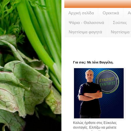
Αρχική σελίδα
Ορεκτικά
Α
Ψάρια - Θαλασσινά
Σούπες
Νηστίσιμα φαγητά
Νηστίσιμα
Για σας: Με λένε Βαγγέλη.
Καλώς ήρθατε στις Εύκολες
συνταγές. Ελπίζω να μείνετε