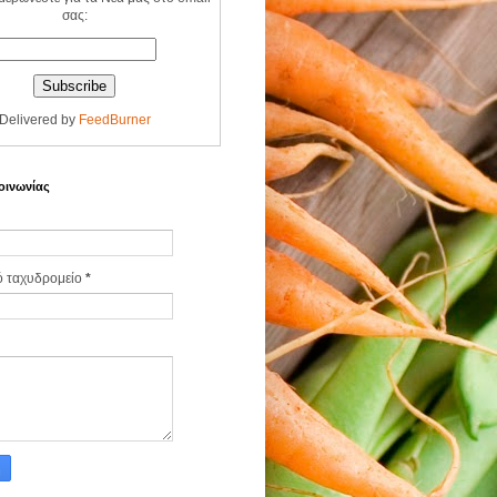
σας:
Delivered by
FeedBurner
οινωνίας
ό ταχυδρομείο
*