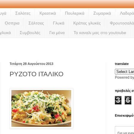
υγά
Σαλάτες
Κρεατικά
Πουλερικά
Ζυμαρικά
Λαδερά
Οσπρια
Σάλτσες
Γλυκά
Κρέπες γλυκές
Φρουτοσαλά
 γλυκά
Συμβουλές
Για μένα
Το καναλι μας στο youtoube
Ladi
Τετάρτη 28 Αυγούστου 2013
translate
ΡΥΖΟΤΟ ΙΤΑΛΙΚΟ
Powered b
προβολές σ
3
6
Επισκεψιμό
Για να εν