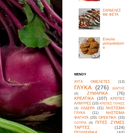
ΣΑΡΔΕΛΕΣ
ΜΕ ΦΕΤΑ
Εύκολα
μελομακάρον
α
ΜΕΝΟΥ
ΑΥΓΑ ΟΜΕΛΕΤΕΣ
(13)
ΓΛΥΚΑ
(276)
ΔΙΑΙΤΗΣ
ΖΥΜΑΡΙΚΑ
(76)
(8)
ΚΡΕΑΤΙΚΑ
(107)
ΚΡΕΠΕΣ
ΑΛΜΥΡΕΣ
(10)
ΚΡΕΠΕΣ ΓΛΥΚΕΣ
ΛΑΔΕΡΑ
(31)
ΝΗΣΤΙΣΙΜΑ
(4)
ΓΛΥΚΑ
(11)
ΝΗΣΤΙΣΙΜΑ
ΦΑΓΗΤΑ
(20)
ΟΡΕΚΤΙΚΑ
(33)
ΠΙΤΕΣ ΖΥΜΕΣ
ΟΣΠΡΙΑ
(8)
ΤΑΡΤΕΣ
(124)
ΠΟΥΛΕΡΙΚΑ
(44)