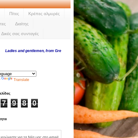
Πίτες
Κρέπες αλμυρές
τες
Διαίτης
Δικές σας συνταγές
es and gentlemen, from Greece and abroad, thank you for visiting us every day
y
Translate
ελίδας
7
9
8
0
τητα
ημερώνεστε για τα Νέα μας στο email