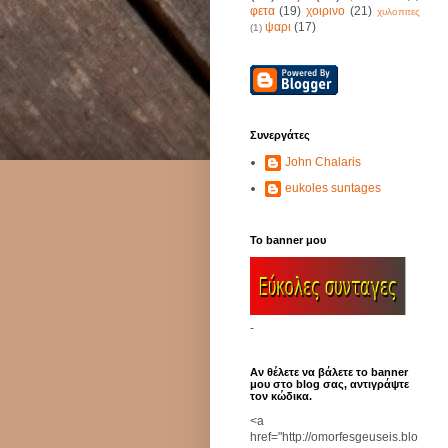
φετα
(19)
χοιρινο
(21)
χυλοπιτες
ψαρι
(17)
(1)
Συνεργάτες
John Chalaris
eukoles suntages
Το banner μου
-
Αν θέλετε να βάλετε το banner
μου στο blog σας, αντιγράψτε
τον κώδικα.
<a
href="http://omorfesgeuseis.blo